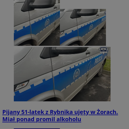
Pijany 51-latek z Rybnika ujęty w Żorach.
Miał ponad promil alkoholu