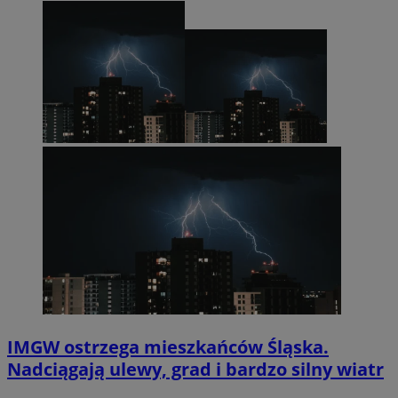
IMGW ostrzega mieszkańców Śląska.
Nadciągają ulewy, grad i bardzo silny wiatr