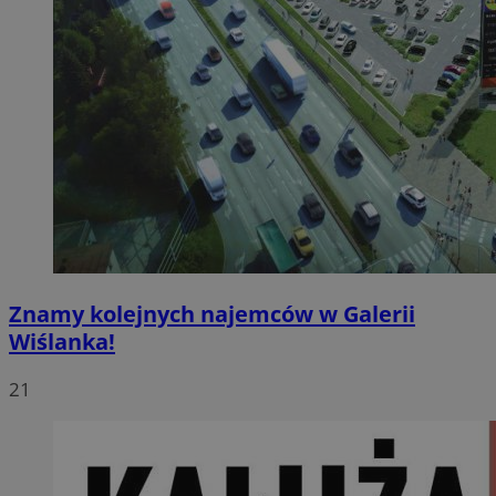
Znamy kolejnych najemców w Galerii
Wiślanka!
21