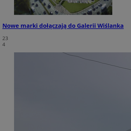
Nowe marki dołączają do Galerii Wiślanka
23
4