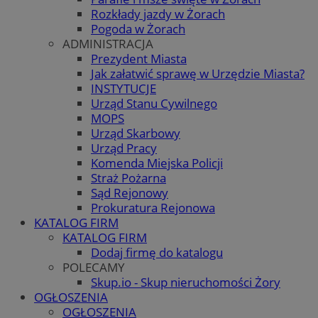
Rozkłady jazdy w Żorach
Pogoda w Żorach
ADMINISTRACJA
Prezydent Miasta
Jak załatwić sprawę w Urzędzie Miasta?
INSTYTUCJE
Urząd Stanu Cywilnego
MOPS
Urząd Skarbowy
Urząd Pracy
Komenda Miejska Policji
Straż Pożarna
Sąd Rejonowy
Prokuratura Rejonowa
KATALOG FIRM
KATALOG FIRM
Dodaj firmę do katalogu
POLECAMY
Skup.io - Skup nieruchomości Żory
OGŁOSZENIA
OGŁOSZENIA