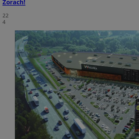
Żorach!
22
4