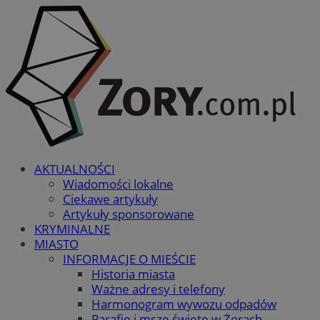
AKTUALNOŚCI
Wiadomości lokalne
Ciekawe artykuły
Artykuły sponsorowane
KRYMINALNE
MIASTO
INFORMACJE O MIEŚCIE
Historia miasta
Ważne adresy i telefony
Harmonogram wywozu odpadów
Parafie i msze święte w Żorach