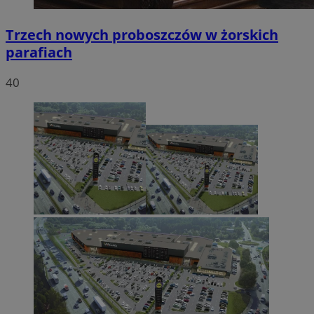
Trzech nowych proboszczów w żorskich
parafiach
40