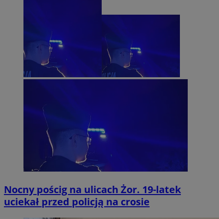
Nocny pościg na ulicach Żor. 19-latek
uciekał przed policją na crosie