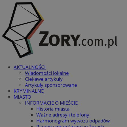
AKTUALNOŚCI
Wiadomości lokalne
Ciekawe artykuły
Artykuły sponsorowane
KRYMINALNE
MIASTO
INFORMACJE O MIEŚCIE
Historia miasta
Ważne adresy i telefony
Harmonogram wywozu odpadów
Parafie i msze święte w Żorach