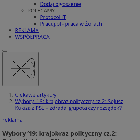
Dodaj ogłoszenie
POLECAMY
Protocol IT
Pracuj.pl - praca w Żorach
REKLAMA
WSPÓŁPRACA
Ciekawe artykuły
Wybory '19: krajobraz polityczny cz.2: Sojusz
Kukiza z PSL – zdrada, głupota czy rozsądek?
reklama
Wybory ’19: krajobraz polityczny cz.2: