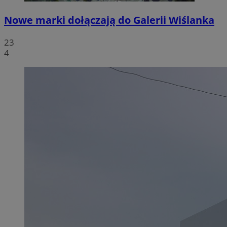
Nowe marki dołączają do Galerii Wiślanka
23
4