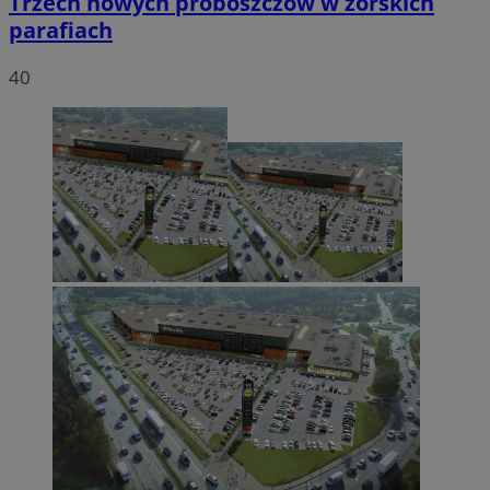
Trzech nowych proboszczów w żorskich
parafiach
40