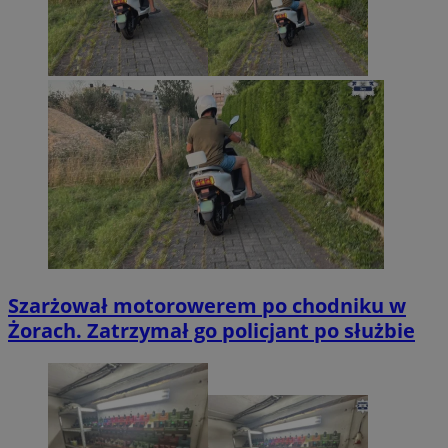
Szarżował motorowerem po chodniku w
Żorach. Zatrzymał go policjant po służbie