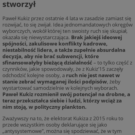
stworzył
Paweł Kukiz przez ostatnie 4 lata w zasadzie zamiast się
rozwijać, to się zwijał. Idea jednomandatowych okręgów
wyborczych, wokół której ten swoisty ruch się skupiał,
okazała się niewystarczająca.
Brak jakiejś ideowej
spójności, zakulisowe konflikty kadrowe,
niestabilność lidera, a także zupełnie absurdalna
decyzja, aby nie brać subwencji, które
sfinansowałyby bieżącą działalność
– to tylko część z
czynników, jakie spowodowały, że z Kukiz’15 zaczęły
odchodzić kolejne osoby, a
ruch nie jest nawet w
stanie zebrać wymaganej ilości podpisów
, żeby
wystartować samodzielnie w kolejnych wyborach.
Paweł Kukiz rozmienił swój potencjał na drobne, a
teraz przekształca siebie i ludzi, którzy wciąż za
nim stoją, w polityczny plankton.
Zważywszy na to, że elektorat Kukiza z 2015 roku to
przede wszystkim osoby deklarujące się jako
„antysystemowe”, można się spodziewać, że w tym