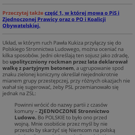
Przeczytaj także
część 1, w której mowa o PiS i
Zjednoczonej Prawicy oraz o PO i Koalicji
Obywatelskiej.
Układ, w którym ruch Pawła Kukiza przyłączy się do
Polskiego Stronnictwa Ludowego, można oceniać na
kilka sposobów. Jedni określają ten sojusz jako zdradę,
bo
upolityczniony rockman przez lata deklarował
walkę z partyjnym betonem
, a ugrupowanie spod
znaku zielonej koniczyny określał niejednokrotnie
mianem grupy przestępczej, przy różnych okazjach nie
wahał się sugerować, żeby PSL przemianowało się
jednak na ZSL:
Powinni wrócić do nazwy partii z czasów
komuny –
ZJEDNOCZONE Stronnictwo
Ludowe.
Bo POLSKIE to było ono przed
wojną. Mnie osobiście przez myśl by nie
przeszło by skarżyć się Niemcom na polską