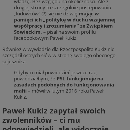
władzę. Bez względu na okoliczności. Ale z
drugiej strony to szczególnie postępowaniu
„ludowców” (?) się nie dziwię
mając w
pamięci ich „politykę w duchu wzajemnej
współpracy i zrozumienia” ze Związkiem
Sowieckim
. – pisał na swoim profilu
facebookowym Paweł Kukiz.
Również w wywiadzie dla Rzeczpospolita Kukiz nie
szczędził ostrych słów w stronę swojego obecnego
sojusznika:
Gdybym miał powiedzieć jeszcze raz,
powiedziałbym, że
PSL funkcjonuje na
zasadach podobnych do funkcjonowania
mafii
– mówił w lutym 2016 roku Paweł
Kukiz.
Paweł Kukiz zapytał swoich
zwolenników – ci mu
odpowiedzieli, ale widocznie