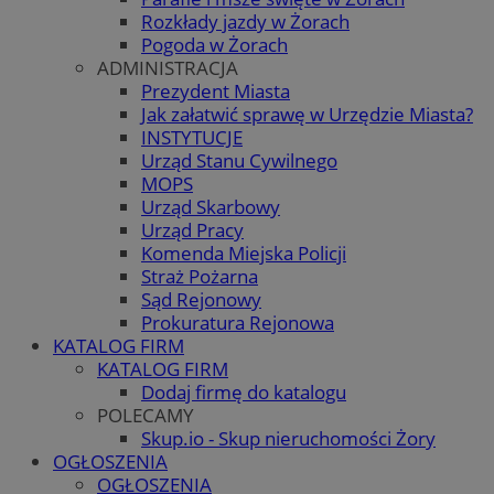
Rozkłady jazdy w Żorach
Pogoda w Żorach
ADMINISTRACJA
Prezydent Miasta
Jak załatwić sprawę w Urzędzie Miasta?
INSTYTUCJE
Urząd Stanu Cywilnego
MOPS
Urząd Skarbowy
Urząd Pracy
Komenda Miejska Policji
Straż Pożarna
Sąd Rejonowy
Prokuratura Rejonowa
KATALOG FIRM
KATALOG FIRM
Dodaj firmę do katalogu
POLECAMY
Skup.io - Skup nieruchomości Żory
OGŁOSZENIA
OGŁOSZENIA