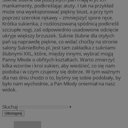
mankamenty, podkreślając atuty. I tak na przykład
może ona wyeksponować piękny biust, a przy tym
poprzez szerokie rękawy – zmniejszyć spore ręce.
Krótka sukienka, z rozkloszowaną spódnicą podkreśli
szczupłe nogi, zaś odpowiednio usadowione odcięcie
ukryje większy brzuszek. Suknie ślubne dla otyłych
pań są naprawdę piękne, co widać choćby na stronie
salony SuknieBoho.pl. Jest tam zakładka z sukniami
ślubnymi XXL, które, między innymi, wybrać mogą
Panny Młode o obfitych kształtach. Warto zmierzyć
kilka wzorów i kroi sukien, aby wiedzieć, co się nam
podoba i w czym czujemy się dobrze. W tym ważnym
dla nas dniu chodzi o to, byśmy się sobie podobały, by
było nam wychodnie, a Pan Młody oniemiał na nasz
widok.
Słuchaj
⏵︎
Udostępnij