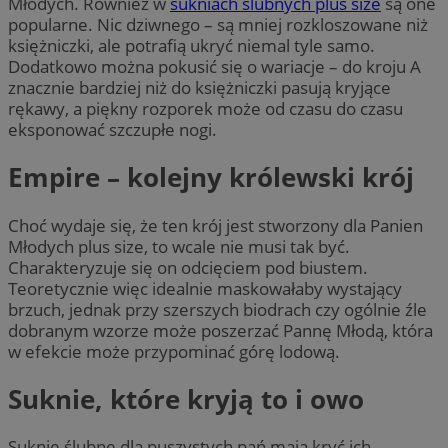
Młodych. Również w
sukniach ślubnych plus size
są one
popularne. Nic dziwnego – są mniej rozkloszowane niż
księżniczki, ale potrafią ukryć niemal tyle samo.
Dodatkowo można pokusić się o wariacje – do kroju A
znacznie bardziej niż do księżniczki pasują kryjące
rękawy, a piękny rozporek może od czasu do czasu
eksponować szczupłe nogi.
Empire – kolejny królewski krój
Choć wydaje się, że ten krój jest stworzony dla Panien
Młodych plus size, to wcale nie musi tak być.
Charakteryzuje się on odcięciem pod biustem.
Teoretycznie więc idealnie maskowałaby wystający
brzuch, jednak przy szerszych biodrach czy ogólnie źle
dobranym wzorze może poszerzać Pannę Młodą, która
w efekcie może przypominać górę lodową.
Suknie, które kryją to i owo
Suknie ślubne dla puszystych pań mają kryć ich