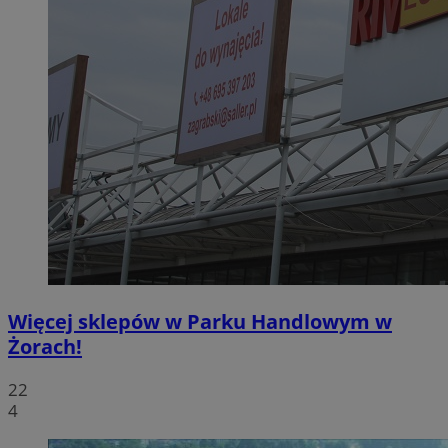
Więcej sklepów w Parku Handlowym w
Żorach!
22
4