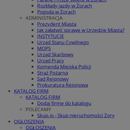
Rozkłady jazdy w Żorach
Pogoda w Żorach
ADMINISTRACJA
Prezydent Miasta
Jak załatwić sprawę w Urzędzie Miasta?
INSTYTUCJE
Urząd Stanu Cywilnego
MOPS
Urząd Skarbowy
Urząd Pracy
Komenda Miejska Policji
Straż Pożarna
Sąd Rejonowy
Prokuratura Rejonowa
KATALOG FIRM
KATALOG FIRM
Dodaj firmę do katalogu
POLECAMY
Skup.io - Skup nieruchomości Żory
OGŁOSZENIA
OGŁOSZENIA