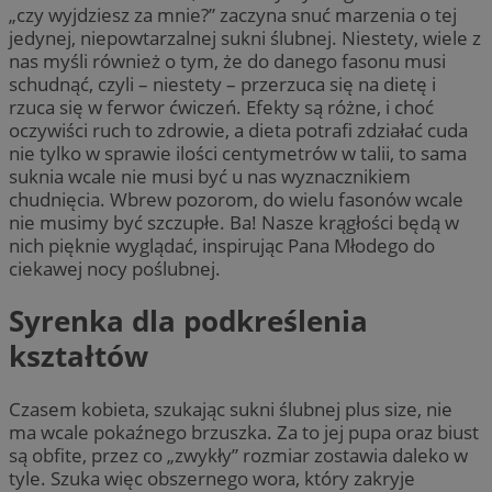
„czy wyjdziesz za mnie?” zaczyna snuć marzenia o tej
jedynej, niepowtarzalnej sukni ślubnej. Niestety, wiele z
nas myśli również o tym, że do danego fasonu musi
schudnąć, czyli – niestety – przerzuca się na dietę i
rzuca się w ferwor ćwiczeń. Efekty są różne, i choć
oczywiści ruch to zdrowie, a dieta potrafi zdziałać cuda
nie tylko w sprawie ilości centymetrów w talii, to sama
suknia wcale nie musi być u nas wyznacznikiem
chudnięcia. Wbrew pozorom, do wielu fasonów wcale
nie musimy być szczupłe. Ba! Nasze krągłości będą w
nich pięknie wyglądać, inspirując Pana Młodego do
ciekawej nocy poślubnej.
Syrenka dla podkreślenia
kształtów
Czasem kobieta, szukając sukni ślubnej plus size, nie
ma wcale pokaźnego brzuszka. Za to jej pupa oraz biust
są obfite, przez co „zwykły” rozmiar zostawia daleko w
tyle. Szuka więc obszernego wora, który zakryje