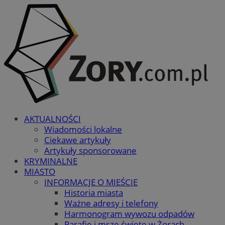
AKTUALNOŚCI
Wiadomości lokalne
Ciekawe artykuły
Artykuły sponsorowane
KRYMINALNE
MIASTO
INFORMACJE O MIEŚCIE
Historia miasta
Ważne adresy i telefony
Harmonogram wywozu odpadów
Parafie i msze święte w Żorach