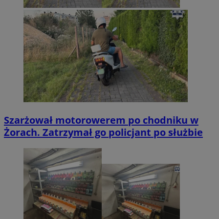
Szarżował motorowerem po chodniku w
Żorach. Zatrzymał go policjant po służbie