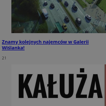
Znamy kolejnych najemców w Galerii
Wiślanka!
21