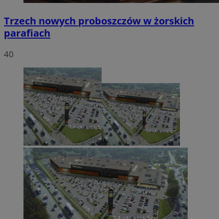
Trzech nowych proboszczów w żorskich
parafiach
40