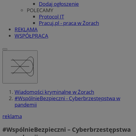
Dodaj ogłoszenie
POLECAMY
Protocol IT
Pracuj.pl - praca w Żorach
REKLAMA
WSPÓŁPRACA
Wiadomości kryminalne w Żorach
#WspólnieBezpieczni - Cyberbrzestępstwa w
pandemii
reklama
#WspólnieBezpieczni – Cyberbrzestępstwa