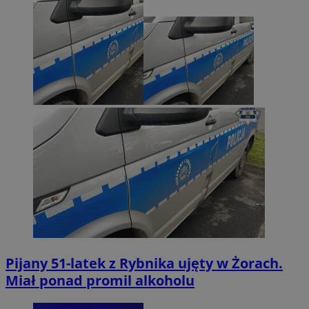
Pijany 51-latek z Rybnika ujęty w Żorach.
Miał ponad promil alkoholu