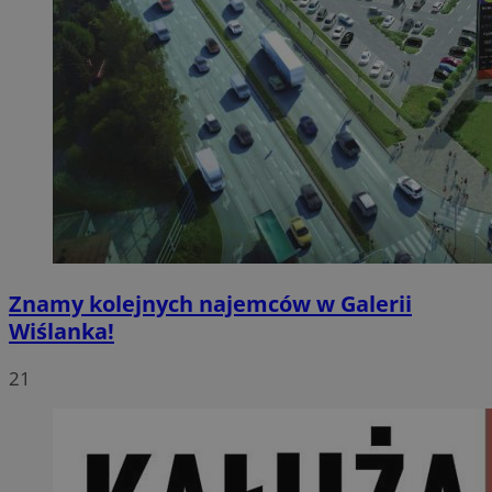
Znamy kolejnych najemców w Galerii
Wiślanka!
21