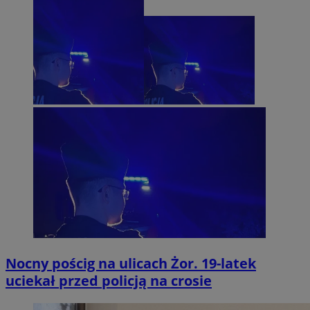
Nocny pościg na ulicach Żor. 19-latek
uciekał przed policją na crosie