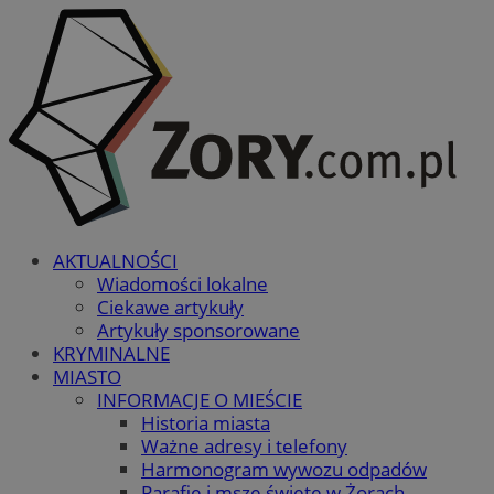
AKTUALNOŚCI
Wiadomości lokalne
Ciekawe artykuły
Artykuły sponsorowane
KRYMINALNE
MIASTO
INFORMACJE O MIEŚCIE
Historia miasta
Ważne adresy i telefony
Harmonogram wywozu odpadów
Parafie i msze święte w Żorach