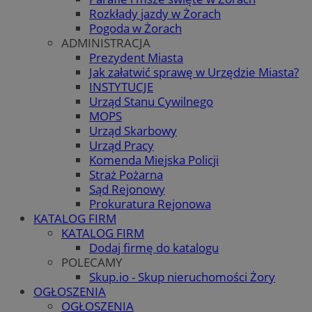
Rozkłady jazdy w Żorach
Pogoda w Żorach
ADMINISTRACJA
Prezydent Miasta
Jak załatwić sprawę w Urzędzie Miasta?
INSTYTUCJE
Urząd Stanu Cywilnego
MOPS
Urząd Skarbowy
Urząd Pracy
Komenda Miejska Policji
Straż Pożarna
Sąd Rejonowy
Prokuratura Rejonowa
KATALOG FIRM
KATALOG FIRM
Dodaj firmę do katalogu
POLECAMY
Skup.io - Skup nieruchomości Żory
OGŁOSZENIA
OGŁOSZENIA