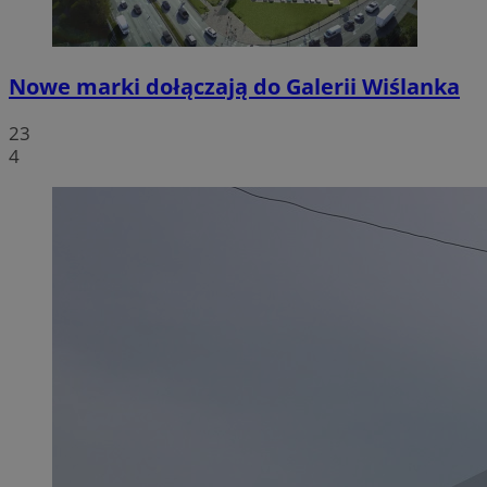
Nowe marki dołączają do Galerii Wiślanka
23
4