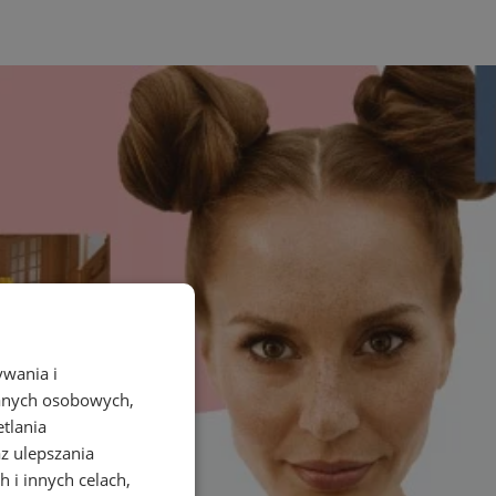
ywania i
danych osobowych,
etlania
az ulepszania
 i innych celach,