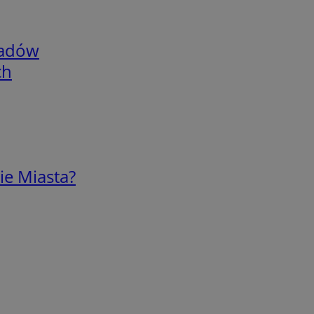
adów
ch
ie Miasta?