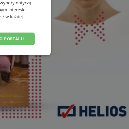
 wybory dotyczą
nym interesie
sz w każdej
DO PORTALU
esklasyfikowane
ane
owanie użytkownika i
j.