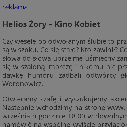
reklama
li_gc
Helios Żory – Kino Kobiet
CookieScriptConse
Czy wesele po odwołanym ślubie to pr
są w szoku. Co się stało? Kto zawinił?
słowa do słowa uprzejme uśmiechy zam
się w szaloną imprezę i nikomu nie pr
Nazwa
dawkę humoru zadbali odtwórcy głó
Nazwa
Nazwa
Woronowicz.
gid_CAESEEbgrCsX
_ga_L2744325BY
__mguid_
tt_viewer
Otwieramy szafę i wyszukujemy akcent
_ga
Następnie wchodzimy na stronę www.hel
DSID
września o godzinie 18.00 w dowolnym 
namówić na wspólne wyjście przyjaciół
ADKUID