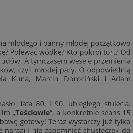
woich preferencji,
 z regulacjami
y gościa na
nych celów
rzez usługę Cookie-
ana młodego i panny młodej początkowo
preferencji
 na pliki cookie.
ykę? Polewać wódkę? Kto pokroi tort? Od
ookie Cookie-
brudów. A tymczasem wesele przemienia
ików, czyli młodej pary. O odpowiednią
ela Kuna, Marcin Dorociński i Adam
lytics do
ookie jest używany
iewer”, aby pomóc
acznej identyfikacji
e widzisz w naszych
o: lata 80. i 90. ubiegłego stulecia.
dostępu do strony
Analytics - co
ej, aby śledzić
anej usługi
ilm „
Teściowie
”, a konkretnie seans 15
e użytkowników i
rozróżniania
 konkretnej
. Pomaga w
e losowo
zyfrowany /
bawę gotowy! Teraz wystarczy już tylko
ta. Jest on
izowanych
nie i służy do
eń użytkowników i
e naraz) i nie zapomnieć chusteczek do
 sesji i kampanii
ry identyfikuje
iu korzystania z