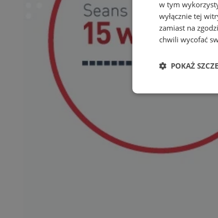
w tym wykorzysty
wyłącznie tej wi
zamiast na zgodz
chwili wycofać s
POKAŻ SZCZ
Niezbędne
Ni
Niezbędne pliki cook
zarządzanie kontem. 
Nazwa