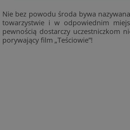
SessID
Nie bez powodu środa bywa nazywana m
QeSessID
towarzystwie i w odpowiednim miejs
MvSessID
pewnością dostarczy uczestniczkom 
__cf_bm
porywający film „Teściowie”!
suid
INGRESSCOOKIE
euds
VISITOR_PRIVACY_