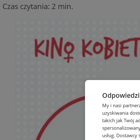
Czas czytania: 2 min.
Odpowiedzia
My i nasi partne
uzyskiwania dost
takich jak Twój a
spersonalizowanyc
usług.
Dostawcy s