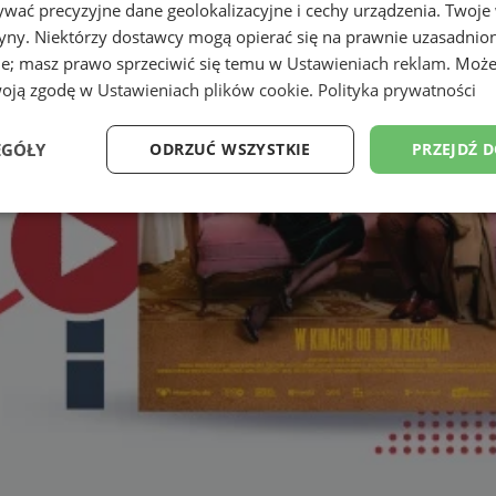
wać precyzyjne dane geolokalizacyjne i cechy urządzenia. Twoje
tryny. Niektórzy dostawcy mogą opierać się na prawnie uzasadnio
ie; masz prawo sprzeciwić się temu w
Ustawieniach reklam
. Może
woją zgodę w
Ustawieniach plików cookie
.
Polityka prywatności
EGÓŁY
ODRZUĆ WSZYSTKIE
PRZEJDŹ 
Wydajność
Targetowanie
Funkcjonalność
Ni
ezbędne
Wydajność
Targetowanie
Funkcjonalność
Niesklasyfikow
ie umożliwiają korzystanie z podstawowych funkcji strony internetowej, takich jak log
Bez niezbędnych plików cookie nie można prawidłowo korzystać ze strony internetowe
Okres
Provider
/
Domena
Opis
przechowywania