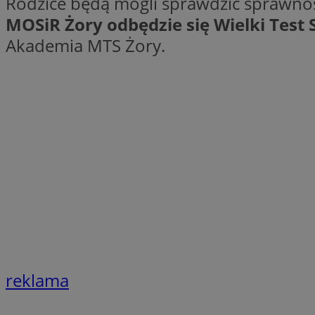
Rodzice będą mogli sprawdzić sprawność
MOSiR Żory odbędzie się Wielki Test
Akademia MTS Żory.
li_gc
CookieScriptConse
Nazwa
Nazwa
Nazwa
gid_CAESEEbgrCsX
_ga_L2744325BY
__mguid_
tt_viewer
_ga
DSID
reklama
ADKUID