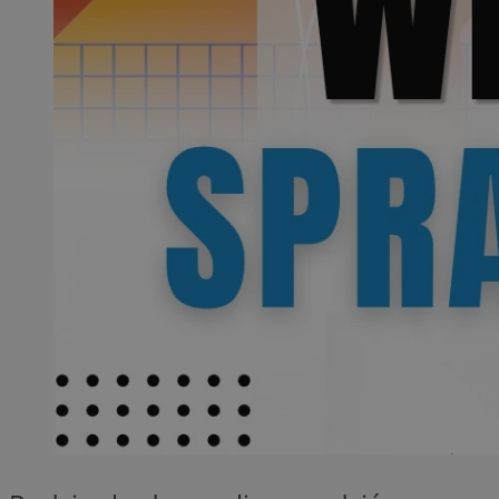
SessID
QeSessID
MvSessID
__cf_bm
suid
INGRESSCOOKIE
euds
VISITOR_PRIVACY_