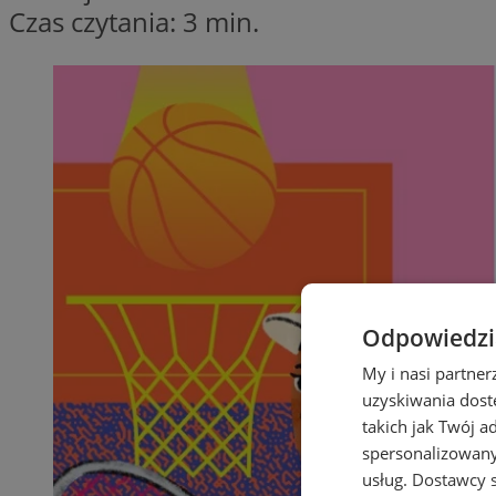
Czas czytania: 3 min.
Odpowiedzia
My i nasi partne
uzyskiwania dost
takich jak Twój a
spersonalizowanyc
usług.
Dostawcy s