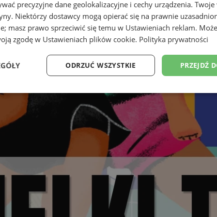
wać precyzyjne dane geolokalizacyjne i cechy urządzenia. Twoje
tryny. Niektórzy dostawcy mogą opierać się na prawnie uzasadnio
ie; masz prawo sprzeciwić się temu w
Ustawieniach reklam
. Może
woją zgodę w
Ustawieniach plików cookie
.
Polityka prywatności
EGÓŁY
ODRZUĆ WSZYSTKIE
PRZEJDŹ 
Wydajność
Targetowanie
Funkcjonalność
Ni
ezbędne
Wydajność
Targetowanie
Funkcjonalność
Niesklasyfikow
ie umożliwiają korzystanie z podstawowych funkcji strony internetowej, takich jak log
Bez niezbędnych plików cookie nie można prawidłowo korzystać ze strony internetowe
Okres
Provider
/
Domena
Opis
przechowywania