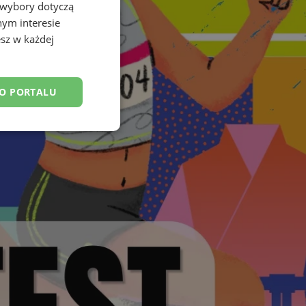
 wybory dotyczą
nym interesie
sz w każdej
DO PORTALU
esklasyfikowane
ane
owanie użytkownika i
j.