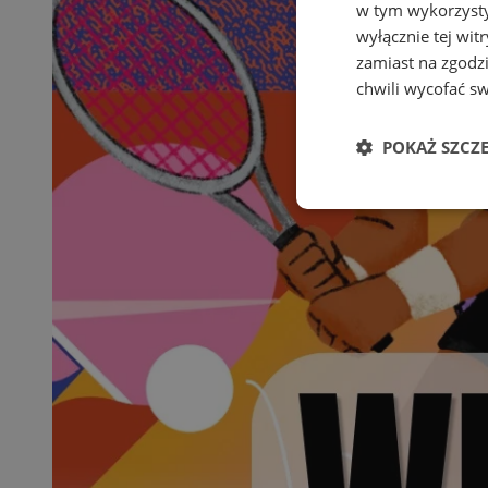
w tym wykorzysty
wyłącznie tej wi
zamiast na zgodz
chwili wycofać s
POKAŻ SZCZ
Niezbędne
Ni
Niezbędne pliki cook
zarządzanie kontem. 
Nazwa