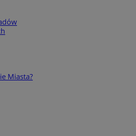
adów
ch
ie Miasta?