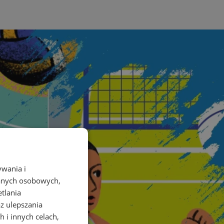
ywania i
danych osobowych,
etlania
az ulepszania
 i innych celach,