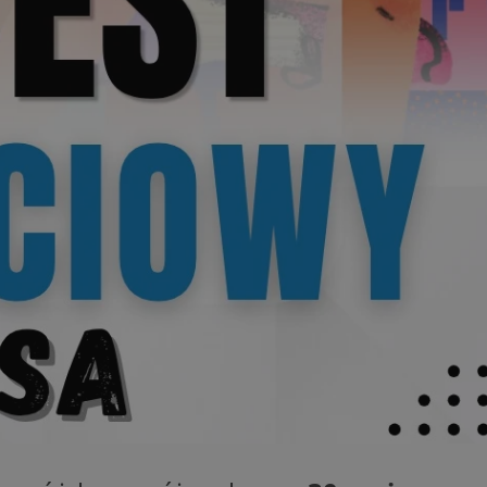
entyfikator sesji.
entyfikator sesji.
entyfikator sesji.
niania ludzi i
trony internetowej,
e ważnych raportów
ryny internetowej.
 identyfikatora
erów obsługuje
ekście
lu optymalizacji
 do przechowywania
niu do usług
e, czy użytkownik
enia lub reklamy.
nformacje o zgodzie
ncjach dotyczących
ia z witryny.
olityki prywatności
ich przestrzeganie
temu użytkownik nie