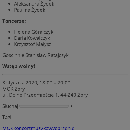
Aleksandra Żydek
Paulina Żydek
Tancerze:
Helena Góralczyk
Daria Kowalczyk
Krzysztof Małysz
Gościnnie Stanisław Ratajczyk
Wstęp wolny!
3 stycznia 2020, 18:00 – 20:00
MOK Żory
ul. Dolne Przedmieście 1, 44-240 Żory
Słuchaj
⏵︎
Tagi:
MOK
koncert
muzyka
wydarzenie