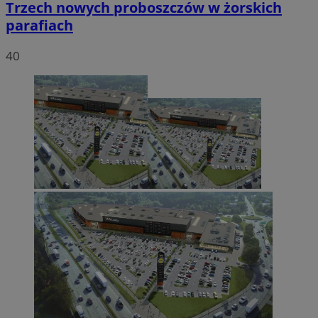
Trzech nowych proboszczów w żorskich
parafiach
40