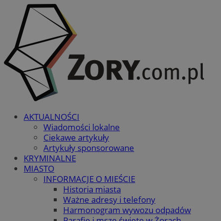
AKTUALNOŚCI
Wiadomości lokalne
Ciekawe artykuły
Artykuły sponsorowane
KRYMINALNE
MIASTO
INFORMACJE O MIEŚCIE
Historia miasta
Ważne adresy i telefony
Harmonogram wywozu odpadów
Parafie i msze święte w Żorach