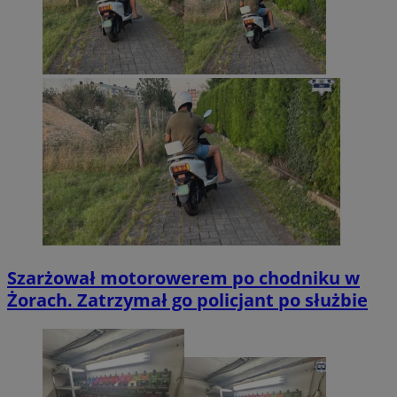
Szarżował motorowerem po chodniku w
Żorach. Zatrzymał go policjant po służbie