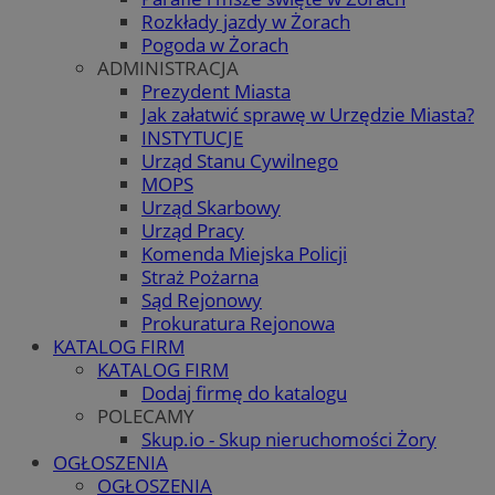
Rozkłady jazdy w Żorach
Pogoda w Żorach
ADMINISTRACJA
Prezydent Miasta
Jak załatwić sprawę w Urzędzie Miasta?
INSTYTUCJE
Urząd Stanu Cywilnego
MOPS
Urząd Skarbowy
Urząd Pracy
Komenda Miejska Policji
Straż Pożarna
Sąd Rejonowy
Prokuratura Rejonowa
KATALOG FIRM
KATALOG FIRM
Dodaj firmę do katalogu
POLECAMY
Skup.io - Skup nieruchomości Żory
OGŁOSZENIA
OGŁOSZENIA