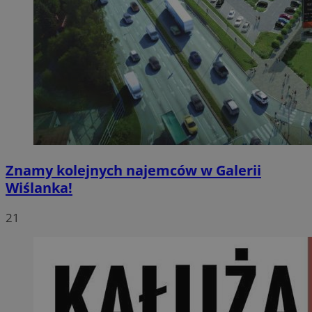
Znamy kolejnych najemców w Galerii
Wiślanka!
21