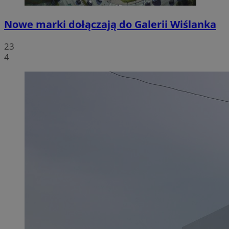
Nowe marki dołączają do Galerii Wiślanka
23
4