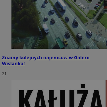
Znamy kolejnych najemców w Galerii
Wiślanka!
21