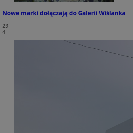
Nowe marki dołączają do Galerii Wiślanka
23
4