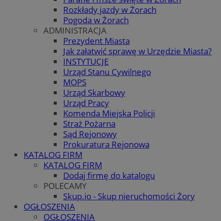
Rozkłady jazdy w Żorach
Pogoda w Żorach
ADMINISTRACJA
Prezydent Miasta
Jak załatwić sprawę w Urzędzie Miasta?
INSTYTUCJE
Urząd Stanu Cywilnego
MOPS
Urząd Skarbowy
Urząd Pracy
Komenda Miejska Policji
Straż Pożarna
Sąd Rejonowy
Prokuratura Rejonowa
KATALOG FIRM
KATALOG FIRM
Dodaj firmę do katalogu
POLECAMY
Skup.io - Skup nieruchomości Żory
OGŁOSZENIA
OGŁOSZENIA