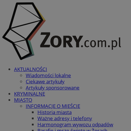
AKTUALNOŚCI
Wiadomości lokalne
Ciekawe artykuły
Artykuły sponsorowane
KRYMINALNE
MIASTO
INFORMACJE O MIEŚCIE
Historia miasta
Ważne adresy i telefony
Harmonogram wywozu odpadów
Parafie i msze święte w Żorach