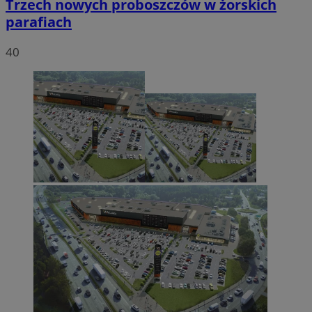
Trzech nowych proboszczów w żorskich
parafiach
40