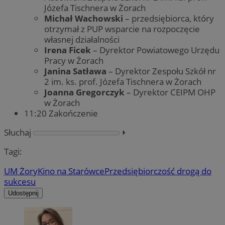
Józefa Tischnera w Żorach
Michał Wachowski
– przedsiębiorca, który
otrzymał z PUP wsparcie na rozpoczęcie
własnej działalności
Irena Ficek
– Dyrektor Powiatowego Urzędu
Pracy w Żorach
Janina Satława
– Dyrektor Zespołu Szkół nr
2 im. ks. prof. Józefa Tischnera w Żorach
Joanna Gregorczyk
– Dyrektor CEIPM OHP
w Żorach
11:20 Zakończenie
Słuchaj
⏵︎
Tagi:
UM Żory
Kino na Starówce
Przedsiębiorczość drogą do
sukcesu
Udostępnij