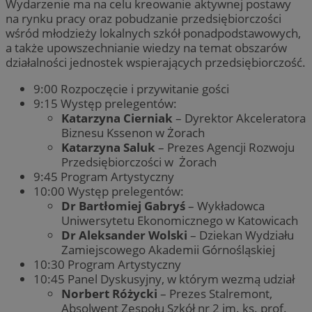
Wydarzenie ma na celu kreowanie aktywnej postawy
na rynku pracy oraz pobudzanie przedsiębiorczości
wśród młodzieży lokalnych szkół ponadpodstawowych,
a także upowszechnianie wiedzy na temat obszarów
działalności jednostek wspierających przedsiębiorczość.
9:00 Rozpoczęcie i przywitanie gości
9:15 Występ prelegentów:
Katarzyna Cierniak
– Dyrektor Akceleratora
Biznesu Kssenon w Żorach
Katarzyna Saluk
– Prezes Agencji Rozwoju
Przedsiębiorczości w Żorach
9:45 Program Artystyczny
10:00 Występ prelegentów:
Dr Bartłomiej Gabryś
– Wykładowca
Uniwersytetu Ekonomicznego w Katowicach
Dr Aleksander Wolski
– Dziekan Wydziału
Zamiejscowego Akademii Górnośląskiej
10:30 Program Artystyczny
10:45 Panel Dyskusyjny, w którym wezmą udział
Norbert Różycki
– Prezes Stalremont,
Absolwent Zespołu Szkół nr 2 im. ks. prof.