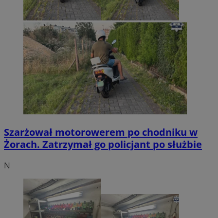
Szarżował motorowerem po chodniku w
Żorach. Zatrzymał go policjant po służbie
N