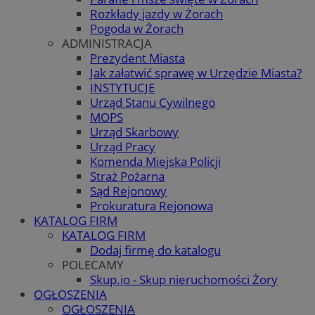
Rozkłady jazdy w Żorach
Pogoda w Żorach
ADMINISTRACJA
Prezydent Miasta
Jak załatwić sprawę w Urzędzie Miasta?
INSTYTUCJE
Urząd Stanu Cywilnego
MOPS
Urząd Skarbowy
Urząd Pracy
Komenda Miejska Policji
Straż Pożarna
Sąd Rejonowy
Prokuratura Rejonowa
KATALOG FIRM
KATALOG FIRM
Dodaj firmę do katalogu
POLECAMY
Skup.io - Skup nieruchomości Żory
OGŁOSZENIA
OGŁOSZENIA