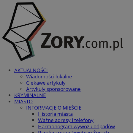
AKTUALNOŚCI
Wiadomości lokalne
Ciekawe artykuły
Artykuły sponsorowane
KRYMINALNE
MIASTO
INFORMACJE O MIEŚCIE
Historia miasta
Ważne adresy i telefony
Harmonogram wywozu odpadów
Parafie i msze święte w Żorach