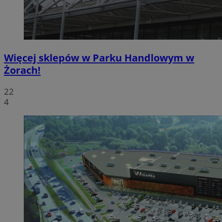
Więcej sklepów w Parku Handlowym w
Żorach!
22
4