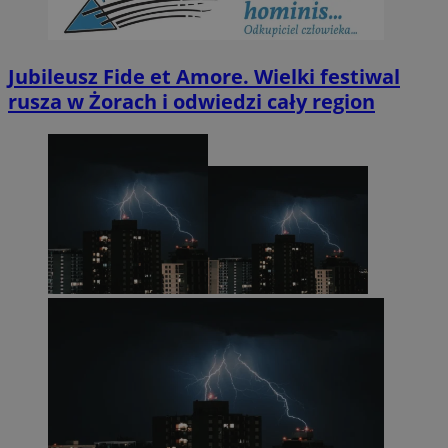
Jubileusz Fide et Amore. Wielki festiwal
rusza w Żorach i odwiedzi cały region