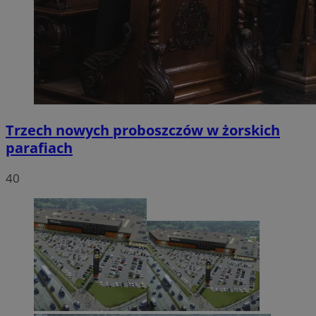
Trzech nowych proboszczów w żorskich
parafiach
40