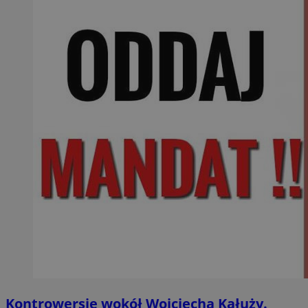
Kontrowersje wokół Wojciecha Kałuży.