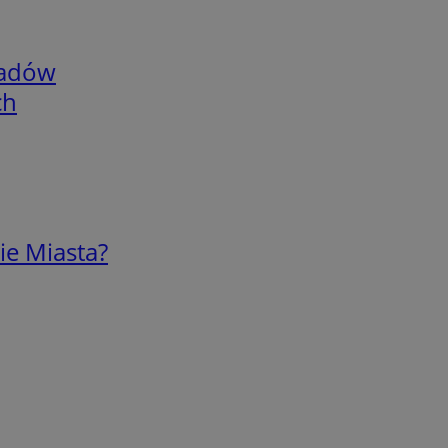
adów
ch
ie Miasta?