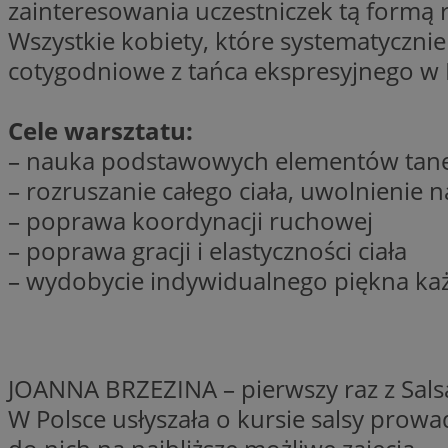
zainteresowania uczestniczek tą formą 
SessID
Wszystkie kobiety, które systematycznie
QeSessID
cotygodniowe z tańca ekspresyjnego w Pr
MvSessID
__cf_bm
Cele warsztatu:
– nauka podstawowych elementów tan
suid
– rozruszanie całego ciała, uwolnienie 
– poprawa koordynacji ruchowej
INGRESSCOOKIE
– poprawa gracji i elastyczności ciała
– wydobycie indywidualnego piękna każd
euds
VISITOR_PRIVACY_
JOANNA BRZEZINA – pierwszy raz z Salsą 
W Polsce usłyszała o kursie salsy prowa