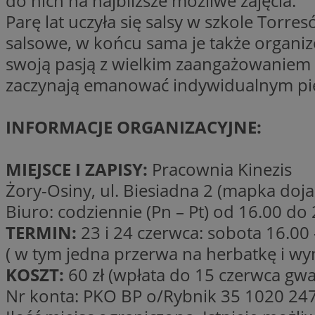
do nich na najbliższe możliwe zajęcia.
Parę lat uczyła się salsy w szkole Torr
salsowe, w końcu sama je także organiz
li_gc
swoją pasją z wielkim zaangażowaniem i 
zaczynają emanować indywidualnym pię
CookieScriptConse
INFORMACJE ORGANIZACYJNE:
MIEJSCE I ZAPISY:
Pracownia Kinezis
Nazwa
Żory-Osiny, ul. Biesiadna 2 (mapka doja
Nazwa
Nazwa
gid_CAESEEbgrCsX
Biuro: codziennie (Pn – Pt) od 16.00 do 
_ga_L2744325BY
__mguid_
tt_viewer
TERMIN:
23 i 24 czerwca: sobota 16.00 
_ga
( w tym jedna przerwa na herbatkę i w
DSID
KOSZT:
60 zł (wpłata do 15 czerwca gwa
Nr konta: PKO BP o/Rybnik 35 1020 247
ADKUID