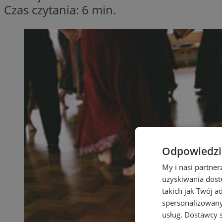
Czas czytania: 6 min.
Odpowiedzia
My i nasi partne
uzyskiwania dost
takich jak Twój a
spersonalizowanyc
usług.
Dostawcy s