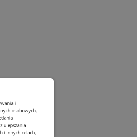
ywania i
danych osobowych,
etlania
az ulepszania
 i innych celach,