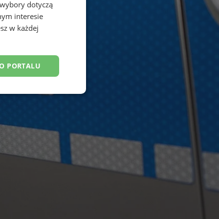
 wybory dotyczą
nym interesie
sz w każdej
DO PORTALU
esklasyfikowane
ane
owanie użytkownika i
j.