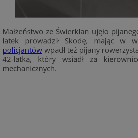
SessID
QeSessID
MvSessID
Małżeństwo ze Świerklan ujęło pijaneg
__cf_bm
latek prowadził Skodę, mając w w
policjantów
wpadł też pijany rowerzysta
suid
42-latka, który wsiadł za kierow
mechanicznych.
INGRESSCOOKIE
euds
VISITOR_PRIVACY_