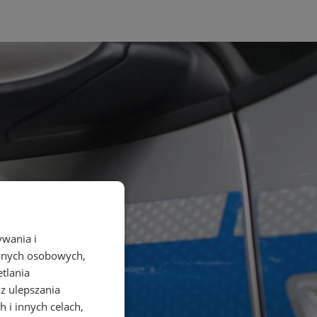
ywania i
danych osobowych,
etlania
az ulepszania
 i innych celach,