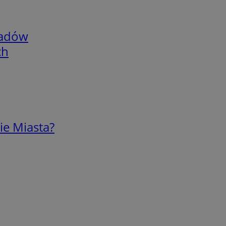
adów
ch
ie Miasta?