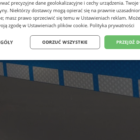
wać precyzyjne dane geolokalizacyjne i cechy urządzenia. Twoje
tryny. Niektórzy dostawcy mogą opierać się na prawnie uzasadnio
ie; masz prawo sprzeciwić się temu w
Ustawieniach reklam
. Może
woją zgodę w
Ustawieniach plików cookie
.
Polityka prywatności
EGÓŁY
ODRZUĆ WSZYSTKIE
PRZEJDŹ 
Wydajność
Targetowanie
Funkcjonalność
Ni
ezbędne
Wydajność
Targetowanie
Funkcjonalność
Niesklasyfikow
ie umożliwiają korzystanie z podstawowych funkcji strony internetowej, takich jak log
Bez niezbędnych plików cookie nie można prawidłowo korzystać ze strony internetowe
Okres
Provider
/
Domena
Opis
przechowywania