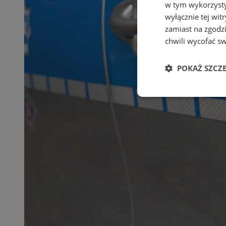
w tym wykorzysty
wyłącznie tej wi
zamiast na zgodz
chwili wycofać s
POKAŻ SZCZ
Niezbędne
Ni
Niezbędne pliki cook
zarządzanie kontem. 
Nazwa