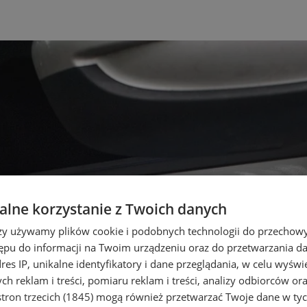
lne korzystanie z Twoich danych
rzy używamy plików cookie i podobnych technologii do przechow
ępu do informacji na Twoim urządzeniu oraz do przetwarzania 
dres IP, unikalne identyfikatory i dane przeglądania, w celu wyświ
h reklam i treści, pomiaru reklam i treści, analizy odbiorców or
tron trzecich (1845)
mogą również przetwarzać Twoje dane w tych