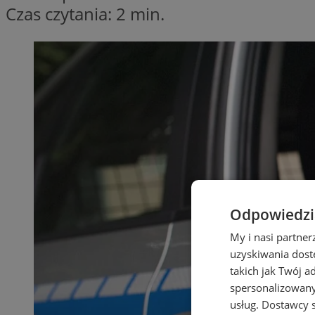
Czas czytania: 2 min.
Odpowiedzia
My i nasi partne
uzyskiwania dost
takich jak Twój a
spersonalizowanyc
usług.
Dostawcy s