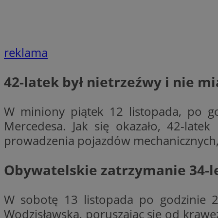
li_gc
reklama
CookieScriptConse
42-latek był nietrzeźwy i nie m
W miniony piątek 12 listopada, po god
Mercedesa. Jak się okazało, 42-latek
Nazwa
Nazwa
prowadzenia pojazdów mechanicznych, k
Nazwa
gid_CAESEEbgrCsX
_ga_L2744325BY
__mguid_
tt_viewer
Obywatelskie zatrzymanie 34-l
_ga
DSID
W sobotę 13 listopada po godzinie 2
Wodzisławską, poruszając się od krawę
ADKUID