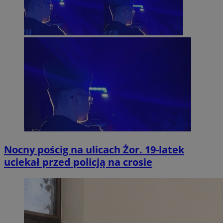
Nocny pościg na ulicach Żor. 19-latek
uciekał przed policją na crosie