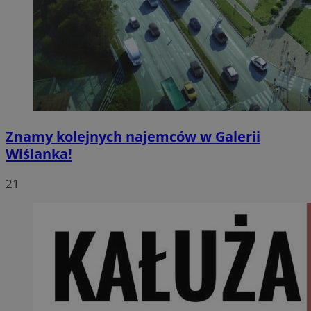
Znamy kolejnych najemców w Galerii
Wiślanka!
21