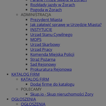
Rozkłady jazdy w Żorach
Pogoda w Żorach
ADMINISTRACJA
Prezydent Miasta
Jak załatwić sprawę w Urzędzie Miasta?
INSTYTUCJE
Urząd Stanu Cywilnego
MOPS
Urząd Skarbowy
Urząd Pracy
Komenda Miejska Policji
Straż Pożarna
Sąd Rejonowy
Prokuratura Rejonowa
KATALOG FIRM
KATALOG FIRM
Dodaj firmę do katalogu
POLECAMY
Skup.io - Skup nieruchomości Żory
OGŁOSZENIA
OGŁOSZENIA