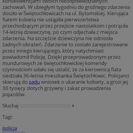
konsekwencjami swoich nieodpowiedzialnych
zachowań. W ubiegłym tygodniu do groźnego zdarzenia
doszło w Świętochłowicach na ul. Bytomskiej. Kierująca
fiatem kobieta nie ustąpiła pierwszeństwa
przechodzącym przez przejście nastolatkom i potrąciła
14-letnią dziewczynę, po czym odjechała z miejsca
zdarzenia. Na szczęście dziewczyna nie odniosła
żadnych obrażeń. Zdarzenie to zostało zarejestrowane
przez innego kierującego, który natychmiast
powiadomił Policję. Dzięki przeprowadzonym przez
mundurowych ze świętochłowickiej komendy
czynnościom udało się ustalić, że za kierownicą fiata
siedziała 36-letnia mieszkanka Świętochłowic. Policjanci
skierują do
sądu
wniosek o ukaranie kobiety, a grozi jej
30 tysięcy złotych grzywny i zakaz prowadzenia
pojazdów.
Słuchaj
⏵︎
Tagi:
policja