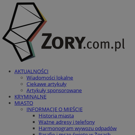
AKTUALNOŚCI
Wiadomości lokalne
Ciekawe artykuły
Artykuły sponsorowane
KRYMINALNE
MIASTO
INFORMACJE O MIEŚCIE
Historia miasta
Ważne adresy i telefony
Harmonogram wywozu odpadów
Parafie i msze święte w Żorach