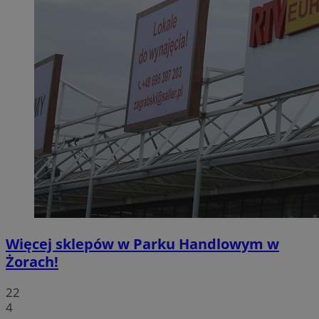
Więcej sklepów w Parku Handlowym w
Żorach!
22
4