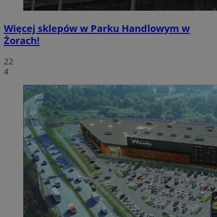
Więcej sklepów w Parku Handlowym w
Żorach!
22
4