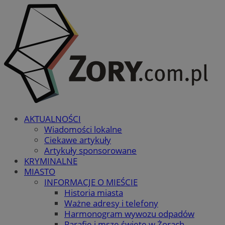
AKTUALNOŚCI
Wiadomości lokalne
Ciekawe artykuły
Artykuły sponsorowane
KRYMINALNE
MIASTO
INFORMACJE O MIEŚCIE
Historia miasta
Ważne adresy i telefony
Harmonogram wywozu odpadów
Parafie i msze święte w Żorach