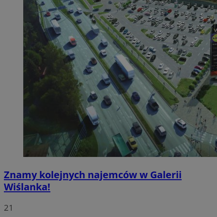
Znamy kolejnych najemców w Galerii
Wiślanka!
21