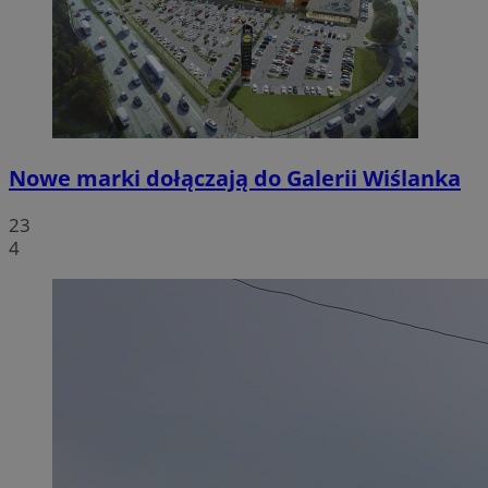
Nowe marki dołączają do Galerii Wiślanka
23
4