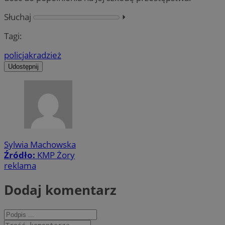
Słuchaj
⏵︎
Tagi:
policja
kradzież
Udostępnij
Sylwia Machowska
Źródło:
KMP Żory
reklama
Dodaj komentarz