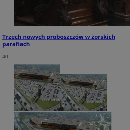
Trzech nowych proboszczów w żorskich
parafiach
40