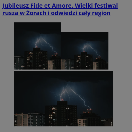
Jubileusz Fide et Amore. Wielki festiwal
rusza w Żorach i odwiedzi cały region