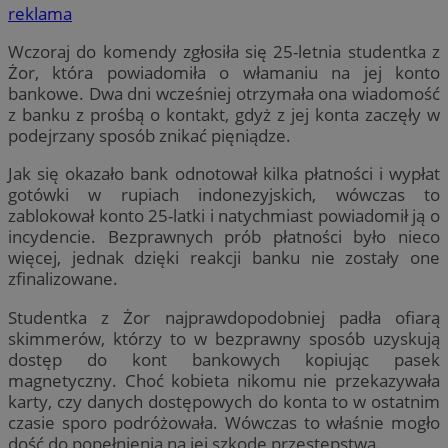
reklama
Wczoraj do komendy zgłosiła się 25-letnia studentka z
Żor, która powiadomiła o włamaniu na jej konto
bankowe. Dwa dni wcześniej otrzymała ona wiadomość
z banku z prośbą o kontakt, gdyż z jej konta zaczęły w
podejrzany sposób znikać pięniądze.
Jak się okazało bank odnotował kilka płatności i wypłat
gotówki w rupiach indonezyjskich, wówczas to
zablokował konto 25-latki i natychmiast powiadomił ją o
incydencie. Bezprawnych prób płatności było nieco
więcej, jednak dzięki reakcji banku nie zostały one
zfinalizowane.
Studentka z Żor najprawdopodobniej padła ofiarą
skimmerów, którzy to w bezprawny sposób uzyskują
dostęp do kont bankowych kopiując pasek
magnetyczny. Choć kobieta nikomu nie przekazywała
karty, czy danych dostępowych do konta to w ostatnim
czasie sporo podróżowała. Wówczas to właśnie mogło
dość do popełnienia na jej szkodę przestępstwa.