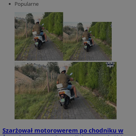
Popularne
Szarżował motorowerem po chodniku w