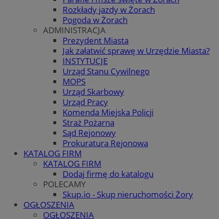
Rozkłady jazdy w Żorach
Pogoda w Żorach
ADMINISTRACJA
Prezydent Miasta
Jak załatwić sprawę w Urzędzie Miasta?
INSTYTUCJE
Urząd Stanu Cywilnego
MOPS
Urząd Skarbowy
Urząd Pracy
Komenda Miejska Policji
Straż Pożarna
Sąd Rejonowy
Prokuratura Rejonowa
KATALOG FIRM
KATALOG FIRM
Dodaj firmę do katalogu
POLECAMY
Skup.io - Skup nieruchomości Żory
OGŁOSZENIA
OGŁOSZENIA