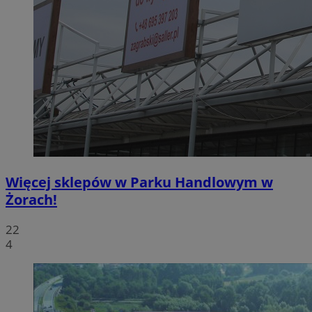
Więcej sklepów w Parku Handlowym w
Żorach!
22
4