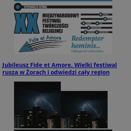
Jubileusz Fide et Amore. Wielki festiwal
rusza w Żorach i odwiedzi cały region