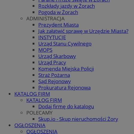
Rozkłady jazdy w Żorach
Pogoda w Żorach
ADMINISTRACJA
Prezydent Miasta
Jak załatwić sprawę w Urzędzie Miasta?
INSTYTUCJE
Urząd Stanu Cywilnego
MOPS
Urząd Skarbowy
Urząd Pracy
Komenda Miejska Policji
Straż Pożarna
Sąd Rejonowy
Prokuratura Rejonowa
KATALOG FIRM
KATALOG FIRM
Dodaj firmę do katalogu
POLECAMY
Skup.io - Skup nieruchomości Żory
OGŁOSZENIA
OGŁOSZENIA