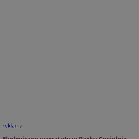
reklama
Ekologiczne warsztaty w Parku Cegielnia