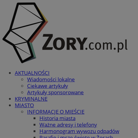
AKTUALNOŚCI
Wiadomości lokalne
Ciekawe artykuły
Artykuły sponsorowane
KRYMINALNE
MIASTO
INFORMACJE O MIEŚCIE
Historia miasta
Ważne adresy i telefony
Harmonogram wywozu odpadów
Parafie i msze święte w Żorach