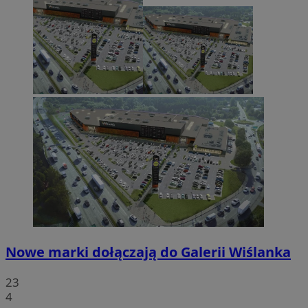
Nowe marki dołączają do Galerii Wiślanka
23
4