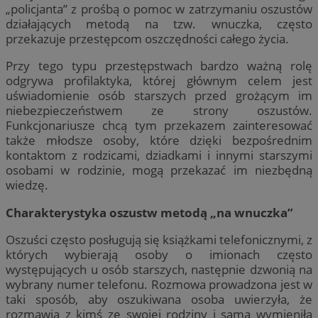
„policjanta” z prośbą o pomoc w zatrzymaniu oszustów
działających metodą na tzw. wnuczka, często
przekazuje przestępcom oszczędności całego życia.
Przy tego typu przestępstwach bardzo ważną rolę
odgrywa profilaktyka, której głównym celem jest
uświadomienie osób starszych przed grożącym im
niebezpieczeństwem ze strony oszustów.
Funkcjonariusze chcą tym przekazem zainteresować
także młodsze osoby, które dzięki bezpośrednim
kontaktom z rodzicami, dziadkami i innymi starszymi
osobami w rodzinie, mogą przekazać im niezbędną
wiedzę.
Charakterystyka oszustw metodą „na wnuczka”
Oszuści często posługują się książkami telefonicznymi, z
których wybierają osoby o imionach często
występujących u osób starszych, następnie dzwonią na
wybrany numer telefonu. Rozmowa prowadzona jest w
taki sposób, aby oszukiwana osoba uwierzyła, że
rozmawia z kimś ze swojej rodziny i sama wymieniła