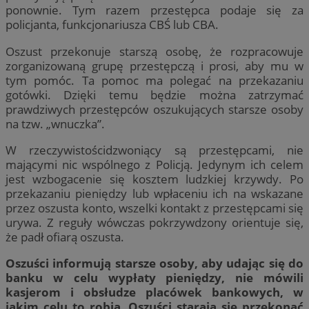
ponownie. Tym razem przestępca podaje się za
policjanta, funkcjonariusza CBŚ lub CBA.
Oszust przekonuje starszą osobę, że rozpracowuje
zorganizowaną grupę przestępczą i prosi, aby mu w
tym pomóc. Ta pomoc ma polegać na przekazaniu
gotówki. Dzięki temu będzie można zatrzymać
prawdziwych przestępców oszukujących starsze osoby
na tzw. „wnuczka”.
W rzeczywistościdzwoniący są przestępcami, nie
mającymi nic wspólnego z Policją. Jedynym ich celem
jest wzbogacenie się kosztem ludzkiej krzywdy. Po
przekazaniu pieniędzy lub wpłaceniu ich na wskazane
przez oszusta konto, wszelki kontakt z przestępcami się
urywa. Z reguły wówczas pokrzywdzony orientuje się,
że padł ofiarą oszusta.
Oszuści informują starsze osoby, aby udając się do
banku w celu wypłaty pieniędzy, nie mówili
kasjerom i obsłudze placówek bankowych, w
jakim celu to robią. Oszuści starają się przekonać