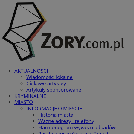
AKTUALNOŚCI
Wiadomości lokalne
Ciekawe artykuły
Artykuły sponsorowane
KRYMINALNE
MIASTO
INFORMACJE O MIEŚCIE
Historia miasta
Ważne adresy i telefony
Harmonogram wywozu odpadów
Parafie i msze święte w Żorach