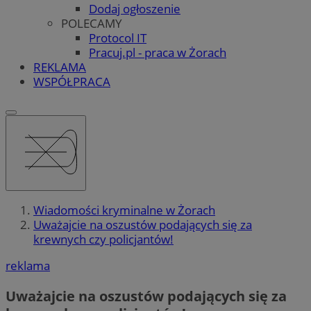
Dodaj ogłoszenie
POLECAMY
Protocol IT
Pracuj.pl - praca w Żorach
REKLAMA
WSPÓŁPRACA
Wiadomości kryminalne w Żorach
Uważajcie na oszustów podających się za
krewnych czy policjantów!
reklama
Uważajcie na oszustów podających się za