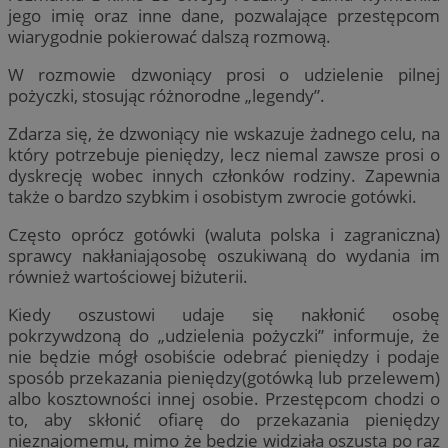
jego imię oraz inne dane, pozwalające przestępcom
wiarygodnie pokierować dalszą rozmową.
W rozmowie dzwoniący prosi o udzielenie pilnej
pożyczki, stosując różnorodne „legendy”.
Zdarza się, że dzwoniący nie wskazuje żadnego celu, na
który potrzebuje pieniędzy, lecz niemal zawsze prosi o
dyskrecję wobec innych członków rodziny. Zapewnia
także o bardzo szybkim i osobistym zwrocie gotówki.
Często oprócz gotówki (waluta polska i zagraniczna)
sprawcy nakłaniająosobę oszukiwaną do wydania im
również wartościowej biżuterii.
Kiedy oszustowi udaje się nakłonić osobę
pokrzywdzoną do „udzielenia pożyczki” informuje, że
nie będzie mógł osobiście odebrać pieniędzy i podaje
sposób przekazania pieniędzy(gotówką lub przelewem)
albo kosztowności innej osobie. Przestępcom chodzi o
to, aby skłonić ofiarę do przekazania pieniędzy
nieznajomemu, mimo że będzie widziała oszusta po raz