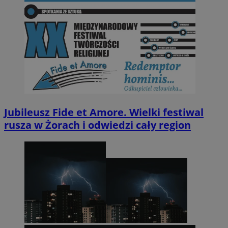
Jubileusz Fide et Amore. Wielki festiwal
rusza w Żorach i odwiedzi cały region