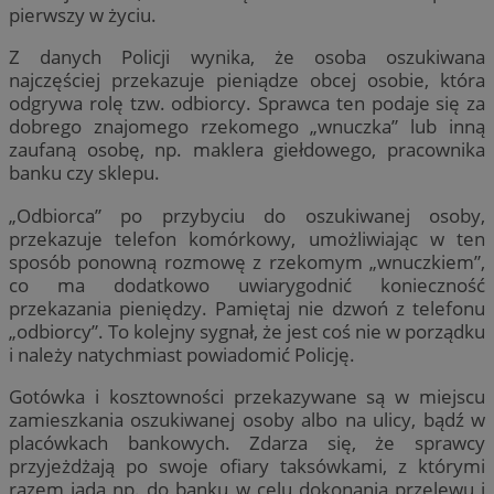
pierwszy w życiu.
Z danych Policji wynika, że osoba oszukiwana
najczęściej przekazuje pieniądze obcej osobie, która
odgrywa rolę tzw. odbiorcy. Sprawca ten podaje się za
dobrego znajomego rzekomego „wnuczka” lub inną
zaufaną osobę, np. maklera giełdowego, pracownika
banku czy sklepu.
„Odbiorca” po przybyciu do oszukiwanej osoby,
przekazuje telefon komórkowy, umożliwiając w ten
sposób ponowną rozmowę z rzekomym „wnuczkiem”,
co ma dodatkowo uwiarygodnić konieczność
przekazania pieniędzy. Pamiętaj nie dzwoń z telefonu
„odbiorcy”. To kolejny sygnał, że jest coś nie w porządku
i należy natychmiast powiadomić Policję.
Gotówka i kosztowności przekazywane są w miejscu
zamieszkania oszukiwanej osoby albo na ulicy, bądź w
placówkach bankowych. Zdarza się, że sprawcy
przyjeżdżają po swoje ofiary taksówkami, z którymi
razem jadą np. do banku w celu dokonania przelewu i