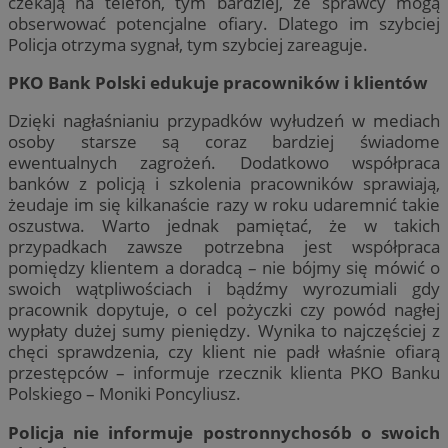
czekają na telefon, tym bardziej, że sprawcy mogą
obserwować potencjalne ofiary. Dlatego im szybciej
Policja otrzyma sygnał, tym szybciej zareaguje.
PKO Bank Polski edukuje pracowników i klientów
Dzięki nagłaśnianiu przypadków wyłudzeń w mediach
osoby starsze są coraz bardziej świadome
ewentualnych zagrożeń. Dodatkowo współpraca
banków z policją i szkolenia pracowników sprawiają,
żeudaje im się kilkanaście razy w roku udaremnić takie
oszustwa. Warto jednak pamiętać, że w takich
przypadkach zawsze potrzebna jest współpraca
pomiędzy klientem a doradcą – nie bójmy się mówić o
swoich wątpliwościach i bądźmy wyrozumiali gdy
pracownik dopytuje, o cel pożyczki czy powód nagłej
wypłaty dużej sumy pieniędzy. Wynika to najczęściej z
chęci sprawdzenia, czy klient nie padł właśnie ofiarą
przestępców – informuje rzecznik klienta PKO Banku
Polskiego – Moniki Poncyliusz.
Policja nie informuje postronnychosób o swoich