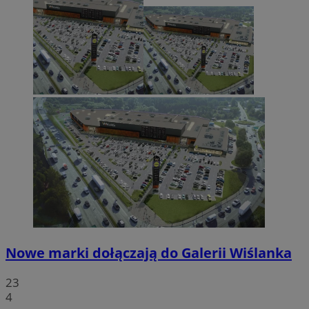
Nowe marki dołączają do Galerii Wiślanka
23
4