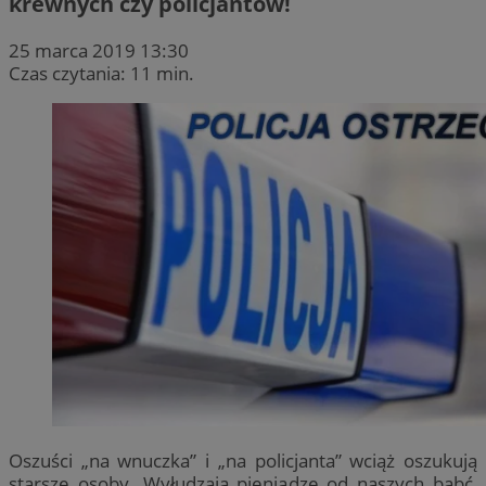
krewnych czy policjantów!
25 marca 2019 13:30
Czas czytania: 11 min.
Oszuści „na wnuczka” i „na policjanta” wciąż oszukują
starsze osoby. Wyłudzają pieniądze od naszych babć,