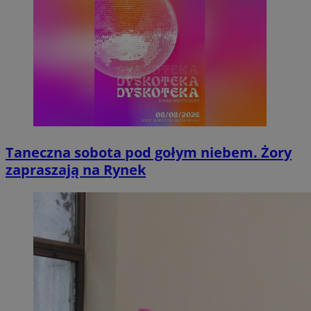
Taneczna sobota pod gołym niebem. Żory
zapraszają na Rynek