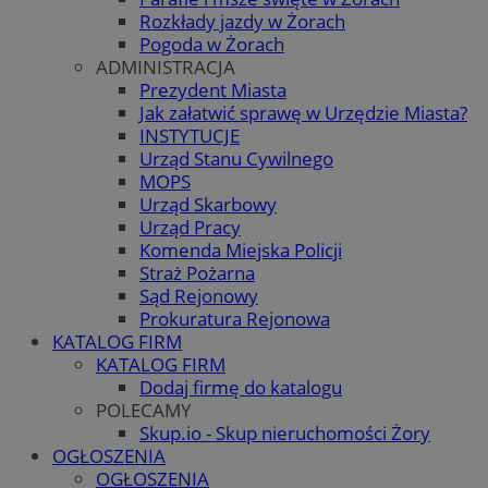
Rozkłady jazdy w Żorach
Pogoda w Żorach
ADMINISTRACJA
Prezydent Miasta
Jak załatwić sprawę w Urzędzie Miasta?
INSTYTUCJE
Urząd Stanu Cywilnego
MOPS
Urząd Skarbowy
Urząd Pracy
Komenda Miejska Policji
Straż Pożarna
Sąd Rejonowy
Prokuratura Rejonowa
KATALOG FIRM
KATALOG FIRM
Dodaj firmę do katalogu
POLECAMY
Skup.io - Skup nieruchomości Żory
OGŁOSZENIA
OGŁOSZENIA