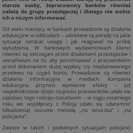
starsze osoby, żepracownicy banków również
należą do grupy przestępczej i dlatego nie wolno
ich o niczym informować.
Od wielu miesięcy w bankach prowadzone są działania
edukacyjne w oddziałach – udzielane są porady na jakie
sytuacje zwracać uwagę i jak reagować na próbę
wyłudzenia. W bankowych wydawnictwach klienci
również są ostrzegani przed działaniami przestępców i
uwrażliwiani na to, aby porozmawiać z pracownikiem
przed dokonaniem dużej wypłaty czy nieplanowanego
przelewu na czyjeś konto. Prowadzone są również
działania informacyjne w mediach. Kampania
edukacyjna przynosi wymierne efekty – już
niejednokrotnie dzięki czujności pracowników udało się
zapobiec tego rodzaju oszustwom – w ciągu ostatniego
roku we współpracy z Policją udało się udaremnić
kilkadziesiąt oszustw metodą „na wnuczka” i „na
policjanta”.
Zawsze w takich i podobnych sytuacjach policjanci