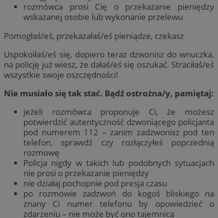
rozmówca prosi Cię o przekazanie pieniędzy
wskazanej osobie lub wykonanie przelewu
Pomogłaś/eś, przekazałaś/eś pieniądze, czekasz
Uspokoiłaś/eś się, dopiero teraz dzwonisz do wnuczka,
na policję już wiesz, że dałaś/eś się oszukać. Straciłaś/eś
wszystkie swoje oszczędności!
Nie musiało się tak stać. Bądź ostrożna/y, pamiętaj:
jeżeli rozmówca proponuje Ci, że możesz
potwierdzić autentyczność dzwoniącego policjanta
pod numerem 112 – zanim zadzwonisz pod ten
telefon, sprawdź czy rozłączyłeś poprzednią
rozmowę
Policja nigdy w takich lub podobnych sytuacjach
nie prosi o przekazanie pieniędzy
nie działaj pochopnie pod presja czasu
po rozmowie zadzwoń do kogoś bliskiego na
znany Ci numer telefonu by opowiedzieć o
zdarzeniu – nie może być ono tajemnicą