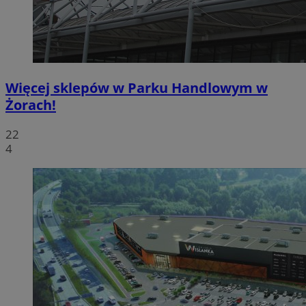
Więcej sklepów w Parku Handlowym w
Żorach!
22
4