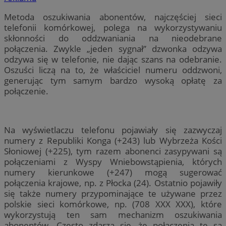
Metoda oszukiwania abonentów, najczęściej sieci
telefonii komórkowej, polega na wykorzystywaniu
skłonności do oddzwaniania na nieodebrane
połączenia. Zwykle „jeden sygnał” dzwonka odzywa
odzywa się w telefonie, nie dając szans na odebranie.
Oszuści liczą na to, że właściciel numeru oddzwoni,
generując tym samym bardzo wysoką opłatę za
połączenie.
Na wyświetlaczu telefonu pojawiały się zazwyczaj
numery z Republiki Konga (+243) lub Wybrzeża Kości
Słoniowej (+225), tym razem abonenci zasypywani są
połączeniami z Wyspy Wniebowstąpienia, których
numery kierunkowe (+247) mogą sugerować
połączenia krajowe, np. z Płocka (24). Ostatnio pojawiły
się także numery przypominające te używane przez
polskie sieci komórkowe, np. (708 XXX XXX), które
wykorzystują ten sam mechanizm oszukiwania
abonentów. Często zdarza się, że połączenia te są