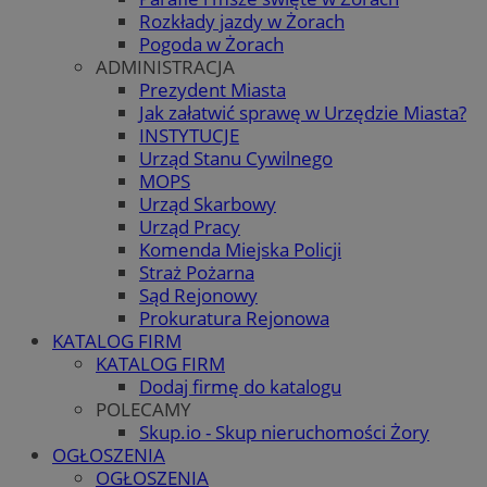
Rozkłady jazdy w Żorach
Pogoda w Żorach
ADMINISTRACJA
Prezydent Miasta
Jak załatwić sprawę w Urzędzie Miasta?
INSTYTUCJE
Urząd Stanu Cywilnego
MOPS
Urząd Skarbowy
Urząd Pracy
Komenda Miejska Policji
Straż Pożarna
Sąd Rejonowy
Prokuratura Rejonowa
KATALOG FIRM
KATALOG FIRM
Dodaj firmę do katalogu
POLECAMY
Skup.io - Skup nieruchomości Żory
OGŁOSZENIA
OGŁOSZENIA