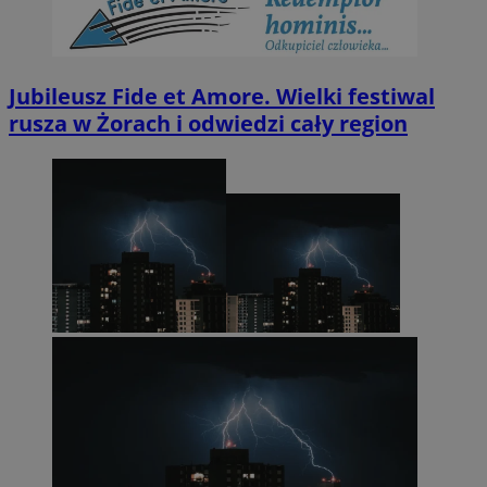
Jubileusz Fide et Amore. Wielki festiwal
rusza w Żorach i odwiedzi cały region