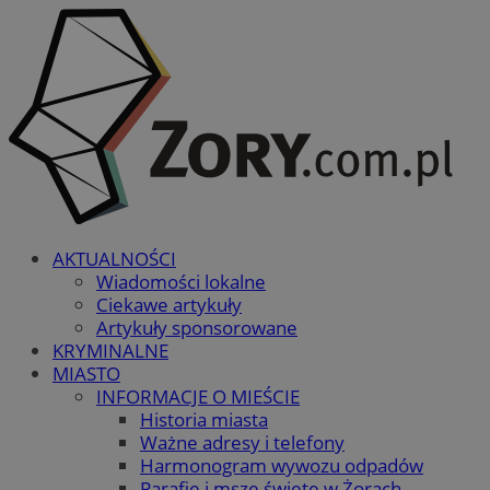
AKTUALNOŚCI
Wiadomości lokalne
Ciekawe artykuły
Artykuły sponsorowane
KRYMINALNE
MIASTO
INFORMACJE O MIEŚCIE
Historia miasta
Ważne adresy i telefony
Harmonogram wywozu odpadów
Parafie i msze święte w Żorach