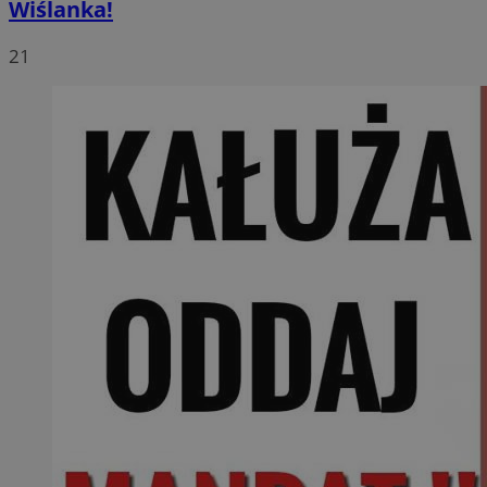
Wiślanka!
21