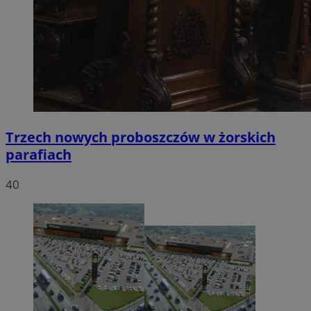
Trzech nowych proboszczów w żorskich
parafiach
40