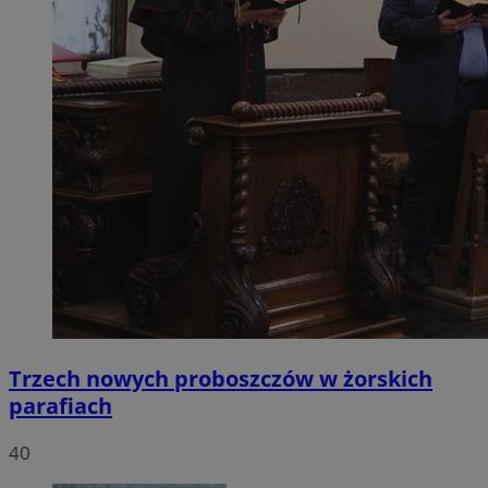
Trzech nowych proboszczów w żorskich
parafiach
40