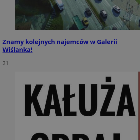
Znamy kolejnych najemców w Galerii
Wiślanka!
21