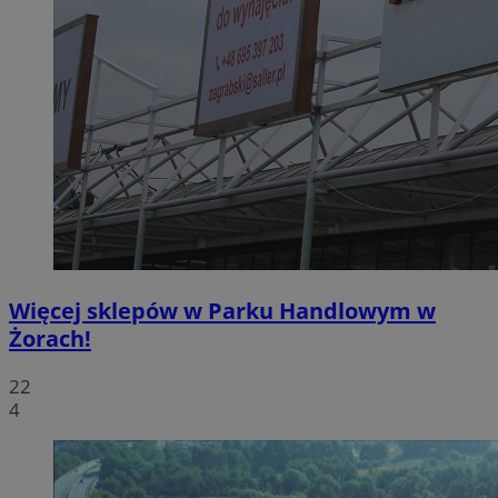
Więcej sklepów w Parku Handlowym w
Żorach!
22
4