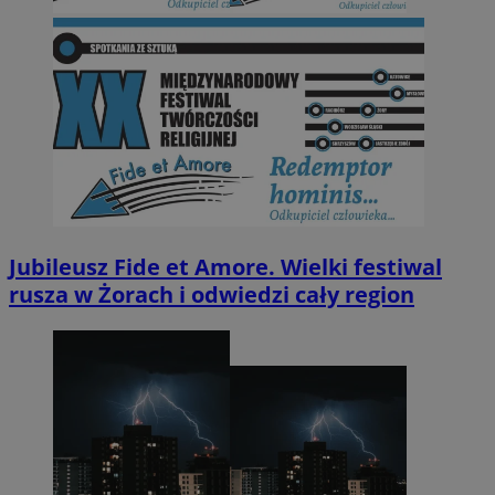
Jubileusz Fide et Amore. Wielki festiwal
rusza w Żorach i odwiedzi cały region