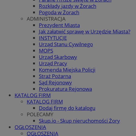
Rozkłady jazdy w Żorach
Pogoda w Żorach
ADMINISTRACJA
Prezydent Miasta
Jak załatwić sprawę w Urzędzie Miasta?
INSTYTUCJE
Urząd Stanu Cywilnego
MOPS
Urząd Skarbowy
Urząd Pracy
Komenda Miejska Policji
Straż Pożarna
Sąd Rejonowy
Prokuratura Rejonowa
KATALOG FIRM
KATALOG FIRM
Dodaj firmę do katalogu
POLECAMY
Skup.io - Skup nieruchomości Żory
OGŁOSZENIA
OGŁOSZENIA