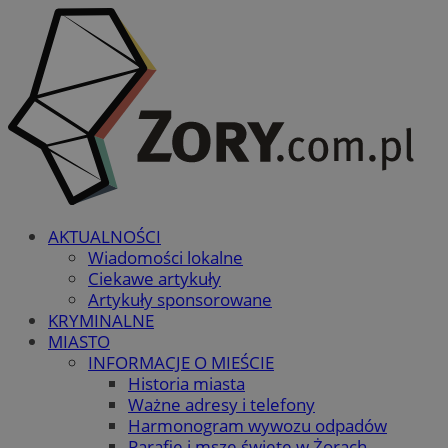
AKTUALNOŚCI
Wiadomości lokalne
Ciekawe artykuły
Artykuły sponsorowane
KRYMINALNE
MIASTO
INFORMACJE O MIEŚCIE
Historia miasta
Ważne adresy i telefony
Harmonogram wywozu odpadów
Parafie i msze święte w Żorach