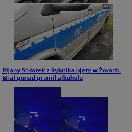
Pijany 51-latek z Rybnika ujęty w Żorach.
Miał ponad promil alkoholu