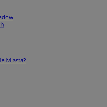
adów
ch
ie Miasta?