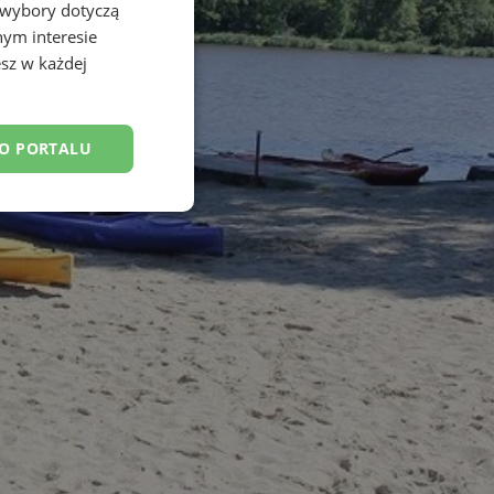
 wybory dotyczą
nym interesie
sz w każdej
DO PORTALU
esklasyfikowane
ane
owanie użytkownika i
j.