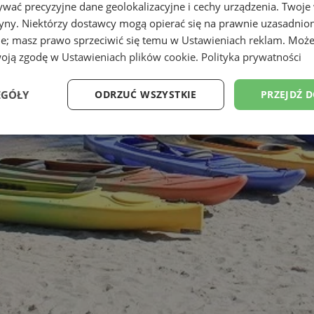
wać precyzyjne dane geolokalizacyjne i cechy urządzenia. Twoje
tryny. Niektórzy dostawcy mogą opierać się na prawnie uzasadnio
ie; masz prawo sprzeciwić się temu w
Ustawieniach reklam
. Może
woją zgodę w
Ustawieniach plików cookie
.
Polityka prywatności
EGÓŁY
ODRZUĆ WSZYSTKIE
PRZEJDŹ 
Wydajność
Targetowanie
Funkcjonalność
Ni
ezbędne
Wydajność
Targetowanie
Funkcjonalność
Niesklasyfikow
ie umożliwiają korzystanie z podstawowych funkcji strony internetowej, takich jak log
Bez niezbędnych plików cookie nie można prawidłowo korzystać ze strony internetowe
Okres
Provider
/
Domena
Opis
przechowywania