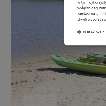
w tym wykorzysty
wyłącznie tej wi
zamiast na zgodz
chwili wycofać s
POKAŻ SZCZ
Niezbędne
Ni
Niezbędne pliki cook
zarządzanie kontem. 
Nazwa