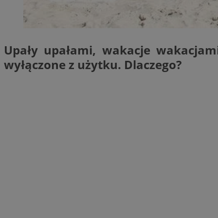
SessID
QeSessID
MvSessID
Upały upałami, wakacje wakacjami,
__cf_bm
wyłączone z użytku. Dlaczego?
suid
INGRESSCOOKIE
euds
VISITOR_PRIVACY_