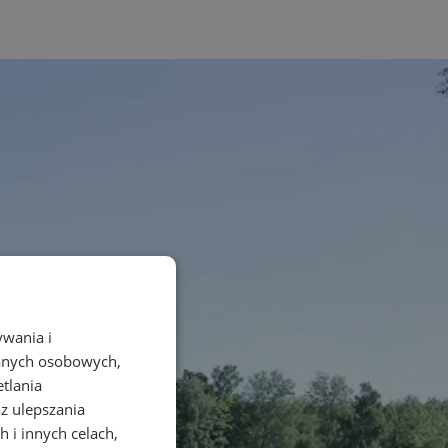
ywania i
danych osobowych,
etlania
az ulepszania
 i innych celach,