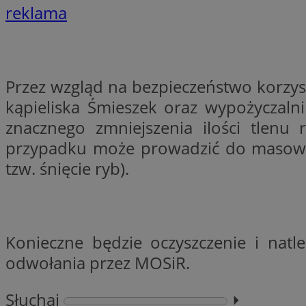
reklama
li_gc
Przez wzgląd na bezpieczeństwo korzys
CookieScriptConse
kąpieliska Śmieszek oraz wypożyczalni
znacznego zmniejszenia ilości tlen
przypadku może prowadzić do masoweg
tzw. śnięcie ryb).
Nazwa
Nazwa
Nazwa
gid_CAESEEbgrCsX
_ga_L2744325BY
__mguid_
tt_viewer
Konieczne będzie oczyszczenie i nat
_ga
odwołania przez MOSiR.
DSID
Słuchaj
⏵︎
ADKUID