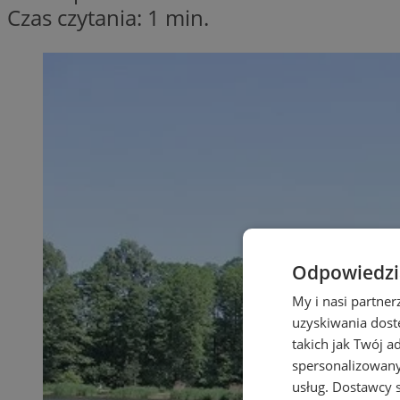
Czas czytania: 1 min.
Odpowiedzia
My i nasi partne
uzyskiwania dost
takich jak Twój a
spersonalizowanyc
usług.
Dostawcy s