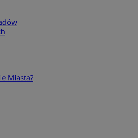
adów
ch
ie Miasta?