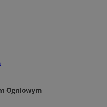
m
iem Ogniowym