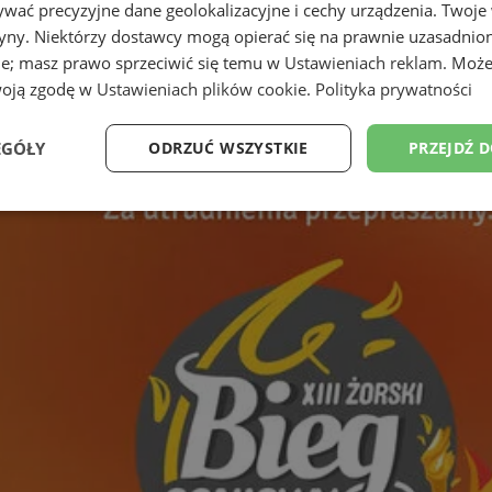
wać precyzyjne dane geolokalizacyjne i cechy urządzenia. Twoje
tryny. Niektórzy dostawcy mogą opierać się na prawnie uzasadnio
ie; masz prawo sprzeciwić się temu w
Ustawieniach reklam
. Może
woją zgodę w
Ustawieniach plików cookie
.
Polityka prywatności
EGÓŁY
ODRZUĆ WSZYSTKIE
PRZEJDŹ 
Wydajność
Targetowanie
Funkcjonalność
Ni
ezbędne
Wydajność
Targetowanie
Funkcjonalność
Niesklasyfikow
ie umożliwiają korzystanie z podstawowych funkcji strony internetowej, takich jak log
Bez niezbędnych plików cookie nie można prawidłowo korzystać ze strony internetowe
Okres
Provider
/
Domena
Opis
przechowywania