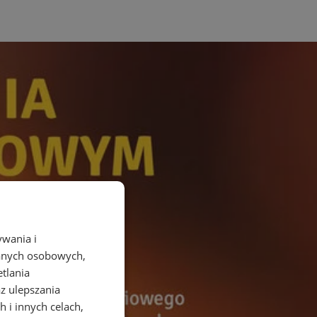
ywania i
danych osobowych,
etlania
az ulepszania
 i innych celach,