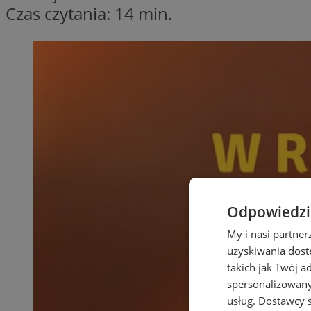
Czas czytania: 14 min.
Odpowiedzia
My i nasi partne
uzyskiwania dost
takich jak Twój a
spersonalizowanyc
usług.
Dostawcy s