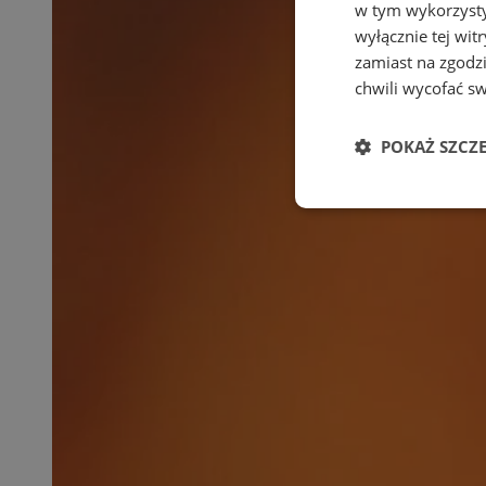
w tym wykorzysty
wyłącznie tej wi
zamiast na zgodz
chwili wycofać s
POKAŻ SZCZ
Niezbędne
Ni
Niezbędne pliki cook
zarządzanie kontem. 
Nazwa