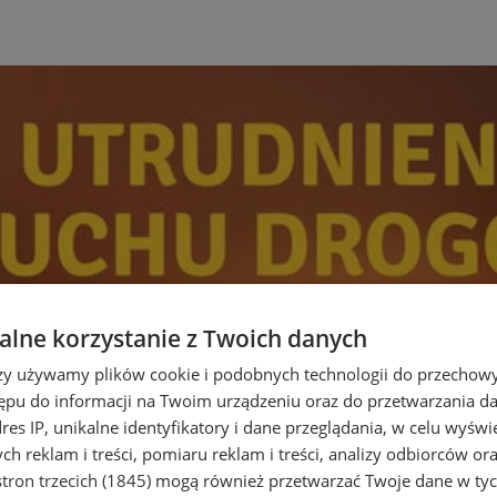
lne korzystanie z Twoich danych
rzy używamy plików cookie i podobnych technologii do przechow
ępu do informacji na Twoim urządzeniu oraz do przetwarzania 
dres IP, unikalne identyfikatory i dane przeglądania, w celu wyświ
h reklam i treści, pomiaru reklam i treści, analizy odbiorców or
tron trzecich (1845)
mogą również przetwarzać Twoje dane w tych