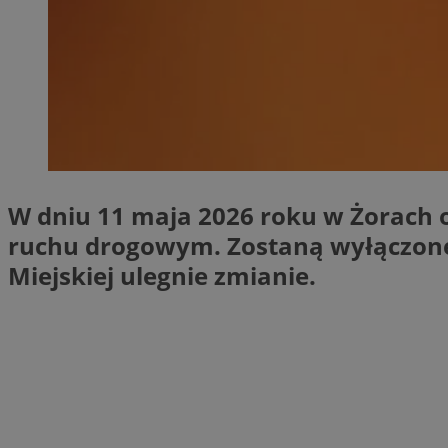
SessID
QeSessID
MvSessID
__cf_bm
suid
W dniu 11 maja 2026 roku w Żorach o
INGRESSCOOKIE
ruchu drogowym. Zostaną wyłączone n
Miejskiej ulegnie zmianie.
euds
VISITOR_PRIVACY_