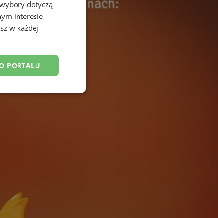
 wybory dotyczą
nym interesie
sz w każdej
DO PORTALU
esklasyfikowane
ane
owanie użytkownika i
j.