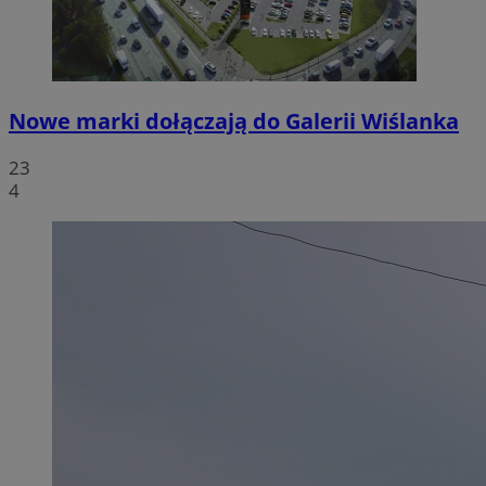
Nowe marki dołączają do Galerii Wiślanka
23
4