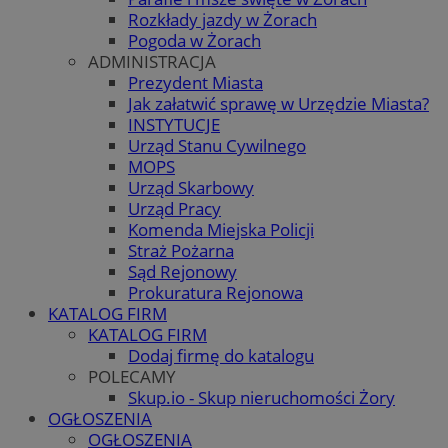
Rozkłady jazdy w Żorach
Pogoda w Żorach
ADMINISTRACJA
Prezydent Miasta
Jak załatwić sprawę w Urzędzie Miasta?
INSTYTUCJE
Urząd Stanu Cywilnego
MOPS
Urząd Skarbowy
Urząd Pracy
Komenda Miejska Policji
Straż Pożarna
Sąd Rejonowy
Prokuratura Rejonowa
KATALOG FIRM
KATALOG FIRM
Dodaj firmę do katalogu
POLECAMY
Skup.io - Skup nieruchomości Żory
OGŁOSZENIA
OGŁOSZENIA