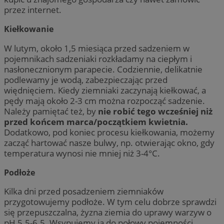
przez internet.
Kiełkowanie
W lutym, około 1,5 miesiąca przed sadzeniem w
pojemnikach sadzeniaki rozkładamy na ciepłym i
nasłonecznionym parapecie. Codziennie, delikatnie
podlewamy je wodą, zabezpieczając przed
więdnięciem. Kiedy ziemniaki zaczynają kiełkować, a
pędy mają około 2-3 cm można rozpocząć sadzenie.
Należy pamiętać też, by
nie robić tego wcześniej niż
przed końcem marca/początkiem kwietnia.
Dodatkowo, pod koniec procesu kiełkowania, możemy
zacząć hartować nasze bulwy, np. otwierając okno, gdy
temperatura wynosi nie mniej niż 3-4°C.
Podłoże
Kilka dni przed posadzeniem ziemniaków
przygotowujemy podłoże. W tym celu dobrze sprawdzi
się przepuszczalna, żyzna ziemia do uprawy warzyw o
pH 5.5-6.5. Wsypujemy ją do połowy pojemności