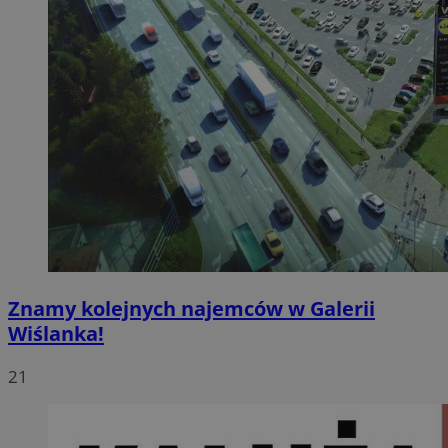
Znamy kolejnych najemców w Galerii
Wiślanka!
21