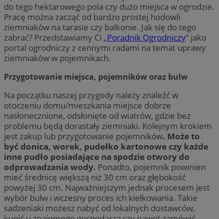
do tego hektarowego pola czy dużo miejsca w ogrodzie.
Pracę można zacząć od bardzo prostej hodowli
ziemniaków na tarasie czy balkonie. Jak się do tego
zabrać? Przedstawiamy Ci „
Poradnik Ogrodniczy
” jako
portal ogrodniczy z cennymi radami na temat uprawy
ziemniaków w pojemnikach.
Przygotowanie miejsca, pojemników oraz bulw
Na początku naszej przygody należy znaleźć w
otoczeniu domu/mieszkania miejsce dobrze
nasłonecznione, odsłonięte od wiatrów, gdzie bez
problemu będą dorastały ziemniaki. Kolejnym krokiem
jest zakup lub przygotowanie pojemników
. Może to
być donica, worek, pudełko kartonowe czy każde
inne pudło posiadające na spodzie otwory do
odprowadzania wody.
Ponadto, pojemnik powinien
mieć średnicę większą niż 30 cm oraz głębokość
powyżej 30 cm. Najważniejszym jednak procesem jest
wybór bulw i wczesny proces ich kiełkowania. Takie
sadzeniaki możesz nabyć od lokalnych dostawców,
kupić u znajomego gospodarza czy nawet zamówić