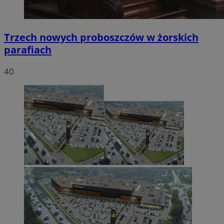
Trzech nowych proboszczów w żorskich
parafiach
40