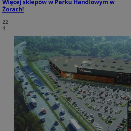
Więcej sklepów w Parku Handlowym w
Żorach!
22
4