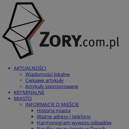
AKTUALNOŚCI
Wiadomości lokalne
Ciekawe artykuły
Artykuły sponsorowane
KRYMINALNE
MIASTO
INFORMACJE O MIEŚCIE
Historia miasta
Ważne adresy i telefony
Harmonogram wywozu odpadów
Parafie i msze święte w Żorach