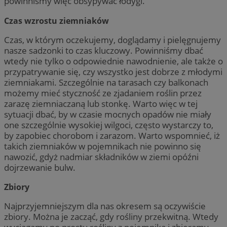
powinniśmy więc obsypywać łodygi.
Czas wzrostu ziemniaków
Czas, w którym oczekujemy, doglądamy i pielęgnujemy
nasze sadzonki to czas kluczowy. Powinniśmy dbać
wtedy nie tylko o odpowiednie nawodnienie, ale także o
przypatrywanie się, czy wszystko jest dobrze z młodymi
ziemniakami. Szczególnie na tarasach czy balkonach
możemy mieć styczność ze zjadaniem roślin przez
zarazę ziemniaczaną lub stonkę. Warto więc w tej
sytuacji dbać, by w czasie mocnych opadów nie miały
one szczególnie wysokiej wilgoci, często wystarczy to,
by zapobiec chorobom i zarazom. Warto wspomnieć, iż
takich ziemniaków w pojemnikach nie powinno się
nawozić, gdyż nadmiar składników w ziemi opóźni
dojrzewanie bulw.
Zbiory
Najprzyjemniejszym dla nas okresem są oczywiście
zbiory. Można je zacząć, gdy rośliny przekwitną. Wtedy