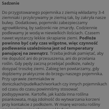
Sadzenie
Do przygotowanego pojemnika z ziemią wkładamy 3-4
ziemniaki i przykrywamy je ziemią tak, by zakryła nasze
bulwy. Dodatkowo, pojemniki zabezpieczamy
agrowłókniną, by sadzonki nie zmarzły. Codziennie
podlewamy je wodą w niewielkich ilościach. Czasem
nawet wystarczy lekkie skrapianie ziemi.
Podłoże
powinno być cały czas wilgotne, więc czynność
podlewania uzależniona jest od temperatury
panującej na zewnątrz
. Trzeba jednak pamiętać, aby
nie dopuścić ani do przesuszenia, ani do przelania
roślin. Gdy pędy zaczną przebijać podłoże, należy
dosypać troszkę ziemi. Zabieg ten powtarzamy, gdy
dojdziemy praktycznie do brzegu naszego pojemnika.
Przy uprawie ziemniaków w
doniczkach/pudełkach/workach czy innych pojemnikach
od czasu do czasu powinniśmy stosować
podsypywanie. Kartofle, jak każda inna roślina
psiankowata, mają zdolność do wytwarzania korzeni
przy kontakcie z podłożem. W miarę wzrostu rośliny