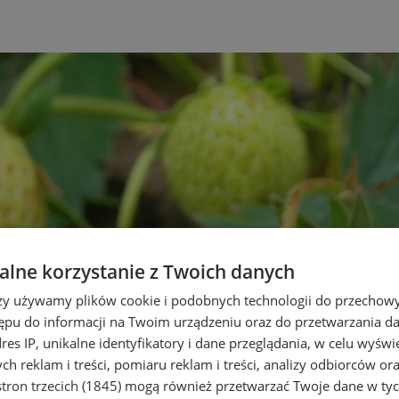
lne korzystanie z Twoich danych
rzy używamy plików cookie i podobnych technologii do przechow
ępu do informacji na Twoim urządzeniu oraz do przetwarzania 
dres IP, unikalne identyfikatory i dane przeglądania, w celu wyświ
h reklam i treści, pomiaru reklam i treści, analizy odbiorców or
tron trzecich (1845)
mogą również przetwarzać Twoje dane w tych