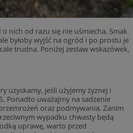
entyfikator sesji.
entyfikator sesji.
entyfikator sesji.
o nich od razu się nie uśmiecha. Smak
niania ludzi i
trony internetowej,
le byłoby wyjść na ogród i po prostu je
e ważnych raportów
ryny internetowej.
wcale trudna. Poniżej zestaw wskazówek,
 identyfikatora
erów obsługuje
ekście
lu optymalizacji
y uzyskamy, jeśli użyjemy żyznej i
 do przechowywania
niu do usług
6,5. Ponadto uważajmy na sadzenie
e, czy użytkownik
enia lub reklamy.
my przemrożeń oraz podmywania. Zanim
nformacje o zgodzie
 przeciwnym wypadku chwasty będą
ncjach dotyczących
ia z witryny.
łodką uprawę, warto przed
olityki prywatności
ich przestrzeganie
temu użytkownik nie