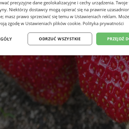
wać precyzyjne dane geolokalizacyjne i cechy urządzenia. Twoje
tryny. Niektórzy dostawcy mogą opierać się na prawnie uzasadnio
ie; masz prawo sprzeciwić się temu w
Ustawieniach reklam
. Może
woją zgodę w
Ustawieniach plików cookie
.
Polityka prywatności
EGÓŁY
ODRZUĆ WSZYSTKIE
PRZEJDŹ 
Wydajność
Targetowanie
Funkcjonalność
Ni
ezbędne
Wydajność
Targetowanie
Funkcjonalność
Niesklasyfikow
ie umożliwiają korzystanie z podstawowych funkcji strony internetowej, takich jak log
Bez niezbędnych plików cookie nie można prawidłowo korzystać ze strony internetowe
Okres
Provider
/
Domena
Opis
przechowywania