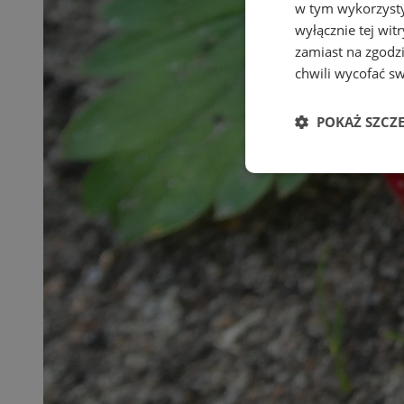
w tym wykorzysty
wyłącznie tej wi
zamiast na zgodz
chwili wycofać s
POKAŻ SZCZ
Niezbędne
Ni
Niezbędne pliki cook
zarządzanie kontem. 
Nazwa