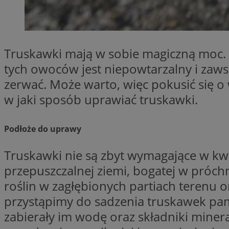
SessID
QeSessID
MvSessID
Truskawki mają w sobie magiczną moc. 
__cf_bm
tych owoców jest niepowtarzalny i zaws
zerwać. Może warto, więc pokusić się o 
suid
w jaki sposób uprawiać truskawki.
INGRESSCOOKIE
Podłoże do uprawy
Truskawki nie są zbyt wymagające w kwes
euds
przepuszczalnej ziemi, bogatej w próch
roślin w zagłębionych partiach terenu
VISITOR_PRIVACY_
przystąpimy do sadzenia truskawek pa
zabierały im wodę oraz składniki mine