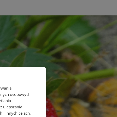
ywania i
danych osobowych,
etlania
az ulepszania
 i innych celach,