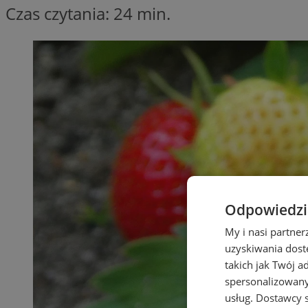
Czas czytania: 24 min.
Odpowiedzia
My i nasi partne
uzyskiwania dost
takich jak Twój a
spersonalizowanyc
usług.
Dostawcy s