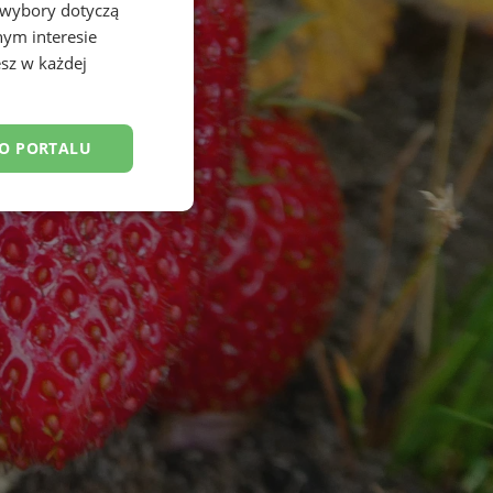
 wybory dotyczą
nym interesie
sz w każdej
DO PORTALU
esklasyfikowane
ane
owanie użytkownika i
j.