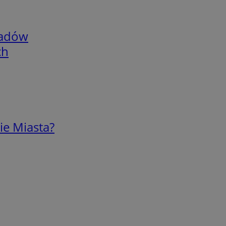
adów
ch
ie Miasta?