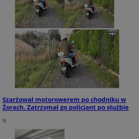
Szarżował motorowerem po chodniku w
Żorach. Zatrzymał go policjant po służbie
N