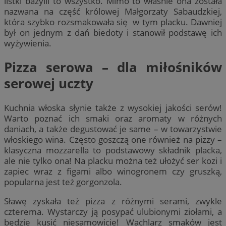
listki bazylii to wszystko. Mimo to właśnie ona została
nazwana na część królowej Małgorzaty Sabaudzkiej,
która szybko rozsmakowała się w tym placku. Dawniej
był on jednym z dań biedoty i stanowił podstawę ich
wyżywienia.
Pizza serowa – dla miłośników
serowej uczty
Kuchnia włoska słynie także z wysokiej jakości serów!
Warto poznać ich smaki oraz aromaty w różnych
daniach, a także degustować je same – w towarzystwie
włoskiego wina. Często goszczą one również na pizzy –
klasyczna mozzarella to podstawowy składnik placka,
ale nie tylko ona! Na placku można też ułożyć ser kozi i
zapiec wraz z figami albo winogronem czy gruszką,
popularna jest też gorgonzola.
Sławę zyskała też pizza z różnymi serami, zwykle
czterema. Wystarczy ją posypać ulubionymi ziołami, a
będzie kusić niesamowicie! Wachlarz smaków jest