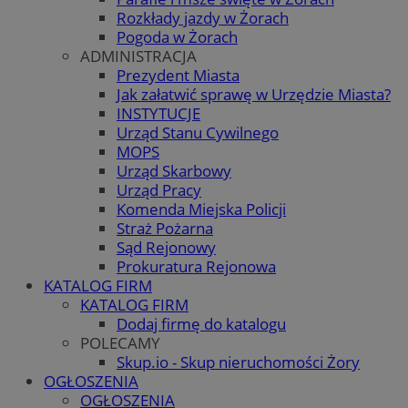
Rozkłady jazdy w Żorach
Pogoda w Żorach
ADMINISTRACJA
Prezydent Miasta
Jak załatwić sprawę w Urzędzie Miasta?
INSTYTUCJE
Urząd Stanu Cywilnego
MOPS
Urząd Skarbowy
Urząd Pracy
Komenda Miejska Policji
Straż Pożarna
Sąd Rejonowy
Prokuratura Rejonowa
KATALOG FIRM
KATALOG FIRM
Dodaj firmę do katalogu
POLECAMY
Skup.io - Skup nieruchomości Żory
OGŁOSZENIA
OGŁOSZENIA