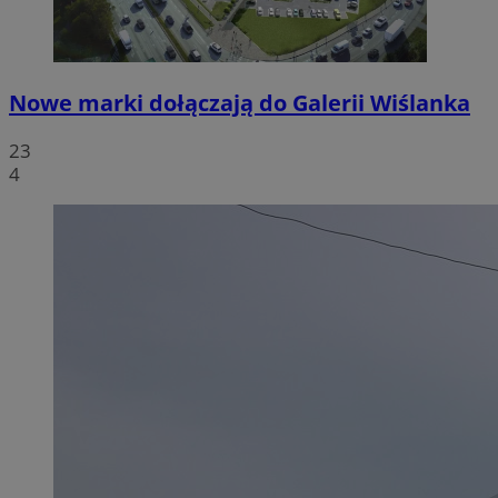
Nowe marki dołączają do Galerii Wiślanka
23
4