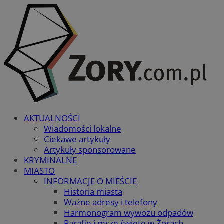
AKTUALNOŚCI
Wiadomości lokalne
Ciekawe artykuły
Artykuły sponsorowane
KRYMINALNE
MIASTO
INFORMACJE O MIEŚCIE
Historia miasta
Ważne adresy i telefony
Harmonogram wywozu odpadów
Parafie i msze święte w Żorach