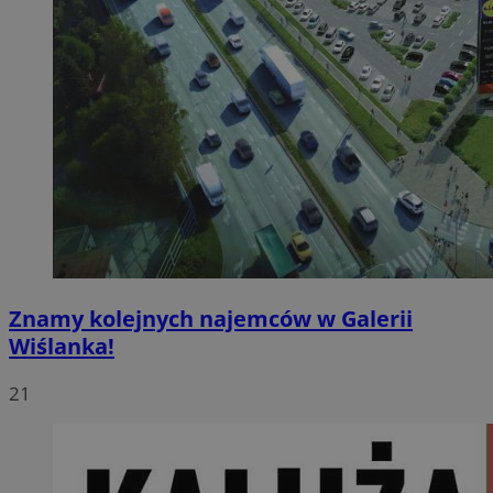
Znamy kolejnych najemców w Galerii
Wiślanka!
21