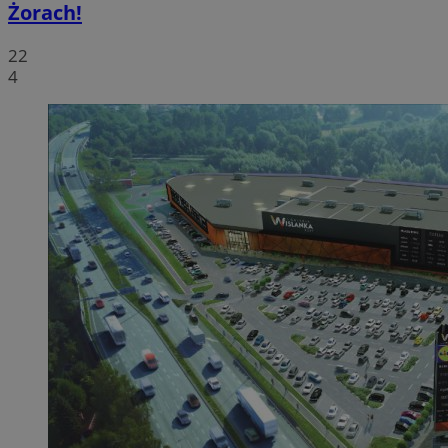
Żorach!
22
4