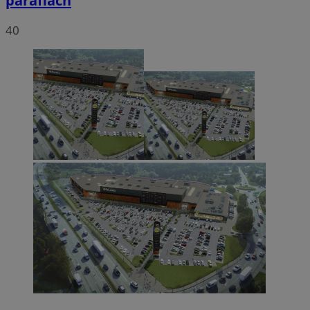
parafiach
40