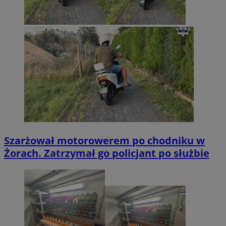
Szarżował motorowerem po chodniku w
Żorach. Zatrzymał go policjant po służbie