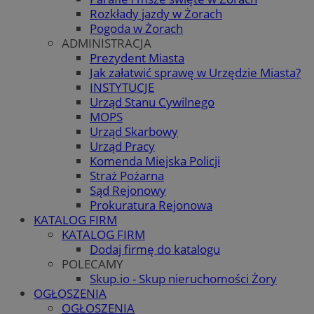
Rozkłady jazdy w Żorach
Pogoda w Żorach
ADMINISTRACJA
Prezydent Miasta
Jak załatwić sprawę w Urzędzie Miasta?
INSTYTUCJE
Urząd Stanu Cywilnego
MOPS
Urząd Skarbowy
Urząd Pracy
Komenda Miejska Policji
Straż Pożarna
Sąd Rejonowy
Prokuratura Rejonowa
KATALOG FIRM
KATALOG FIRM
Dodaj firmę do katalogu
POLECAMY
Skup.io - Skup nieruchomości Żory
OGŁOSZENIA
OGŁOSZENIA