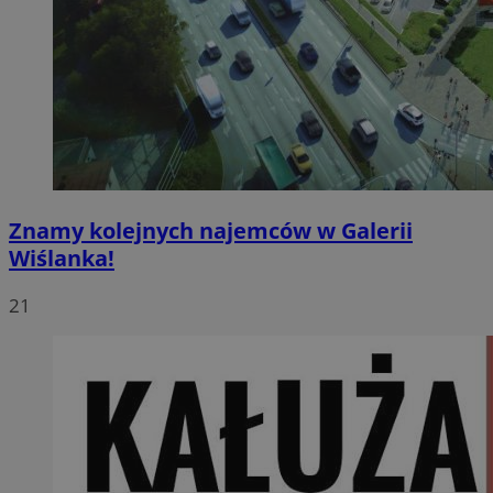
Znamy kolejnych najemców w Galerii
Wiślanka!
21