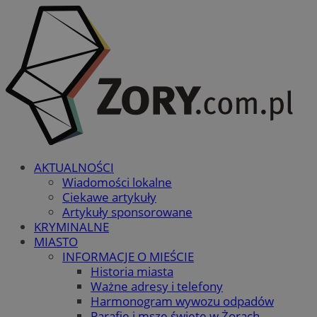
AKTUALNOŚCI
Wiadomości lokalne
Ciekawe artykuły
Artykuły sponsorowane
KRYMINALNE
MIASTO
INFORMACJE O MIEŚCIE
Historia miasta
Ważne adresy i telefony
Harmonogram wywozu odpadów
Parafie i msze święte w Żorach