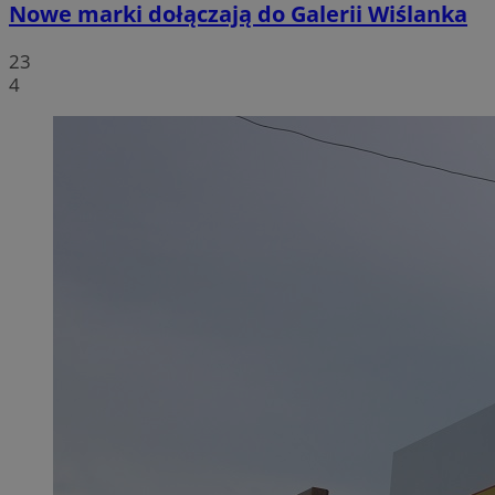
Nowe marki dołączają do Galerii Wiślanka
23
4