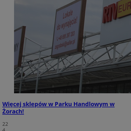
Więcej sklepów w Parku Handlowym w
Żorach!
22
4