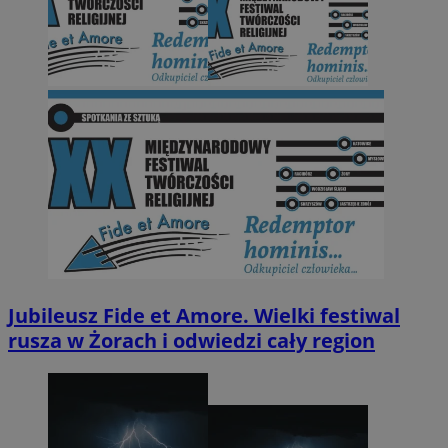
Jubileusz Fide et Amore. Wielki festiwal
rusza w Żorach i odwiedzi cały region