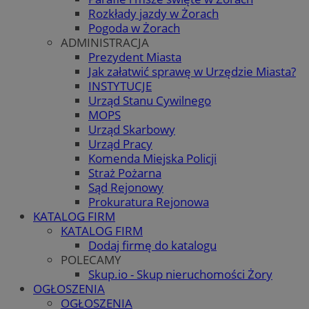
Rozkłady jazdy w Żorach
Pogoda w Żorach
ADMINISTRACJA
Prezydent Miasta
Jak załatwić sprawę w Urzędzie Miasta?
INSTYTUCJE
Urząd Stanu Cywilnego
MOPS
Urząd Skarbowy
Urząd Pracy
Komenda Miejska Policji
Straż Pożarna
Sąd Rejonowy
Prokuratura Rejonowa
KATALOG FIRM
KATALOG FIRM
Dodaj firmę do katalogu
POLECAMY
Skup.io - Skup nieruchomości Żory
OGŁOSZENIA
OGŁOSZENIA