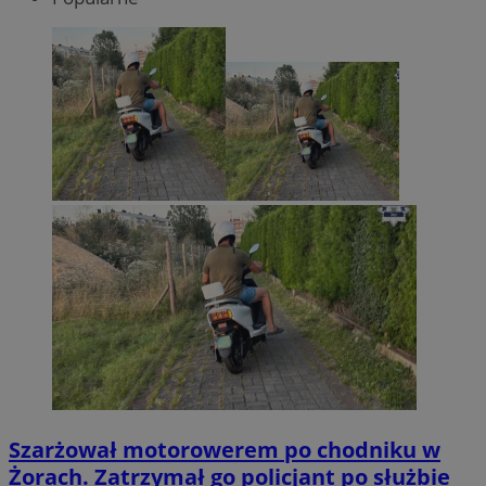
Szarżował motorowerem po chodniku w
Żorach. Zatrzymał go policjant po służbie