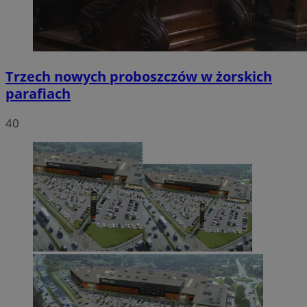
Trzech nowych proboszczów w żorskich
parafiach
40