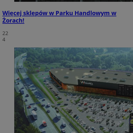
Więcej sklepów w Parku Handlowym w
Żorach!
22
4