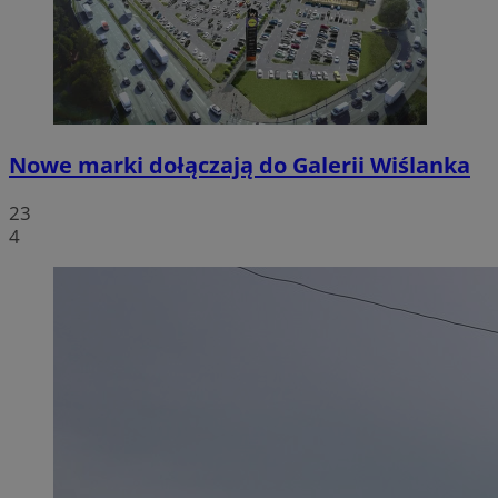
Nowe marki dołączają do Galerii Wiślanka
23
4