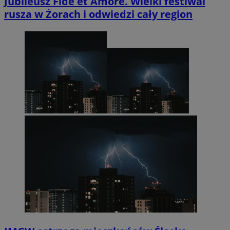
Jubileusz Fide et Amore. Wielki festiwal
rusza w Żorach i odwiedzi cały region