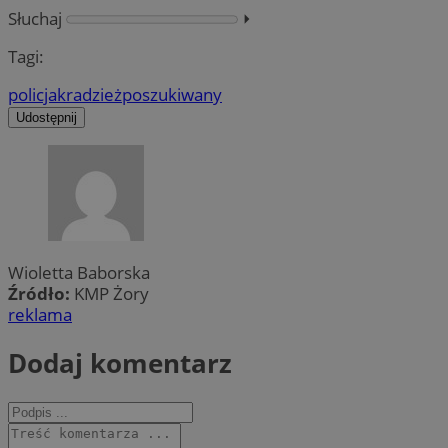
Słuchaj
⏵︎
Tagi:
policja
kradzież
poszukiwany
Udostępnij
Wioletta Baborska
Źródło:
KMP Żory
reklama
Dodaj komentarz