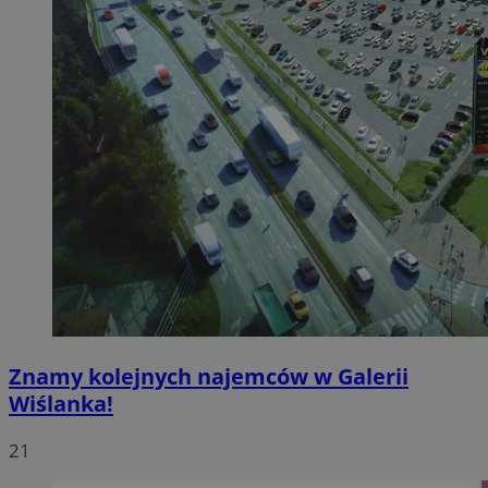
Znamy kolejnych najemców w Galerii
Wiślanka!
21