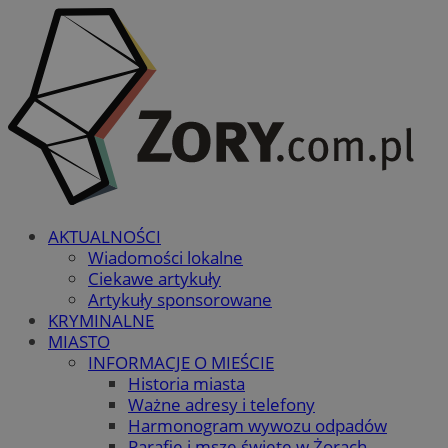
AKTUALNOŚCI
Wiadomości lokalne
Ciekawe artykuły
Artykuły sponsorowane
KRYMINALNE
MIASTO
INFORMACJE O MIEŚCIE
Historia miasta
Ważne adresy i telefony
Harmonogram wywozu odpadów
Parafie i msze święte w Żorach