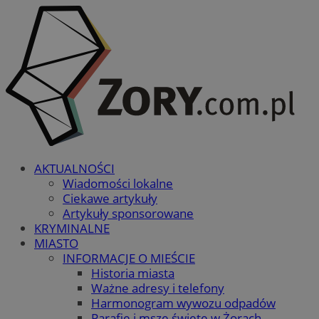
AKTUALNOŚCI
Wiadomości lokalne
Ciekawe artykuły
Artykuły sponsorowane
KRYMINALNE
MIASTO
INFORMACJE O MIEŚCIE
Historia miasta
Ważne adresy i telefony
Harmonogram wywozu odpadów
Parafie i msze święte w Żorach