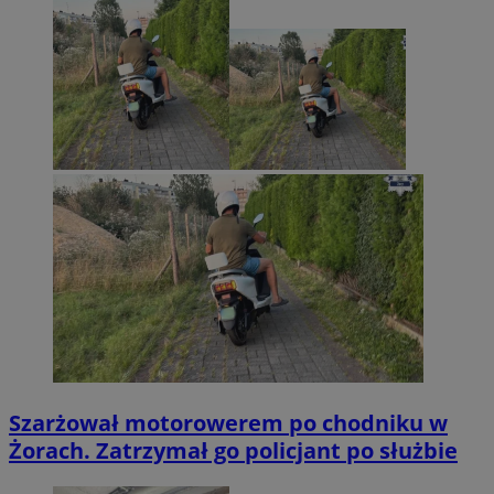
Szarżował motorowerem po chodniku w
Żorach. Zatrzymał go policjant po służbie