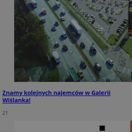
Znamy kolejnych najemców w Galerii
Wiślanka!
21