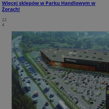
Więcej sklepów w Parku Handlowym w
Żorach!
22
4