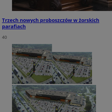
Trzech nowych proboszczów w żorskich
parafiach
40