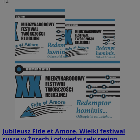
12
Jubileusz Fide et Amore. Wielki festiwal
rusza w Żorach i odwiedzi cały region