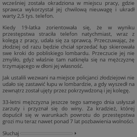
wcześniej została okradziona w miejscu pracy, gdzie
sprawca wykorzystał jej chwilową nieuwagę i ukradł
warty 2,5 tys. telefon.
Kiedy 19-latka zorientowała się, że w wyniku
przestępstwa straciła telefon natychmiast, wraz z
kolegą z pracy, udała się za sprawcą. Przeczuwając, że
złodziej od razu będzie chciał sprzedać łup skierowała
swe kroki do pobliskiego lombardu. Przeczucie jej nie
zmyliło, gdyż właśnie tam natknęła się na mężczyznę
trzymającego w dłoni jej własność.
Jak ustalili wezwani na miejsce policjanci złodziejowi nie
udało się zastawić łupu w lombardzie, a gdy wyszedł na
zewnątrz został ujęty przez pokrzywdzoną i jej kolegę.
33-letni mężczyzna jeszcze tego samego dnia usłyszał
zarzuty i przyznał się do winy. Za kradzież, której
dopuścił się w warunkach powrotu do przestępstwa
grozi mu teraz nawet ponad 7 lat pozbawienia wolności.
Słuchaj
⏵︎