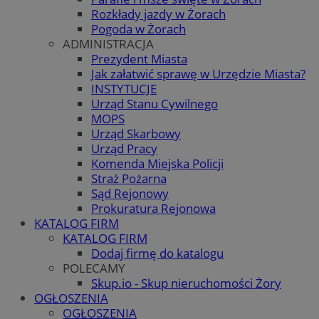
Rozkłady jazdy w Żorach
Pogoda w Żorach
ADMINISTRACJA
Prezydent Miasta
Jak załatwić sprawę w Urzędzie Miasta?
INSTYTUCJE
Urząd Stanu Cywilnego
MOPS
Urząd Skarbowy
Urząd Pracy
Komenda Miejska Policji
Straż Pożarna
Sąd Rejonowy
Prokuratura Rejonowa
KATALOG FIRM
KATALOG FIRM
Dodaj firmę do katalogu
POLECAMY
Skup.io - Skup nieruchomości Żory
OGŁOSZENIA
OGŁOSZENIA