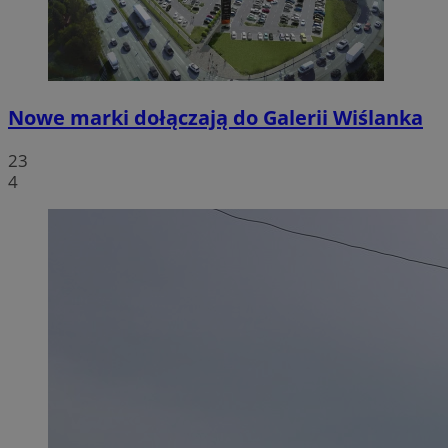
Nowe marki dołączają do Galerii Wiślanka
23
4