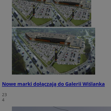
Nowe marki dołączają do Galerii Wiślanka
23
4