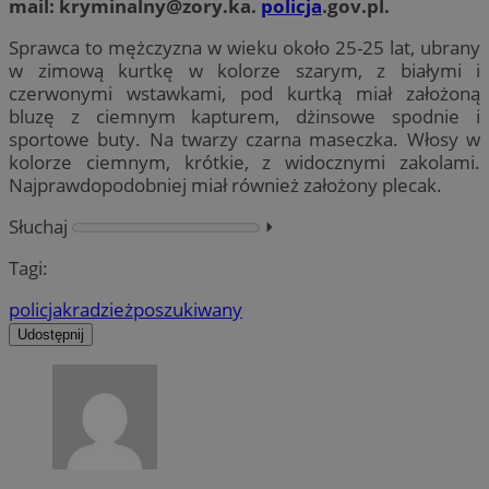
mail:
kryminalny@zory.ka
.
policja
.gov.pl.
Sprawca to mężczyzna w wieku około 25-25 lat, ubrany
w zimową kurtkę w kolorze szarym, z białymi i
czerwonymi wstawkami, pod kurtką miał założoną
bluzę z ciemnym kapturem, dżinsowe spodnie i
sportowe buty. Na twarzy czarna maseczka. Włosy w
kolorze ciemnym, krótkie, z widocznymi zakolami.
Najprawdopodobniej miał również założony plecak.
Słuchaj
⏵︎
Tagi:
policja
kradzież
poszukiwany
Udostępnij