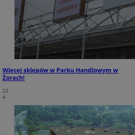
Więcej sklepów w Parku Handlowym w
Żorach!
22
4