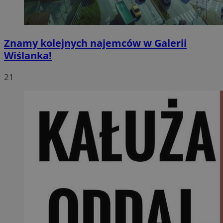
Znamy kolejnych najemców w Galerii
Wiślanka!
21