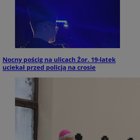
Nocny pościg na ulicach Żor. 19-latek
uciekał przed policją na crosie