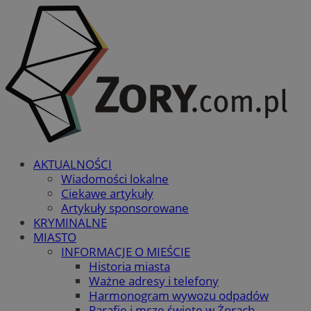
AKTUALNOŚCI
Wiadomości lokalne
Ciekawe artykuły
Artykuły sponsorowane
KRYMINALNE
MIASTO
INFORMACJE O MIEŚCIE
Historia miasta
Ważne adresy i telefony
Harmonogram wywozu odpadów
Parafie i msze święte w Żorach