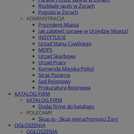
Rozkłady jazdy w Żorach
Pogoda w Żorach
ADMINISTRACJA
Prezydent Miasta
Jak załatwić sprawę w Urzędzie Miasta?
INSTYTUCJE
Urząd Stanu Cywilnego
MOPS
Urząd Skarbowy
Urząd Pracy
Komenda Miejska Policji
Straż Pożarna
Sąd Rejonowy
Prokuratura Rejonowa
KATALOG FIRM
KATALOG FIRM
Dodaj firmę do katalogu
POLECAMY
Skup.io - Skup nieruchomości Żory
OGŁOSZENIA
OGŁOSZENIA