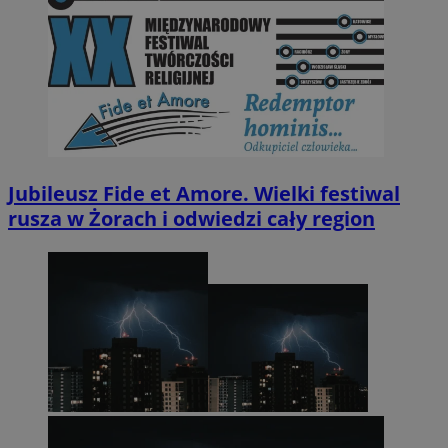
Jubileusz Fide et Amore. Wielki festiwal
rusza w Żorach i odwiedzi cały region