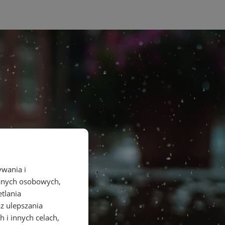
ywania i
danych osobowych,
etlania
az ulepszania
 i innych celach,