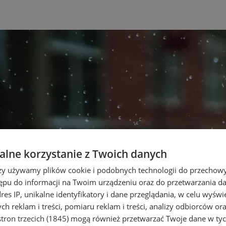
lne korzystanie z Twoich danych
rzy używamy plików cookie i podobnych technologii do przechow
ępu do informacji na Twoim urządzeniu oraz do przetwarzania 
dres IP, unikalne identyfikatory i dane przeglądania, w celu wyświ
h reklam i treści, pomiaru reklam i treści, analizy odbiorców or
tron trzecich (1845)
mogą również przetwarzać Twoje dane w tych