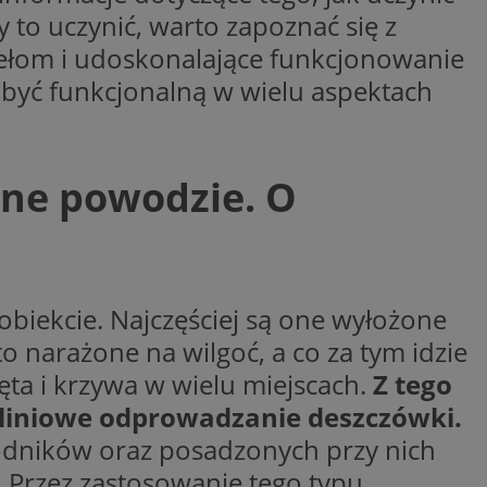
y to uczynić, warto zapoznać się z
entyfikator sesji.
zełom i udoskonalające funkcjonowanie
entyfikator sesji.
 być funkcjonalną w wielu aspektach
entyfikator sesji.
niania ludzi i
trony internetowej,
e ważnych raportów
ryny internetowej.
dne powodzie. O
 identyfikatora
erów obsługuje
ekście
lu optymalizacji
biekcie. Najczęściej są one wyłożone
 do przechowywania
o narażone na wilgoć, a co za tym idzie
niu do usług
e, czy użytkownik
ęta i krzywa w wielu miejscach.
Z tego
enia lub reklamy.
 liniowe odprowadzanie deszczówki.
nformacje o zgodzie
ncjach dotyczących
ia z witryny.
hodników oraz posadzonych przy nich
olityki prywatności
ich przestrzeganie
i. Przez zastosowanie tego typu
temu użytkownik nie