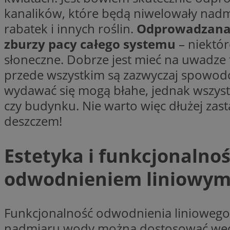
kanalików, które będą niwelowały nadm
rabatek i innych roślin.
Odprowadzana w
li_gc
zburzy pacy całego systemu
– niektór
słoneczne. Dobrze jest mieć na uwadze 
CookieScriptConse
przede wszystkim są zazwyczaj spowod
wydawać się mogą błahe, jednak wszyst
czy budynku. Nie warto więc dłużej zasta
deszczem!
Nazwa
Nazwa
Nazwa
Estetyka i funkcjonalno
gid_CAESEEbgrCsX
_ga_L2744325BY
__mguid_
tt_viewer
odwodnieniem liniowy
_ga
DSID
Funkcjonalność odwodnienia liniowego t
ADKUID
nadmiaru wody można dostosować wedle