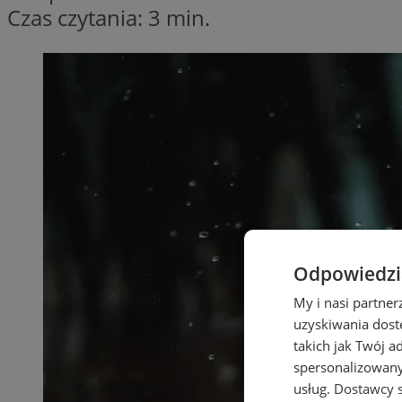
Czas czytania: 3 min.
Odpowiedzia
My i nasi partne
uzyskiwania dost
takich jak Twój a
spersonalizowanyc
usług.
Dostawcy s