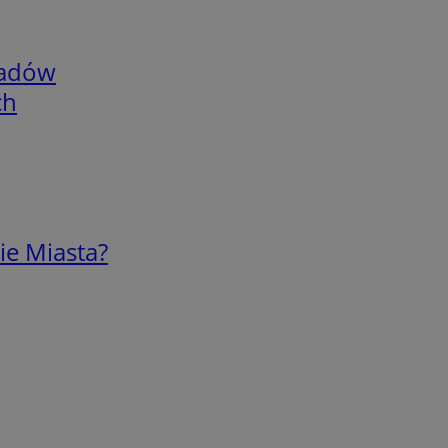
adów
ch
ie Miasta?