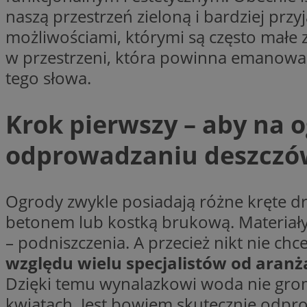
naszą przestrzeń zieloną i bardziej przy
SessID
możliwościami, którymi są często małe
QeSessID
w przestrzeni, która powinna emanować
MvSessID
__cf_bm
tego słowa.
Krok pierwszy – aby na 
suid
odprowadzaniu deszczó
INGRESSCOOKIE
Ogrody zwykle posiadają różne kręte dr
euds
betonem lub kostką brukową. Materiały t
– podniszczenia. A przecież nikt nie ch
względu wielu specjalistów od aranż
VISITOR_PRIVACY_
Dzięki temu wynalazkowi woda nie grom
kwiatach. Jest bowiem skutecznie odprow