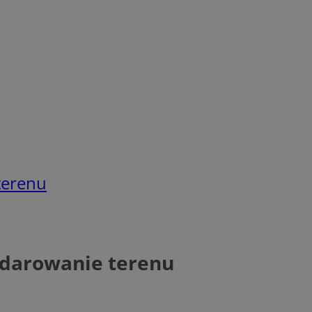
terenu
odarowanie terenu