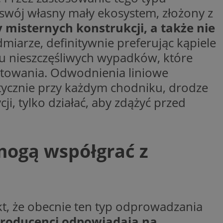
woich preferencji,
swój własny mały ekosystem, złożony z
 z regulacjami
misternych konstrukcji, a także nie
y gościa na
iarze, definitywnie preferując kąpiele
nych celów
lu nieszczęśliwych wypadków, które
rzez usługę Cookie-
towania. Odwodnienia liniowe
preferencji
 na pliki cookie.
tycznie przy każdym chodniku, drodze
ookie Cookie-
ji, tylko działać, aby zdążyć przed
 mogą współgrać z
lytics do
ookie jest używany
iewer”, aby pomóc
acznej identyfikacji
e widzisz w naszych
dostępu do strony
Analytics - co
ej, aby śledzić
anej usługi
e użytkowników i
rozróżniania
 konkretnej
. Pomaga w
e losowo
zyfrowany /
ta. Jest on
kt, że obecnie ten typ odprowadzania
izowanych
nie i służy do
eń użytkowników i
 sesji i kampanii
ry identyfikuje
roducenci odpowiadają na
iu korzystania z