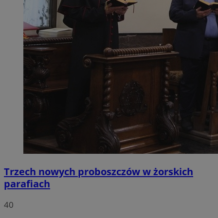
Trzech nowych proboszczów w żorskich
parafiach
40