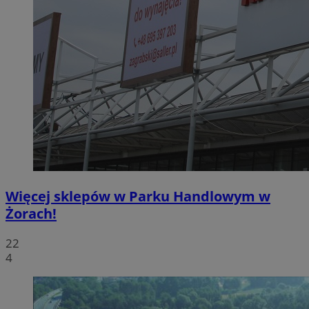
Więcej sklepów w Parku Handlowym w
Żorach!
22
4