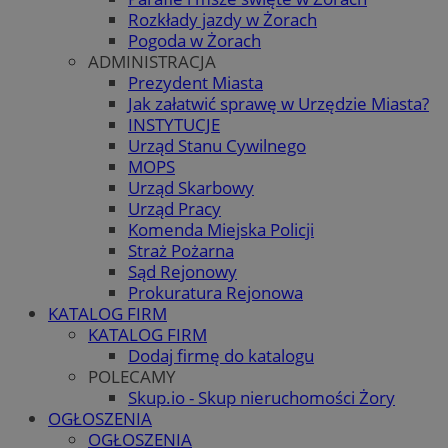
Rozkłady jazdy w Żorach
Pogoda w Żorach
ADMINISTRACJA
Prezydent Miasta
Jak załatwić sprawę w Urzędzie Miasta?
INSTYTUCJE
Urząd Stanu Cywilnego
MOPS
Urząd Skarbowy
Urząd Pracy
Komenda Miejska Policji
Straż Pożarna
Sąd Rejonowy
Prokuratura Rejonowa
KATALOG FIRM
KATALOG FIRM
Dodaj firmę do katalogu
POLECAMY
Skup.io - Skup nieruchomości Żory
OGŁOSZENIA
OGŁOSZENIA