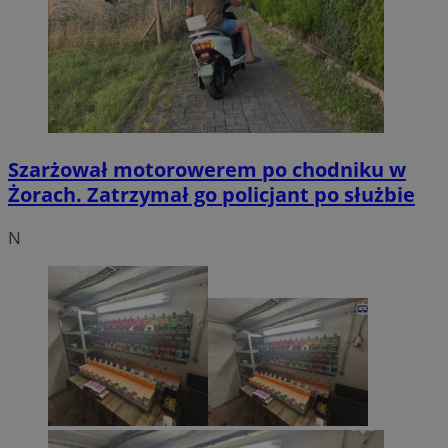
Szarżował motorowerem po chodniku w
Żorach. Zatrzymał go policjant po służbie
N