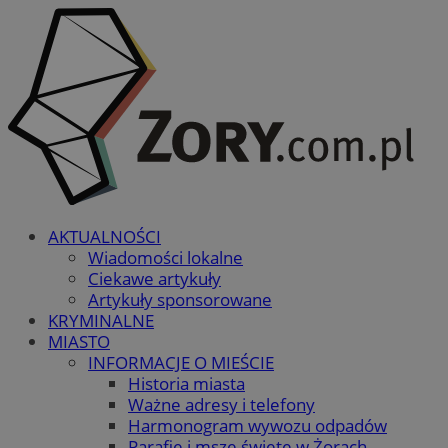
AKTUALNOŚCI
Wiadomości lokalne
Ciekawe artykuły
Artykuły sponsorowane
KRYMINALNE
MIASTO
INFORMACJE O MIEŚCIE
Historia miasta
Ważne adresy i telefony
Harmonogram wywozu odpadów
Parafie i msze święte w Żorach