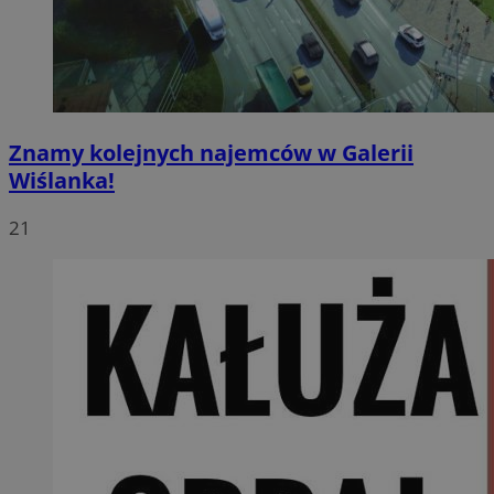
Znamy kolejnych najemców w Galerii
Wiślanka!
21