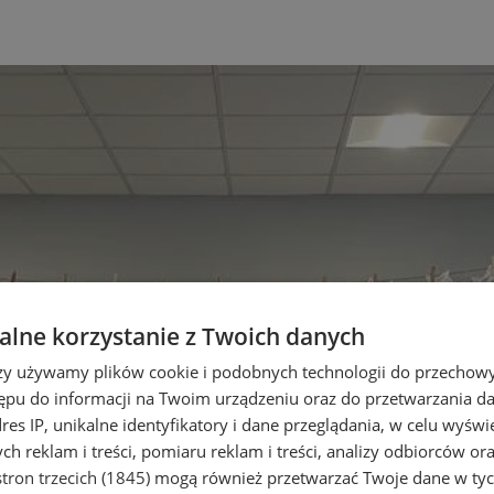
lne korzystanie z Twoich danych
rzy używamy plików cookie i podobnych technologii do przechow
ępu do informacji na Twoim urządzeniu oraz do przetwarzania 
dres IP, unikalne identyfikatory i dane przeglądania, w celu wyświ
h reklam i treści, pomiaru reklam i treści, analizy odbiorców or
tron trzecich (1845)
mogą również przetwarzać Twoje dane w tych