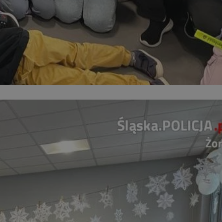
entyfikator sesji.
entyfikator sesji.
entyfikator sesji.
niania ludzi i
trony internetowej,
e ważnych raportów
ryny internetowej.
 identyfikatora
erów obsługuje
ekście
lu optymalizacji
 do przechowywania
niu do usług
e, czy użytkownik
enia lub reklamy.
nformacje o zgodzie
ncjach dotyczących
ia z witryny.
olityki prywatności
ich przestrzeganie
temu użytkownik nie