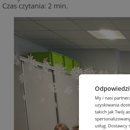
Czas czytania: 2 min.
Odpowiedzia
My i nasi partne
uzyskiwania dost
takich jak Twój a
spersonalizowanyc
usług.
Dostawcy s