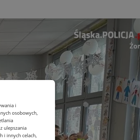
ywania i
danych osobowych,
etlania
az ulepszania
 i innych celach,