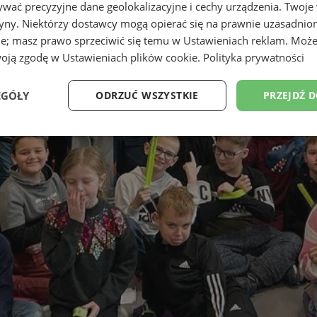
wać precyzyjne dane geolokalizacyjne i cechy urządzenia. Twoje
tryny. Niektórzy dostawcy mogą opierać się na prawnie uzasadnio
ie; masz prawo sprzeciwić się temu w
Ustawieniach reklam
. Może
woją zgodę w
Ustawieniach plików cookie
.
Polityka prywatności
EGÓŁY
ODRZUĆ WSZYSTKIE
PRZEJDŹ 
Wydajność
Targetowanie
Funkcjonalność
Ni
ezbędne
Wydajność
Targetowanie
Funkcjonalność
Niesklasyfikow
ie umożliwiają korzystanie z podstawowych funkcji strony internetowej, takich jak log
Bez niezbędnych plików cookie nie można prawidłowo korzystać ze strony internetowe
Okres
Provider
/
Domena
Opis
przechowywania