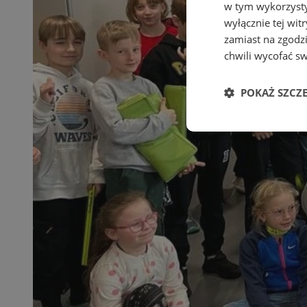
w tym wykorzysty
wyłącznie tej wi
zamiast na zgodz
chwili wycofać s
POKAŻ SZCZ
Niezbędne
Ni
Niezbędne pliki cook
zarządzanie kontem. 
Nazwa