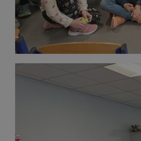
SessID
QeSessID
MvSessID
__cf_bm
suid
INGRESSCOOKIE
euds
VISITOR_PRIVACY_