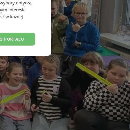
 wybory dotyczą
nym interesie
sz w każdej
DO PORTALU
esklasyfikowane
ane
owanie użytkownika i
j.