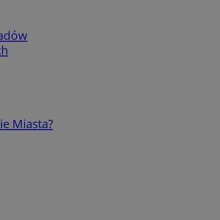
adów
ch
ie Miasta?