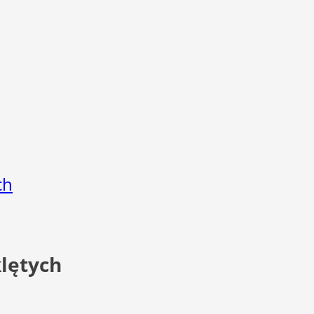
ch
lętych