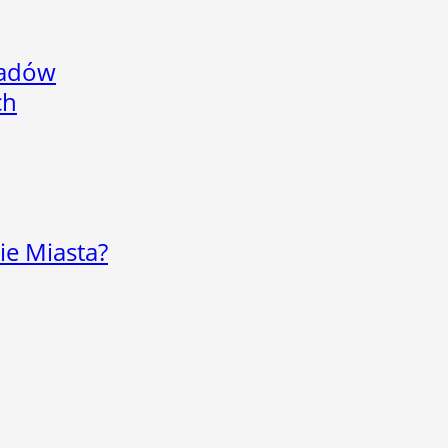
adów
ch
ie Miasta?