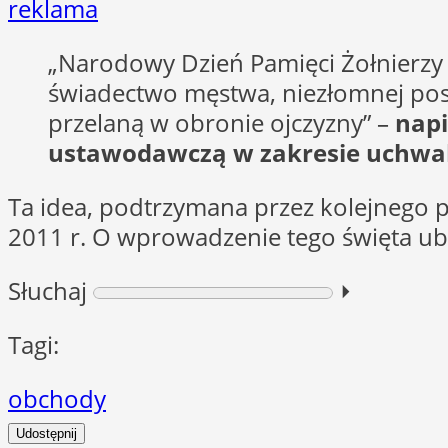
reklama
„Narodowy Dzień Pamięci Żołnierzy 
świadectwo męstwa, niezłomnej post
przelaną w obronie ojczyzny” –
napi
ustawodawczą w zakresie uchwal
Ta idea, podtrzymana przez kolejnego 
2011 r. O wprowadzenie tego święta ubi
Słuchaj
⏵︎
Tagi:
obchody
Udostępnij