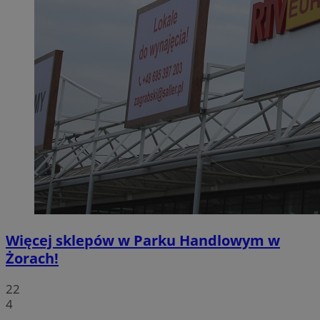
Więcej sklepów w Parku Handlowym w
Żorach!
22
4