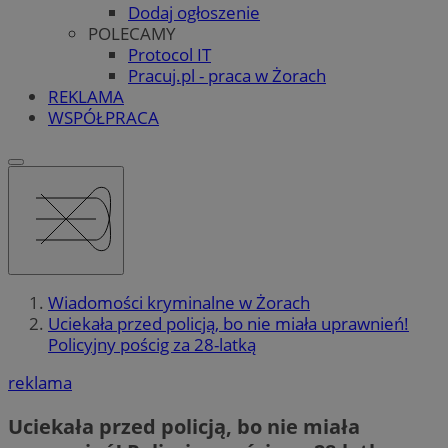
Dodaj ogłoszenie
POLECAMY
Protocol IT
Pracuj.pl - praca w Żorach
REKLAMA
WSPÓŁPRACA
Wiadomości kryminalne w Żorach
Uciekała przed policją, bo nie miała uprawnień!
Policyjny pościg za 28-latką
reklama
Uciekała przed policją, bo nie miała