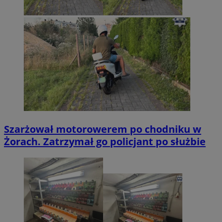
Szarżował motorowerem po chodniku w
Żorach. Zatrzymał go policjant po służbie