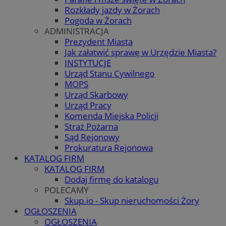
Rozkłady jazdy w Żorach
Pogoda w Żorach
ADMINISTRACJA
Prezydent Miasta
Jak załatwić sprawę w Urzędzie Miasta?
INSTYTUCJE
Urząd Stanu Cywilnego
MOPS
Urząd Skarbowy
Urząd Pracy
Komenda Miejska Policji
Straż Pożarna
Sąd Rejonowy
Prokuratura Rejonowa
KATALOG FIRM
KATALOG FIRM
Dodaj firmę do katalogu
POLECAMY
Skup.io - Skup nieruchomości Żory
OGŁOSZENIA
OGŁOSZENIA