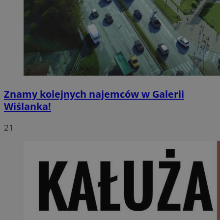
Znamy kolejnych najemców w Galerii
Wiślanka!
21