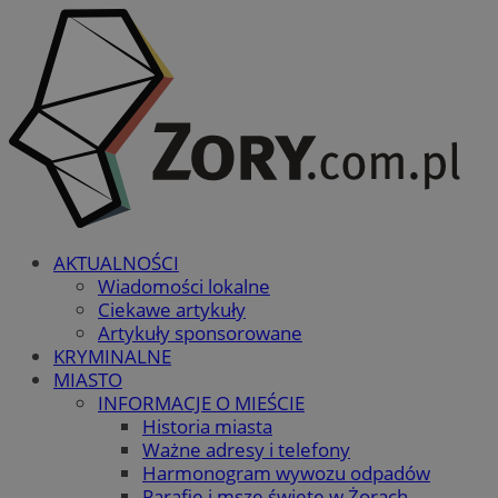
AKTUALNOŚCI
Wiadomości lokalne
Ciekawe artykuły
Artykuły sponsorowane
KRYMINALNE
MIASTO
INFORMACJE O MIEŚCIE
Historia miasta
Ważne adresy i telefony
Harmonogram wywozu odpadów
Parafie i msze święte w Żorach