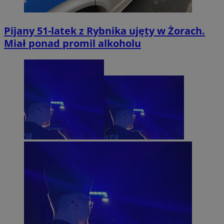
Pijany 51-latek z Rybnika ujęty w Żorach.
Miał ponad promil alkoholu