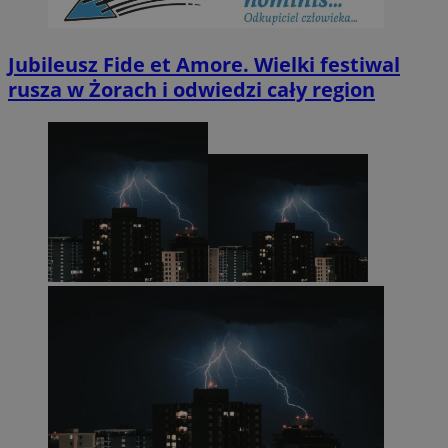
Jubileusz Fide et Amore. Wielki festiwal
rusza w Żorach i odwiedzi cały region