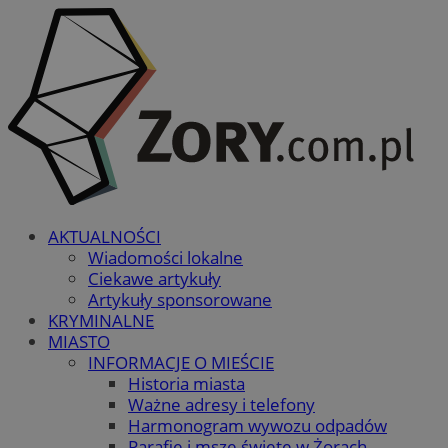
AKTUALNOŚCI
Wiadomości lokalne
Ciekawe artykuły
Artykuły sponsorowane
KRYMINALNE
MIASTO
INFORMACJE O MIEŚCIE
Historia miasta
Ważne adresy i telefony
Harmonogram wywozu odpadów
Parafie i msze święte w Żorach