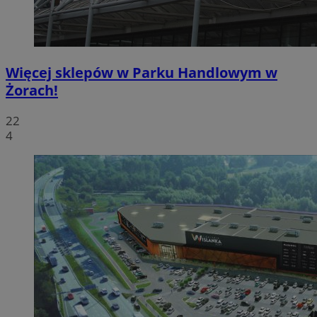
Więcej sklepów w Parku Handlowym w
Żorach!
22
4