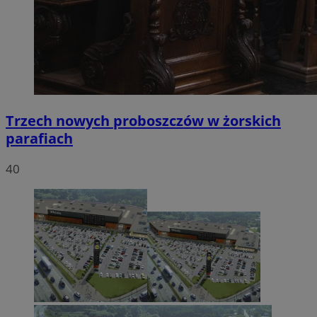
Trzech nowych proboszczów w żorskich
parafiach
40