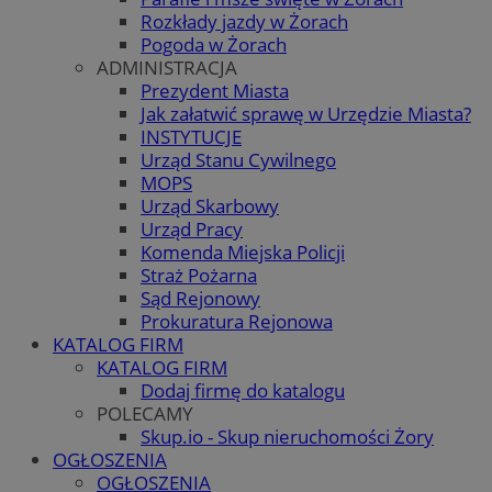
Rozkłady jazdy w Żorach
Pogoda w Żorach
ADMINISTRACJA
Prezydent Miasta
Jak załatwić sprawę w Urzędzie Miasta?
INSTYTUCJE
Urząd Stanu Cywilnego
MOPS
Urząd Skarbowy
Urząd Pracy
Komenda Miejska Policji
Straż Pożarna
Sąd Rejonowy
Prokuratura Rejonowa
KATALOG FIRM
KATALOG FIRM
Dodaj firmę do katalogu
POLECAMY
Skup.io - Skup nieruchomości Żory
OGŁOSZENIA
OGŁOSZENIA