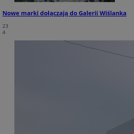
Nowe marki dołączają do Galerii Wiślanka
23
4