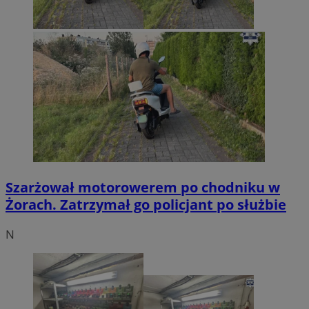
Szarżował motorowerem po chodniku w
Żorach. Zatrzymał go policjant po służbie
N