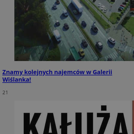
Znamy kolejnych najemców w Galerii
Wiślanka!
21