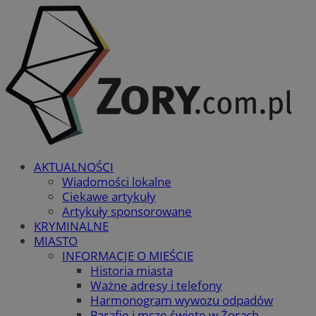
AKTUALNOŚCI
Wiadomości lokalne
Ciekawe artykuły
Artykuły sponsorowane
KRYMINALNE
MIASTO
INFORMACJE O MIEŚCIE
Historia miasta
Ważne adresy i telefony
Harmonogram wywozu odpadów
Parafie i msze święte w Żorach