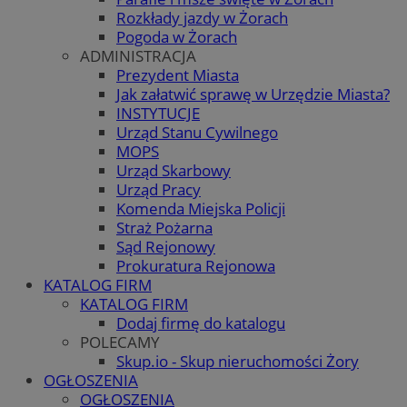
Rozkłady jazdy w Żorach
Pogoda w Żorach
ADMINISTRACJA
Prezydent Miasta
Jak załatwić sprawę w Urzędzie Miasta?
INSTYTUCJE
Urząd Stanu Cywilnego
MOPS
Urząd Skarbowy
Urząd Pracy
Komenda Miejska Policji
Straż Pożarna
Sąd Rejonowy
Prokuratura Rejonowa
KATALOG FIRM
KATALOG FIRM
Dodaj firmę do katalogu
POLECAMY
Skup.io - Skup nieruchomości Żory
OGŁOSZENIA
OGŁOSZENIA