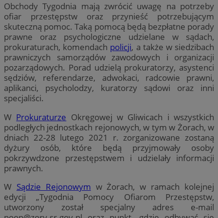
Obchody Tygodnia mają zwrócić uwagę na potrzeby
ofiar przestępstw oraz przynieść potrzebującym
skuteczną pomoc. Taką pomocą będą bezpłatne porady
prawne oraz psychologiczne udzielane w sądach,
prokuraturach, komendach
policji
, a także w siedzibach
prawniczych samorządów zawodowych i organizacji
pozarządowych. Porad udzielą prokuratorzy, asystenci
sędziów, referendarze, adwokaci, radcowie prawni,
aplikanci, psycholodzy, kuratorzy sądowi oraz inni
specjaliści.
W
Prokuraturze
Okręgowej w Gliwicach i wszystkich
podległych jednostkach rejonowych, w tym w Żorach, w
dniach 22-28 lutego 2021 r. zorganizowane zostaną
dyżury osób, które będą przyjmowały osoby
pokrzywdzone przestępstwem i udzielały informacji
prawnych.
W
Sądzie Rejonowym
w Żorach, w ramach kolejnej
edycji „Tygodnia Pomocy Ofiarom Przestępstw,
utworzony został specjalny adres e-mail
poop@zory.sr.gov.pl
oraz punkt, gdzie odbywać się