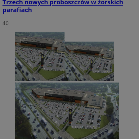
Trzech nowych proboszczów w żorskich
parafiach
40