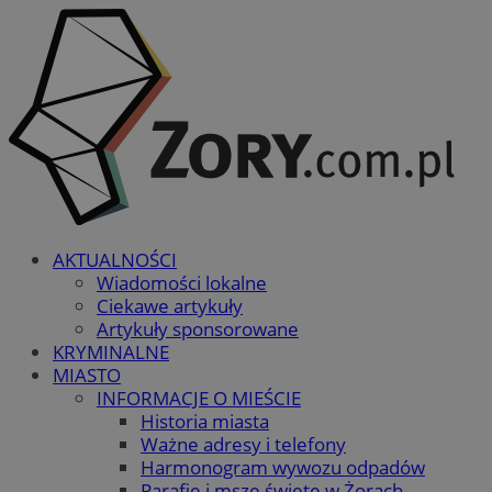
AKTUALNOŚCI
Wiadomości lokalne
Ciekawe artykuły
Artykuły sponsorowane
KRYMINALNE
MIASTO
INFORMACJE O MIEŚCIE
Historia miasta
Ważne adresy i telefony
Harmonogram wywozu odpadów
Parafie i msze święte w Żorach