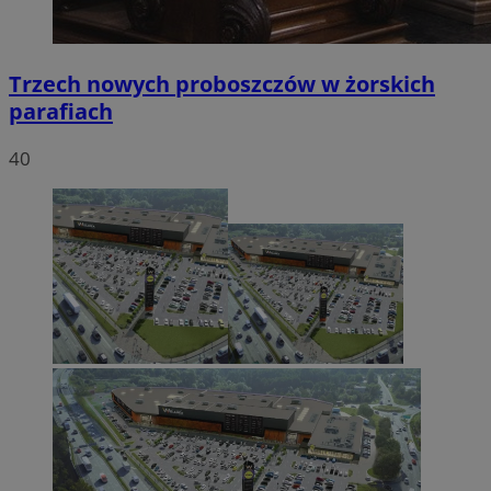
Trzech nowych proboszczów w żorskich
parafiach
40