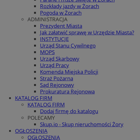
Rozkłady jazdy w Żorach
Pogoda w Żorach
ADMINISTRACJA
Prezydent Miasta
Jak załatwić sprawę w Urzędzie Miasta?
INSTYTUCJE
Urząd Stanu Cywilnego
MOPS
Urząd Skarbowy
Urząd Pracy
Komenda Miejska Policji
Straż Pożarna
Sąd Rejonowy
Prokuratura Rejonowa
KATALOG FIRM
KATALOG FIRM
Dodaj firmę do katalogu
POLECAMY
Skup.io - Skup nieruchomości Żory
OGŁOSZENIA
OGŁOSZENIA