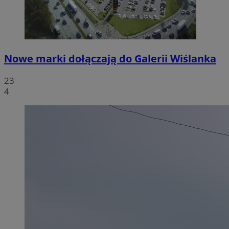
Nowe marki dołączają do Galerii Wiślanka
23
4