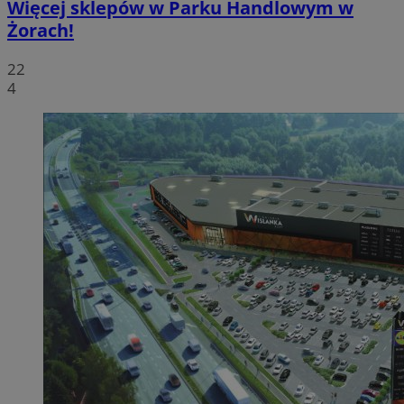
Więcej sklepów w Parku Handlowym w
Żorach!
22
4