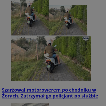
Szarżował motorowerem po chodniku w
Żorach. Zatrzymał go policjant po służbie