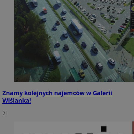
Znamy kolejnych najemców w Galerii
Wiślanka!
21