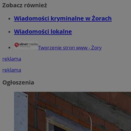
Zobacz również
Wiadomości kryminalne w Żorach
Wiadomości lokalne
Tworzenie stron www - Żory
reklama
reklama
Ogłoszenia