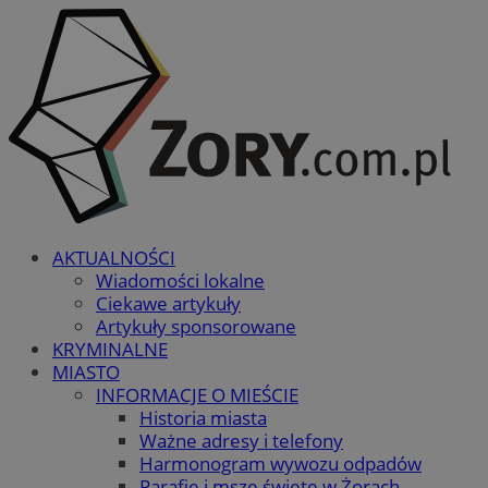
AKTUALNOŚCI
Wiadomości lokalne
Ciekawe artykuły
Artykuły sponsorowane
KRYMINALNE
MIASTO
INFORMACJE O MIEŚCIE
Historia miasta
Ważne adresy i telefony
Harmonogram wywozu odpadów
Parafie i msze święte w Żorach