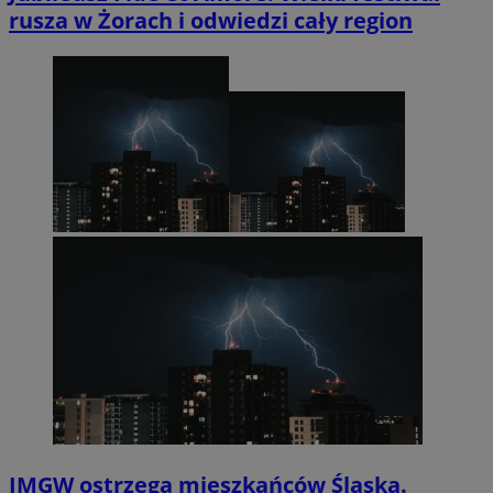
rusza w Żorach i odwiedzi cały region
IMGW ostrzega mieszkańców Śląska.