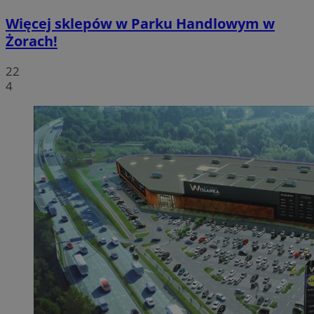
Więcej sklepów w Parku Handlowym w
Żorach!
22
4