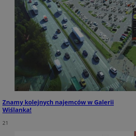
Znamy kolejnych najemców w Galerii
Wiślanka!
21