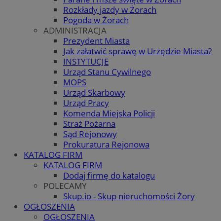
Rozkłady jazdy w Żorach
Pogoda w Żorach
ADMINISTRACJA
Prezydent Miasta
Jak załatwić sprawę w Urzędzie Miasta?
INSTYTUCJE
Urząd Stanu Cywilnego
MOPS
Urząd Skarbowy
Urząd Pracy
Komenda Miejska Policji
Straż Pożarna
Sąd Rejonowy
Prokuratura Rejonowa
KATALOG FIRM
KATALOG FIRM
Dodaj firmę do katalogu
POLECAMY
Skup.io - Skup nieruchomości Żory
OGŁOSZENIA
OGŁOSZENIA