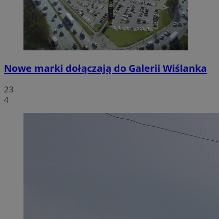
Nowe marki dołączają do Galerii Wiślanka
23
4