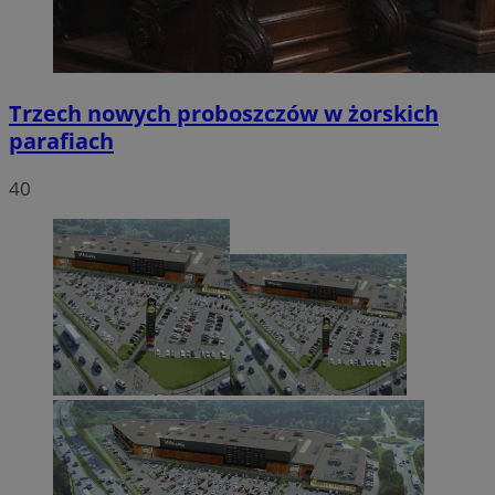
Trzech nowych proboszczów w żorskich
parafiach
40