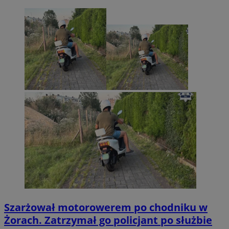
Szarżował motorowerem po chodniku w
Żorach. Zatrzymał go policjant po służbie