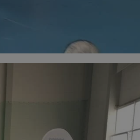
entyfikator sesji.
entyfikator sesji.
entyfikator sesji.
niania ludzi i
trony internetowej,
e ważnych raportów
ryny internetowej.
 identyfikatora
erów obsługuje
ekście
lu optymalizacji
 do przechowywania
niu do usług
e, czy użytkownik
enia lub reklamy.
nformacje o zgodzie
ncjach dotyczących
ia z witryny.
olityki prywatności
ich przestrzeganie
temu użytkownik nie