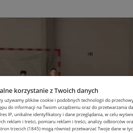
lne korzystanie z Twoich danych
rzy używamy plików cookie i podobnych technologii do przechow
ępu do informacji na Twoim urządzeniu oraz do przetwarzania 
dres IP, unikalne identyfikatory i dane przeglądania, w celu wyświ
h reklam i treści, pomiaru reklam i treści, analizy odbiorców or
tron trzecich (1845)
mogą również przetwarzać Twoje dane w tych