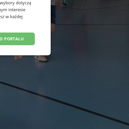
 wybory dotyczą
nym interesie
sz w każdej
DO PORTALU
esklasyfikowane
ane
owanie użytkownika i
j.