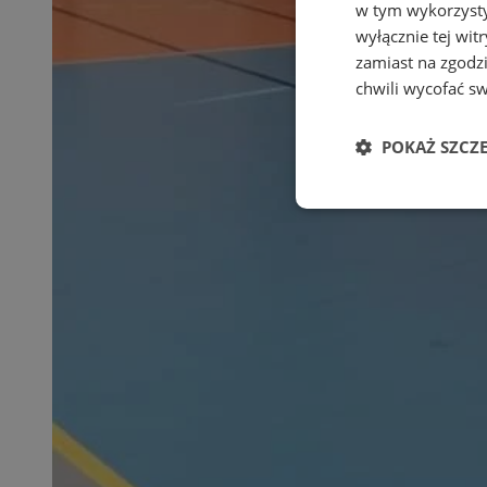
w tym wykorzysty
wyłącznie tej wi
zamiast na zgodz
chwili wycofać s
POKAŻ SZCZ
Niezbędne
Ni
Niezbędne pliki cook
zarządzanie kontem. 
Nazwa