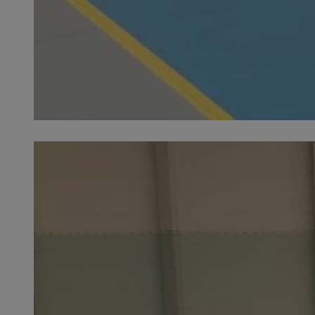
SessID
QeSessID
MvSessID
__cf_bm
suid
INGRESSCOOKIE
euds
VISITOR_PRIVACY_