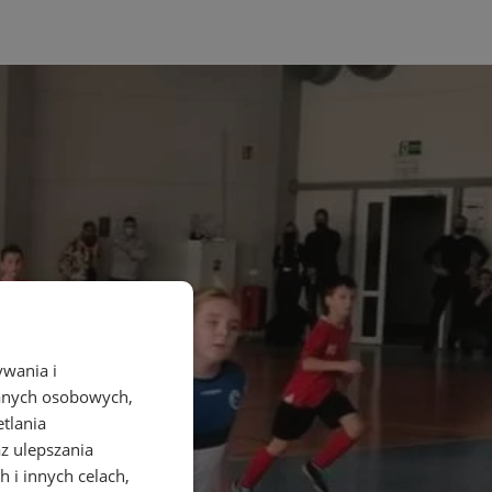
ywania i
danych osobowych,
etlania
az ulepszania
 i innych celach,