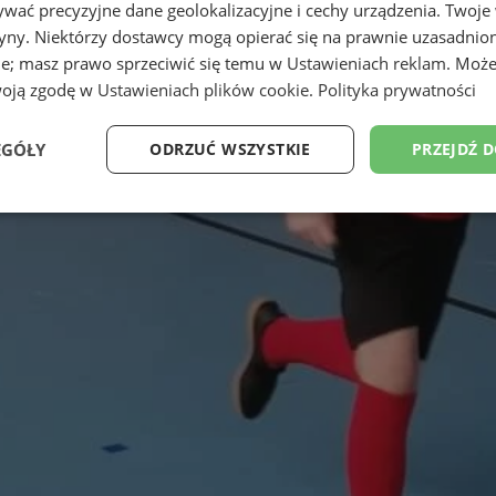
wać precyzyjne dane geolokalizacyjne i cechy urządzenia. Twoje
tryny. Niektórzy dostawcy mogą opierać się na prawnie uzasadnio
ie; masz prawo sprzeciwić się temu w
Ustawieniach reklam
. Może
woją zgodę w
Ustawieniach plików cookie
.
Polityka prywatności
EGÓŁY
ODRZUĆ WSZYSTKIE
PRZEJDŹ 
Wydajność
Targetowanie
Funkcjonalność
Ni
ezbędne
Wydajność
Targetowanie
Funkcjonalność
Niesklasyfikow
ie umożliwiają korzystanie z podstawowych funkcji strony internetowej, takich jak log
Bez niezbędnych plików cookie nie można prawidłowo korzystać ze strony internetowe
Okres
Provider
/
Domena
Opis
przechowywania