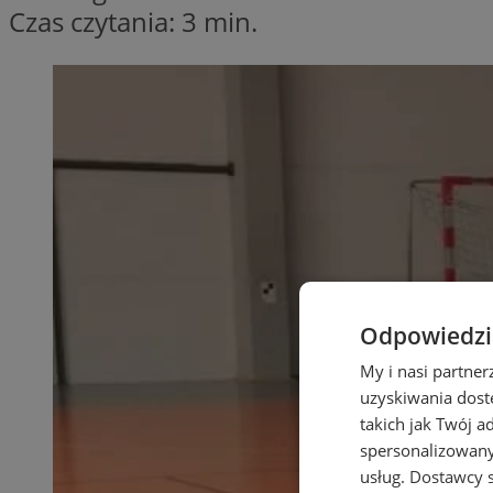
Czas czytania: 3 min.
Odpowiedzia
My i nasi partne
uzyskiwania dost
takich jak Twój a
spersonalizowanyc
usług.
Dostawcy s