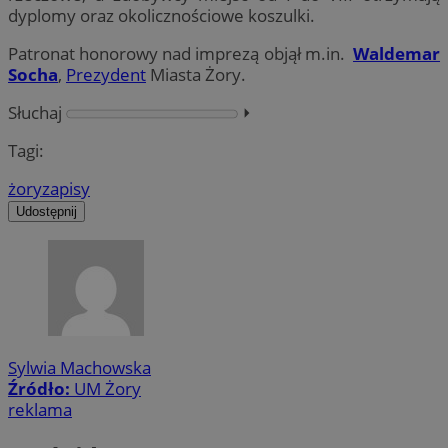
dyplomy oraz okolicznościowe koszulki.
Patronat honorowy nad imprezą objął m.in.
Waldemar
Socha
,
Prezydent
Miasta Żory.
Słuchaj
⏵︎
Tagi:
żory
zapisy
Udostępnij
Sylwia Machowska
Źródło:
UM Żory
reklama