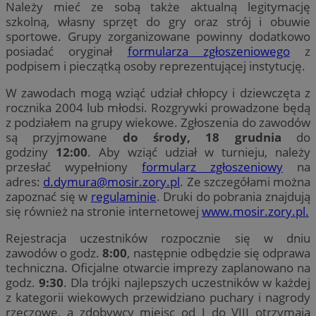
Należy mieć ze sobą także aktualną legitymację
szkolną, własny sprzęt do gry oraz strój i obuwie
sportowe. Grupy zorganizowane powinny dodatkowo
posiadać oryginał
formularza zgłoszeniowego
z
podpisem i pieczątką osoby reprezentującej instytucję.
W zawodach mogą wziąć udział chłopcy i dziewczęta z
rocznika 2004 lub młodsi. Rozgrywki prowadzone będą
z podziałem na grupy wiekowe. Zgłoszenia do zawodów
są przyjmowane
do środy, 18 grudnia
do
godziny
12:00
. Aby wziąć udział w turnieju, należy
przesłać wypełniony
formularz zgłoszeniowy
na
adres:
d.dymura@mosir.zory.pl
. Ze szczegółami można
zapoznać się w
regulaminie
. Druki do pobrania znajdują
się również na stronie internetowej
www.mosir.zory.pl.
Rejestracja uczestników rozpocznie się w dniu
zawodów o godz.
8:00
, następnie odbędzie się odprawa
techniczna. Oficjalne otwarcie imprezy zaplanowano na
godz.
9:30
. Dla trójki najlepszych uczestników w każdej
z kategorii wiekowych przewidziano puchary i nagrody
rzeczowe, a zdobywcy miejsc od I do VIII otrzymają