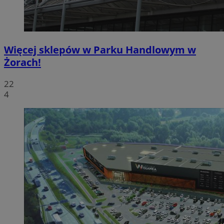
Więcej sklepów w Parku Handlowym w
Żorach!
22
4