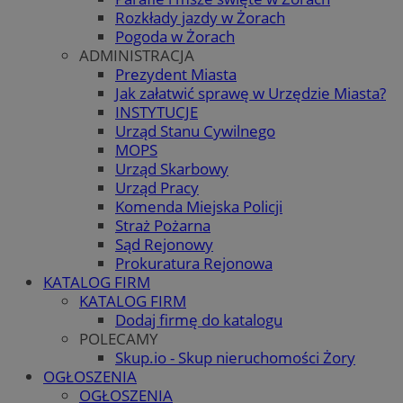
Rozkłady jazdy w Żorach
Pogoda w Żorach
ADMINISTRACJA
Prezydent Miasta
Jak załatwić sprawę w Urzędzie Miasta?
INSTYTUCJE
Urząd Stanu Cywilnego
MOPS
Urząd Skarbowy
Urząd Pracy
Komenda Miejska Policji
Straż Pożarna
Sąd Rejonowy
Prokuratura Rejonowa
KATALOG FIRM
KATALOG FIRM
Dodaj firmę do katalogu
POLECAMY
Skup.io - Skup nieruchomości Żory
OGŁOSZENIA
OGŁOSZENIA