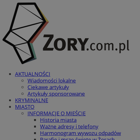
AKTUALNOŚCI
Wiadomości lokalne
Ciekawe artykuły
Artykuły sponsorowane
KRYMINALNE
MIASTO
INFORMACJE O MIEŚCIE
Historia miasta
Ważne adresy i telefony
Harmonogram wywozu odpadów
Parafie i msze święte w Żorach