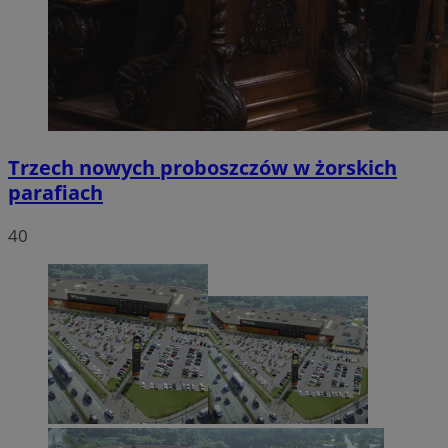
Trzech nowych proboszczów w żorskich
parafiach
40