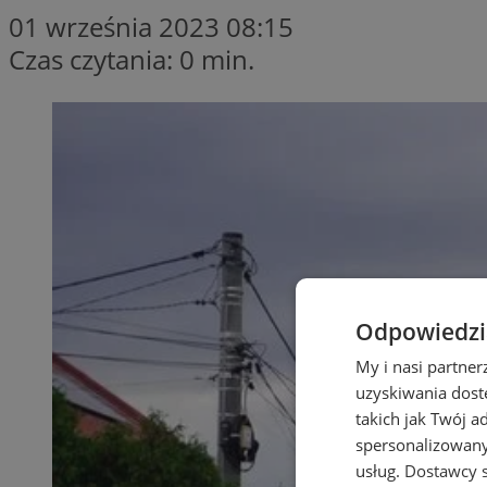
01 września 2023 08:15
Czas czytania: 0 min.
Odpowiedzia
My i nasi partne
uzyskiwania dost
takich jak Twój a
spersonalizowanyc
usług.
Dostawcy s