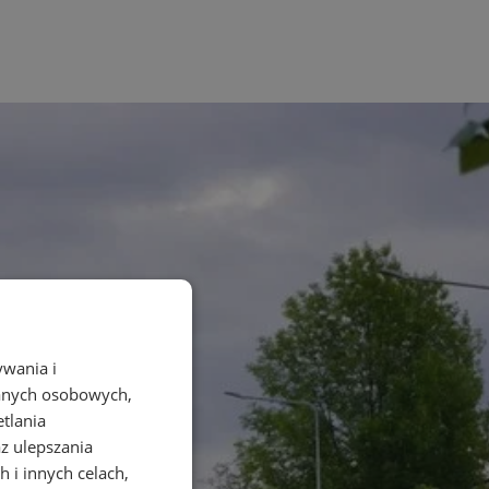
ywania i
danych osobowych,
etlania
az ulepszania
 i innych celach,