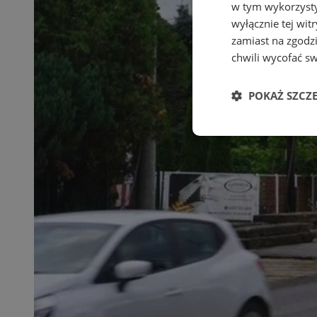
w tym wykorzysty
wyłącznie tej wi
zamiast na zgodz
chwili wycofać s
POKAŻ SZCZ
Niezbędne
Ni
Niezbędne pliki cook
zarządzanie kontem. 
Nazwa