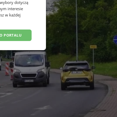
 wybory dotyczą
nym interesie
sz w każdej
DO PORTALU
esklasyfikowane
ane
owanie użytkownika i
j.