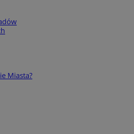
adów
ch
ie Miasta?