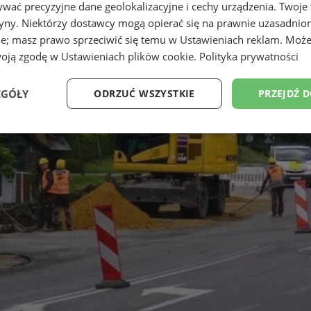
wać precyzyjne dane geolokalizacyjne i cechy urządzenia. Twoje
tryny. Niektórzy dostawcy mogą opierać się na prawnie uzasadnio
ie; masz prawo sprzeciwić się temu w
Ustawieniach reklam
. Może
woją zgodę w
Ustawieniach plików cookie
.
Polityka prywatności
EGÓŁY
ODRZUĆ WSZYSTKIE
PRZEJDŹ 
Wydajność
Targetowanie
Funkcjonalność
Ni
ezbędne
Wydajność
Targetowanie
Funkcjonalność
Niesklasyfikow
ie umożliwiają korzystanie z podstawowych funkcji strony internetowej, takich jak log
Bez niezbędnych plików cookie nie można prawidłowo korzystać ze strony internetowe
Okres
Provider
/
Domena
Opis
przechowywania