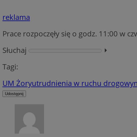
reklama
li_gc
Prace rozpoczęły się o godz. 11:00 w cz
CookieScriptConse
Słuchaj
⏵︎
Tagi:
Nazwa
UM Żory
utrudnienia w ruchu drogowy
Nazwa
Nazwa
gid_CAESEEbgrCsX
_ga_L2744325BY
Udostępnij
__mguid_
tt_viewer
_ga
DSID
ADKUID