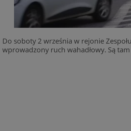
SessID
QeSessID
MvSessID
__cf_bm
Do soboty 2 września w rejonie Zespołu
wprowadzony ruch wahadłowy. Są tam
suid
INGRESSCOOKIE
euds
VISITOR_PRIVACY_