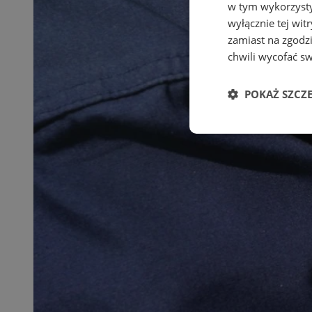
w tym wykorzysty
wyłącznie tej wi
zamiast na zgodz
chwili wycofać s
POKAŻ SZCZ
Niezbędne
Ni
Niezbędne pliki cook
zarządzanie kontem. 
Nazwa