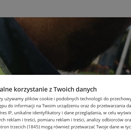
lne korzystanie z Twoich danych
rzy używamy plików cookie i podobnych technologii do przechow
ępu do informacji na Twoim urządzeniu oraz do przetwarzania 
dres IP, unikalne identyfikatory i dane przeglądania, w celu wyświ
h reklam i treści, pomiaru reklam i treści, analizy odbiorców or
tron trzecich (1845)
mogą również przetwarzać Twoje dane w tych