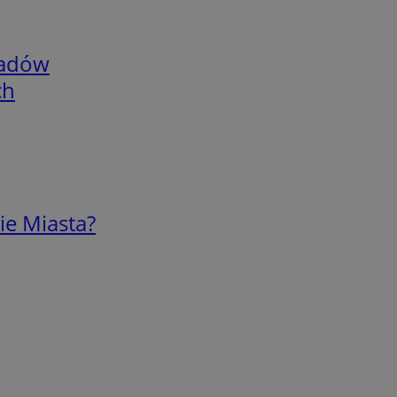
adów
ch
ie Miasta?