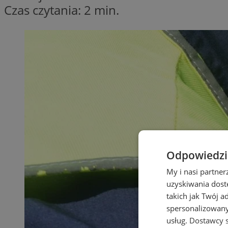
Czas czytania: 2 min.
Odpowiedzia
My i nasi partne
uzyskiwania dost
takich jak Twój a
spersonalizowanyc
usług.
Dostawcy s