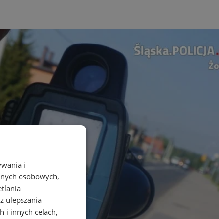
ywania i
danych osobowych,
etlania
az ulepszania
 i innych celach,