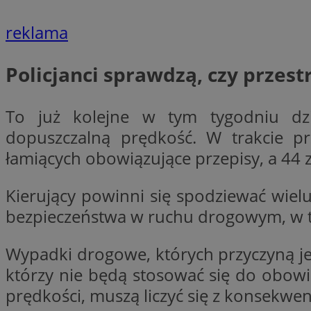
reklama
li_gc
Policjanci sprawdzą, czy przes
CookieScriptConse
To już kolejne w tym tygodniu dzi
dopuszczalną prędkość. W trakcie p
łamiących obowiązujące przepisy, a 44 
Nazwa
Nazwa
Kierujący powinni się spodziewać wie
Nazwa
gid_CAESEEbgrCsX
bezpieczeństwa w ruchu drogowym, w ty
_ga_L2744325BY
__mguid_
tt_viewer
_ga
Wypadki drogowe, których przyczyną jes
DSID
którzy nie będą stosować się do obowią
prędkości, muszą liczyć się z konsekwen
ADKUID