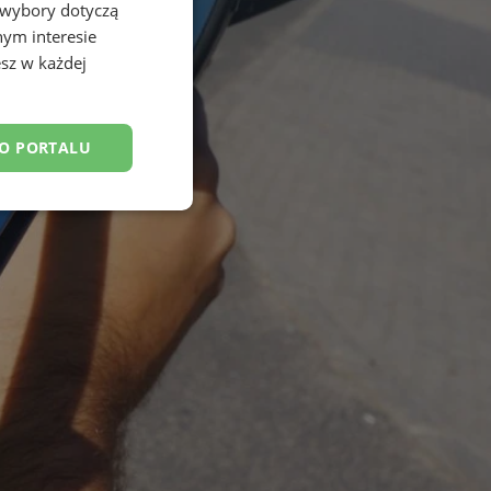
 wybory dotyczą
nym interesie
sz w każdej
DO PORTALU
esklasyfikowane
ane
owanie użytkownika i
j.