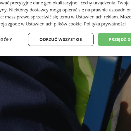
wać precyzyjne dane geolokalizacyjne i cechy urządzenia. Twoje
tryny. Niektórzy dostawcy mogą opierać się na prawnie uzasadnio
ie; masz prawo sprzeciwić się temu w
Ustawieniach reklam
. Może
woją zgodę w
Ustawieniach plików cookie
.
Polityka prywatności
EGÓŁY
ODRZUĆ WSZYSTKIE
PRZEJDŹ 
Wydajność
Targetowanie
Funkcjonalność
Ni
ezbędne
Wydajność
Targetowanie
Funkcjonalność
Niesklasyfikow
ie umożliwiają korzystanie z podstawowych funkcji strony internetowej, takich jak log
Bez niezbędnych plików cookie nie można prawidłowo korzystać ze strony internetowe
Okres
Provider
/
Domena
Opis
przechowywania