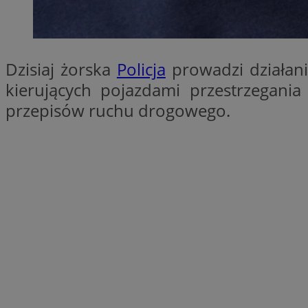
SessID
QeSessID
MvSessID
Dzisiaj żorska
Policja
prowadzi działani
__cf_bm
kierujących pojazdami przestrzegania
przepisów ruchu drogowego.
suid
INGRESSCOOKIE
euds
VISITOR_PRIVACY_