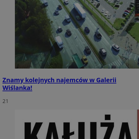
Znamy kolejnych najemców w Galerii
Wiślanka!
21