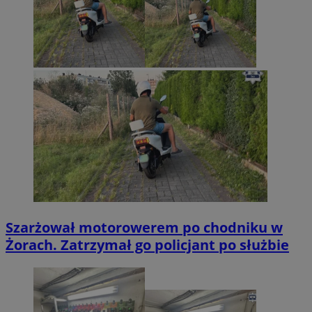
Szarżował motorowerem po chodniku w
Żorach. Zatrzymał go policjant po służbie