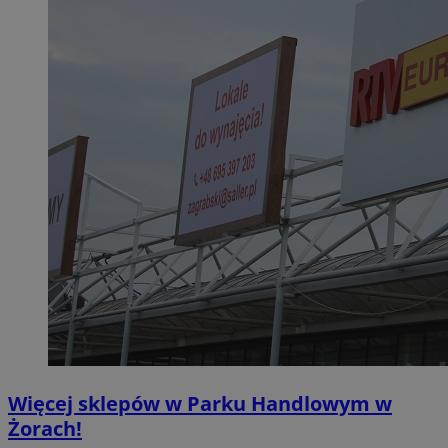
Więcej sklepów w Parku Handlowym w
Żorach!