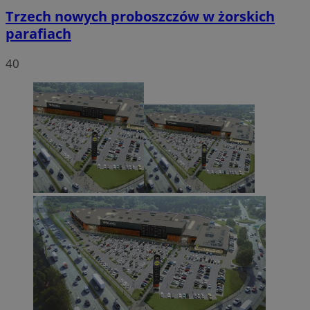
Trzech nowych proboszczów w żorskich
parafiach
40