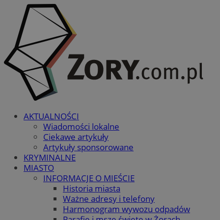
AKTUALNOŚCI
Wiadomości lokalne
Ciekawe artykuły
Artykuły sponsorowane
KRYMINALNE
MIASTO
INFORMACJE O MIEŚCIE
Historia miasta
Ważne adresy i telefony
Harmonogram wywozu odpadów
Parafie i msze święte w Żorach