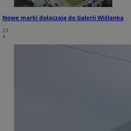
Nowe marki dołączają do Galerii Wiślanka
23
4