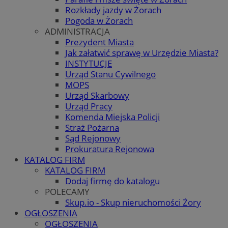
Rozkłady jazdy w Żorach
Pogoda w Żorach
ADMINISTRACJA
Prezydent Miasta
Jak załatwić sprawę w Urzędzie Miasta?
INSTYTUCJE
Urząd Stanu Cywilnego
MOPS
Urząd Skarbowy
Urząd Pracy
Komenda Miejska Policji
Straż Pożarna
Sąd Rejonowy
Prokuratura Rejonowa
KATALOG FIRM
KATALOG FIRM
Dodaj firmę do katalogu
POLECAMY
Skup.io - Skup nieruchomości Żory
OGŁOSZENIA
OGŁOSZENIA