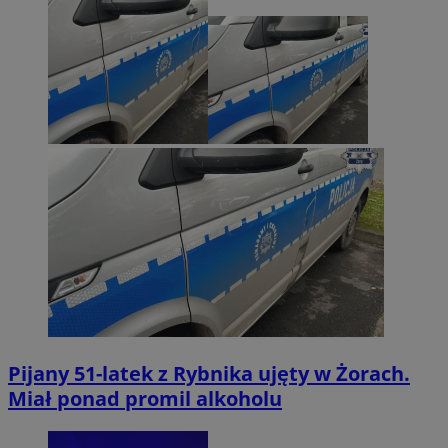
Pijany 51-latek z Rybnika ujęty w Żorach.
Miał ponad promil alkoholu