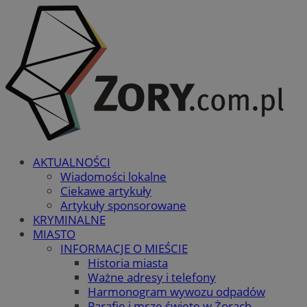
AKTUALNOŚCI
Wiadomości lokalne
Ciekawe artykuły
Artykuły sponsorowane
KRYMINALNE
MIASTO
INFORMACJE O MIEŚCIE
Historia miasta
Ważne adresy i telefony
Harmonogram wywozu odpadów
Parafie i msze święte w Żorach