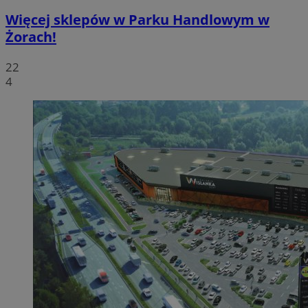
Więcej sklepów w Parku Handlowym w
Żorach!
22
4