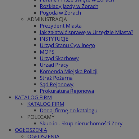
Rozkłady jazdy w Żorach
Pogoda w Żorach
ADMINISTRACJA
Prezydent Miasta
Jak załatwić sprawę w Urzędzie Miasta?
INSTYTUCJE
Urząd Stanu Cywilnego
MOPS
Urząd Skarbowy
Urząd Pracy
Komenda Miejska Policji
Straż Pożarna
Sąd Rejonowy
Prokuratura Rejonowa
KATALOG FIRM
KATALOG FIRM
Dodaj firmę do katalogu
POLECAMY
Skup.io - Skup nieruchomości Żory
OGŁOSZENIA
OGŁOSZENIA