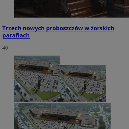
Trzech nowych proboszczów w żorskich
parafiach
40