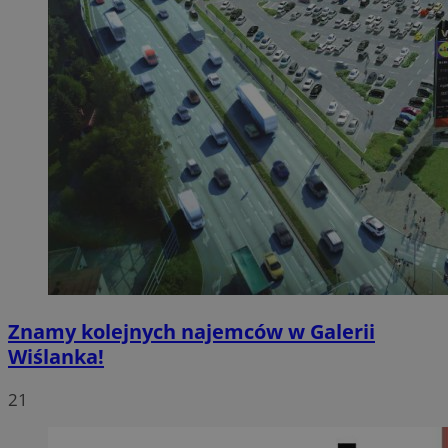
Znamy kolejnych najemców w Galerii
Wiślanka!
21