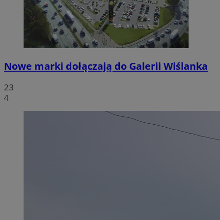
Nowe marki dołączają do Galerii Wiślanka
23
4