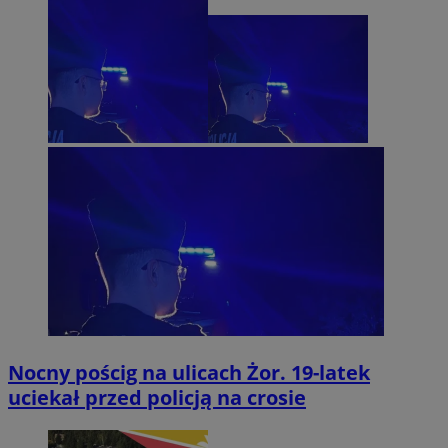
Nocny pościg na ulicach Żor. 19-latek
uciekał przed policją na crosie