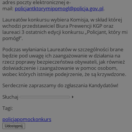
adres poczty elektronicznej e-
mail:
policjantktorymipomogl@policja.gov.pl
.
Laureatów konkursu wybiera Komisja, w skład której
wchodzi przedstawiciel Biura Prewencji KGP oraz
laureaci 3 ostatnich edycji konkursu „Policjant, który mi
pomógł”.
Podczas wyłaniania Laureatów w szczególności brane
będzie pod uwagę ich zaangażowanie w działania na
rzecz poprawy bezpieczeństwa obywateli, jak również
doświadczenie i zaangażowanie w pomoc osobom,
wobec których istnieje podejrzenie, że są krzywdzone.
Serdecznie zapraszamy do zgłaszania Kandydatów!
Słuchaj
⏵︎
Tagi:
policja
pomoc
konkurs
Udostępnij