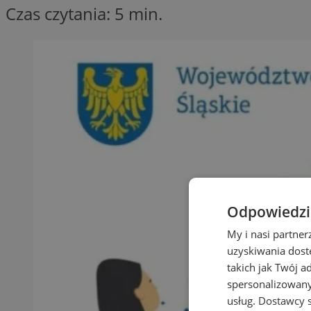
Czas czytania: 5 min.
Odpowiedzia
My i nasi partne
uzyskiwania dost
takich jak Twój a
spersonalizowanyc
usług.
Dostawcy s