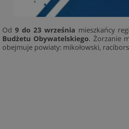
SessID
QeSessID
MvSessID
Od
9 do 23 września
mieszkańcy reg
__cf_bm
Budżetu Obywatelskiego
. Żorzanie 
obejmuje powiaty: mikołowski, raciborski
suid
INGRESSCOOKIE
euds
VISITOR_PRIVACY_