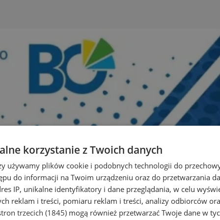
lne korzystanie z Twoich danych
rzy używamy plików cookie i podobnych technologii do przechow
ępu do informacji na Twoim urządzeniu oraz do przetwarzania 
dres IP, unikalne identyfikatory i dane przeglądania, w celu wyświ
h reklam i treści, pomiaru reklam i treści, analizy odbiorców or
tron trzecich (1845)
mogą również przetwarzać Twoje dane w tych