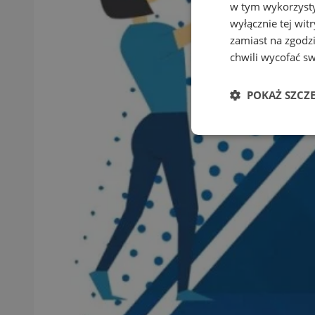
w tym wykorzysty
wyłącznie tej wi
zamiast na zgodz
chwili wycofać s
POKAŻ SZCZ
Niezbędne
Ni
Niezbędne pliki cook
zarządzanie kontem. 
Nazwa