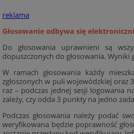
reklama
li_gc
Głosowanie odbywa się elektroniczni
CookieScriptConse
Do głosowania uprawnieni są wszy
dopuszczonych do głosowania. Wyniki 
W ramach głosowania każdy mieszka
Nazwa
zgłoszonych w puli wojewódzkiej oraz 
Nazwa
Nazwa
gid_CAESEEbgrCsX
raz – podczas jednej sesji logowania 
_ga_L2744325BY
__mguid_
tt_viewer
zależy, czy odda 3 punkty na jedno zadan
_ga
Podczas głosowania należy podać swo
DSID
weryfikowana będzie poprawność głosow
ADKUID
zostanie przesłany kod weryfikujący. I