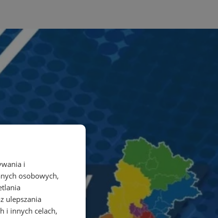
ywania i
danych osobowych,
etlania
az ulepszania
 i innych celach,