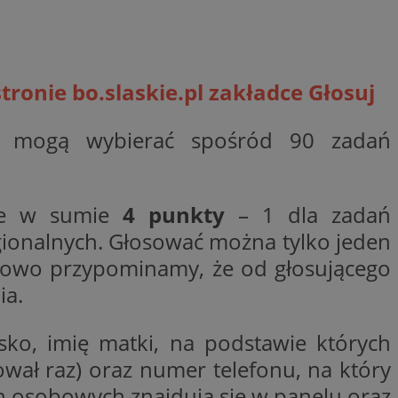
woich preferencji,
 z regulacjami
y gościa na
nych celów
stronie
bo.slaskie.pl
zakładce Głosuj
rzez usługę Cookie-
preferencji
zy mogą wybierać spośród 90 zadań
 na pliki cookie.
ookie Cookie-
aje w sumie
4 punkty
– 1 dla zadań
gionalnych. Głosować można tylko jeden
atkowo przypominamy, że od głosującego
lytics do
ookie jest używany
iewer”, aby pomóc
ia.
acznej identyfikacji
e widzisz w naszych
dostępu do strony
Analytics - co
ej, aby śledzić
anej usługi
e użytkowników i
rozróżniania
ko, imię matki, na podstawie których
 konkretnej
. Pomaga w
e losowo
zyfrowany /
ta. Jest on
wał raz) oraz numer telefonu, na który
izowanych
nie i służy do
eń użytkowników i
 sesji i kampanii
ry identyfikuje
ch osobowych znajdują się w panelu oraz
iu korzystania z