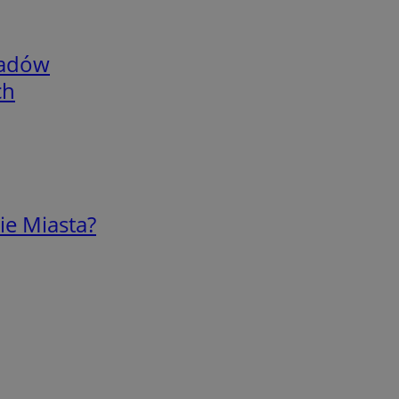
adów
ch
ie Miasta?