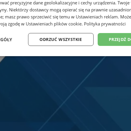
wać precyzyjne dane geolokalizacyjne i cechy urządzenia. Twoje
tryny. Niektórzy dostawcy mogą opierać się na prawnie uzasadnio
ie; masz prawo sprzeciwić się temu w
Ustawieniach reklam
. Może
woją zgodę w
Ustawieniach plików cookie
.
Polityka prywatności
EGÓŁY
ODRZUĆ WSZYSTKIE
PRZEJDŹ 
Wydajność
Targetowanie
Funkcjonalność
Ni
ezbędne
Wydajność
Targetowanie
Funkcjonalność
Niesklasyfikow
ie umożliwiają korzystanie z podstawowych funkcji strony internetowej, takich jak log
Bez niezbędnych plików cookie nie można prawidłowo korzystać ze strony internetowe
Okres
Provider
/
Domena
Opis
przechowywania