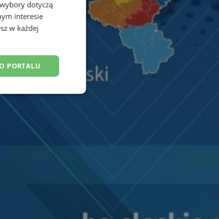
 wybory dotyczą
nym interesie
sz w każdej
DO PORTALU
esklasyfikowane
ane
owanie użytkownika i
j.