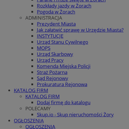
Rozkłady jazdy w Żorach
Pogoda w Żorach
ADMINISTRACJA
Prezydent Miasta
Jak załatwić sprawę w Urzędzie Miasta?
INSTYTUCJE
Urząd Stanu Cywilnego
MOPS
Urząd Skarbowy
Urząd Pracy
Komenda Miejska Policji
Straż Pożarna
Sąd Rejonowy
Prokuratura Rejonowa
KATALOG FIRM
KATALOG FIRM
Dodaj firmę do katalogu
POLECAMY
Skup.io - Skup nieruchomości Żory
OGŁOSZENIA
OGŁOSZENIA