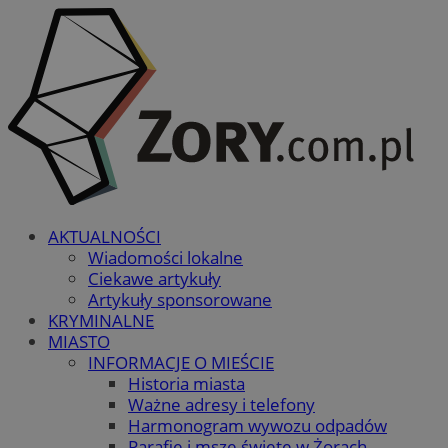
AKTUALNOŚCI
Wiadomości lokalne
Ciekawe artykuły
Artykuły sponsorowane
KRYMINALNE
MIASTO
INFORMACJE O MIEŚCIE
Historia miasta
Ważne adresy i telefony
Harmonogram wywozu odpadów
Parafie i msze święte w Żorach