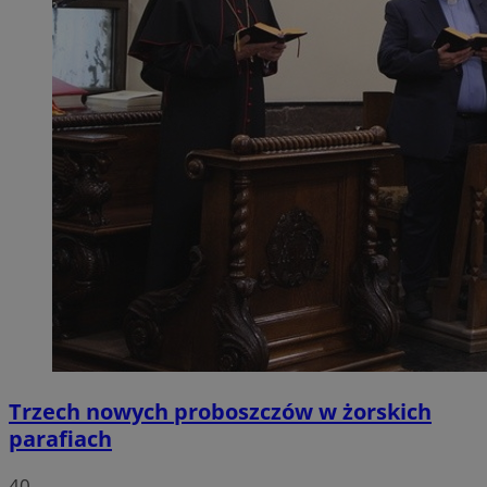
Trzech nowych proboszczów w żorskich
parafiach
40