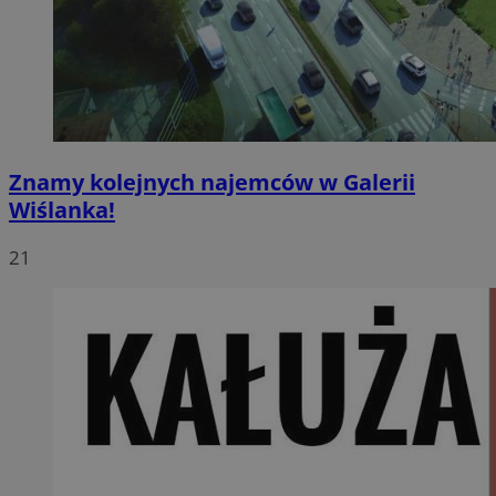
Znamy kolejnych najemców w Galerii
Wiślanka!
21