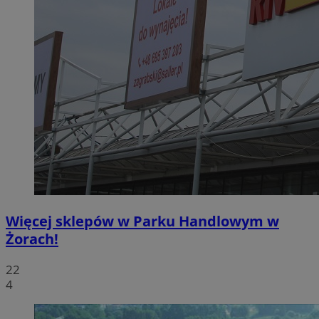
Więcej sklepów w Parku Handlowym w
Żorach!
22
4