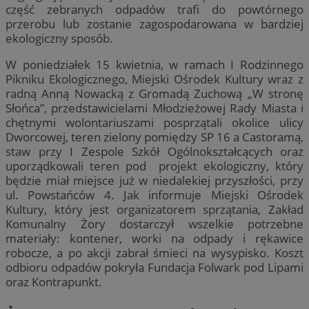
część zebranych odpadów trafi do powtórnego
przerobu lub zostanie zagospodarowana w bardziej
ekologiczny sposób.
W poniedziałek 15 kwietnia, w ramach I Rodzinnego
Pikniku Ekologicznego, Miejski Ośrodek Kultury wraz z
radną Anną Nowacką z Gromadą Zuchową „W stronę
Słońca”, przedstawicielami Młodzieżowej Rady Miasta i
chętnymi wolontariuszami posprzątali okolice ulicy
Dworcowej, teren zielony pomiędzy SP 16 a Castoramą,
staw przy I Zespole Szkół Ogólnokształcących oraz
uporządkowali teren pod projekt ekologiczny, który
będzie miał miejsce już w niedalekiej przyszłości, przy
ul. Powstańców 4. Jak informuje Miejski Ośrodek
Kultury, który jest organizatorem sprzątania, Zakład
Komunalny Żory dostarczył wszelkie potrzebne
materiały: kontener, worki na odpady i rękawice
robocze, a po akcji zabrał śmieci na wysypisko. Koszt
odbioru odpadów pokryła Fundacja Folwark pod Lipami
oraz Kontrapunkt.