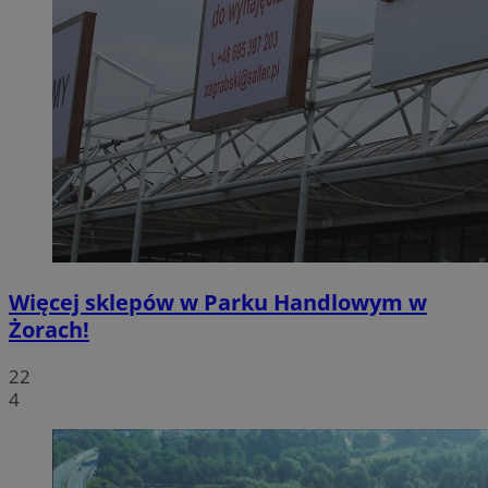
Więcej sklepów w Parku Handlowym w
Żorach!
22
4