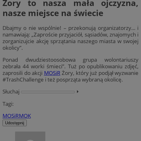
Żory to nasza mała ojczyzna,
nasze miejsce na świecie
Dbajmy o nie wspólnie! – przekonują organizatorzy… i
namawiają: „Zaproście przyjaciół, sąsiadów, znajomych i
zorganizujcie akcję sprzątania naszego miasta w swojej
okolicy”.
Ponad dwudziestoosobowa grupa wolontariuszy
zebrała 44 worki śmieci”. Tuż po opublikowaniu zdjęć,
zaprosili do akcji
MOSiR
Żory, który już podjął wyzwanie
#TrashChallenge i też posprząta wybraną okolicę.
Słuchaj
⏵︎
Tagi:
MOSiR
MOK
Udostępnij