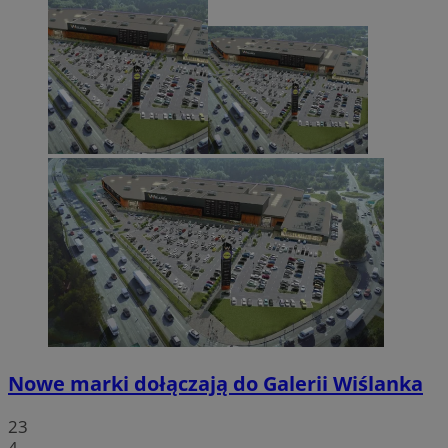
Nowe marki dołączają do Galerii Wiślanka
23
4