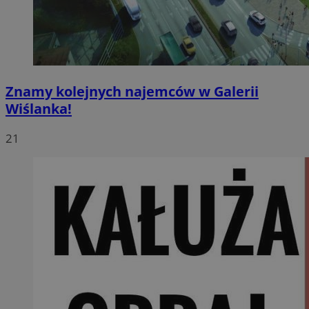
Znamy kolejnych najemców w Galerii
Wiślanka!
21