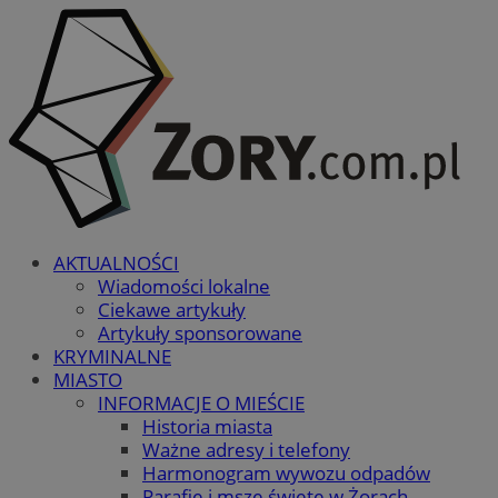
AKTUALNOŚCI
Wiadomości lokalne
Ciekawe artykuły
Artykuły sponsorowane
KRYMINALNE
MIASTO
INFORMACJE O MIEŚCIE
Historia miasta
Ważne adresy i telefony
Harmonogram wywozu odpadów
Parafie i msze święte w Żorach