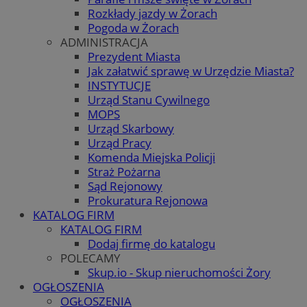
Rozkłady jazdy w Żorach
Pogoda w Żorach
ADMINISTRACJA
Prezydent Miasta
Jak załatwić sprawę w Urzędzie Miasta?
INSTYTUCJE
Urząd Stanu Cywilnego
MOPS
Urząd Skarbowy
Urząd Pracy
Komenda Miejska Policji
Straż Pożarna
Sąd Rejonowy
Prokuratura Rejonowa
KATALOG FIRM
KATALOG FIRM
Dodaj firmę do katalogu
POLECAMY
Skup.io - Skup nieruchomości Żory
OGŁOSZENIA
OGŁOSZENIA