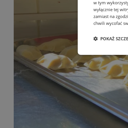
w tym wykorzysty
wyłącznie tej wi
zamiast na zgodz
chwili wycofać s
POKAŻ SZCZ
Niezbędne
Ni
Niezbędne pliki cook
zarządzanie kontem. 
Nazwa