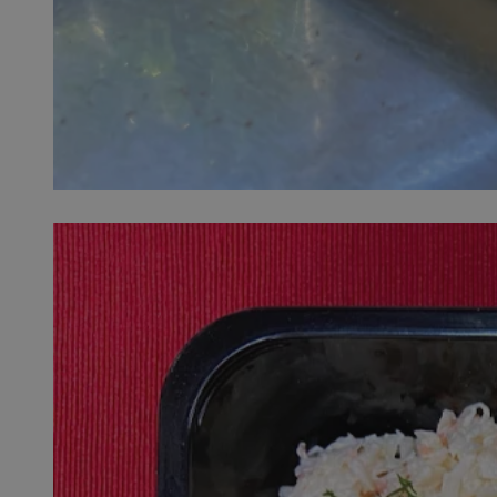
SessID
QeSessID
MvSessID
__cf_bm
suid
INGRESSCOOKIE
euds
VISITOR_PRIVACY_