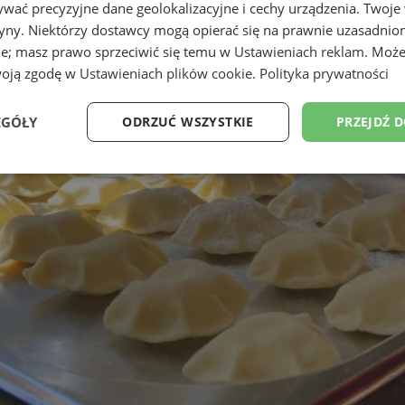
wać precyzyjne dane geolokalizacyjne i cechy urządzenia. Twoje
tryny. Niektórzy dostawcy mogą opierać się na prawnie uzasadnio
ie; masz prawo sprzeciwić się temu w
Ustawieniach reklam
. Może
woją zgodę w
Ustawieniach plików cookie
.
Polityka prywatności
EGÓŁY
ODRZUĆ WSZYSTKIE
PRZEJDŹ 
Wydajność
Targetowanie
Funkcjonalność
Ni
ezbędne
Wydajność
Targetowanie
Funkcjonalność
Niesklasyfikow
ie umożliwiają korzystanie z podstawowych funkcji strony internetowej, takich jak log
Bez niezbędnych plików cookie nie można prawidłowo korzystać ze strony internetowe
Okres
Provider
/
Domena
Opis
przechowywania