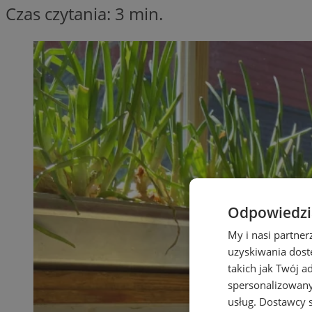
Czas czytania: 3 min.
Odpowiedzia
My i nasi partne
uzyskiwania dost
takich jak Twój a
spersonalizowanyc
usług.
Dostawcy s