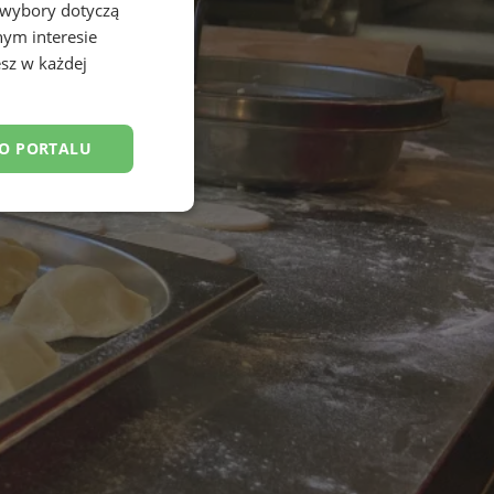
 wybory dotyczą
nym interesie
sz w każdej
DO PORTALU
esklasyfikowane
ane
owanie użytkownika i
j.