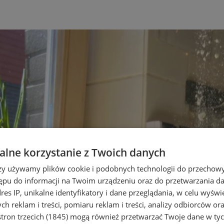
lne korzystanie z Twoich danych
rzy używamy plików cookie i podobnych technologii do przechow
ępu do informacji na Twoim urządzeniu oraz do przetwarzania 
dres IP, unikalne identyfikatory i dane przeglądania, w celu wyświ
h reklam i treści, pomiaru reklam i treści, analizy odbiorców or
tron trzecich (1845)
mogą również przetwarzać Twoje dane w tych