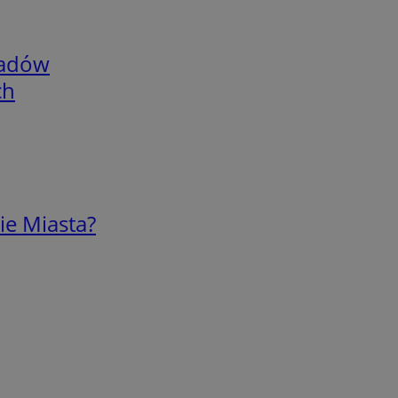
adów
ch
ie Miasta?