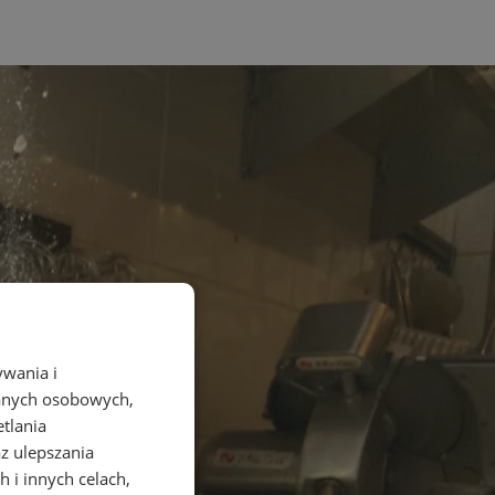
ywania i
danych osobowych,
etlania
az ulepszania
 i innych celach,