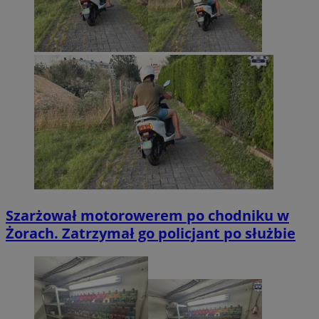
Szarżował motorowerem po chodniku w
Żorach. Zatrzymał go policjant po służbie