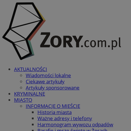
AKTUALNOŚCI
Wiadomości lokalne
Ciekawe artykuły
Artykuły sponsorowane
KRYMINALNE
MIASTO
INFORMACJE O MIEŚCIE
Historia miasta
Ważne adresy i telefony
Harmonogram wywozu odpadów
Parafie i msze święte w Żorach