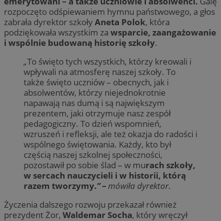
emerytowani – a także uczniowie i absolwenci.
Galę
rozpoczęto odśpiewaniem hymnu państwowego, a głos
zabrała dyrektor szkoły
Aneta Polok
, która
podziękowała wszystkim za
wsparcie, zaangażowanie
i wspólnie budowaną historię szkoły
.
„
To święto tych wszystkich, którzy kreowali i
wpływali na atmosferę naszej szkoły. To
także święto uczniów – obecnych, jak i
absolwentów, którzy niejednokrotnie
napawają nas dumą i są największym
prezentem, jaki otrzymuje nasz zespół
pedagogiczny. To dzień wspomnień,
wzruszeń i refleksji, ale też okazja do radości i
wspólnego świętowania. Każdy, kto był
częścią naszej szkolnej społeczności,
pozostawił po sobie ślad – w mu
rach szkoły,
w sercach nauczycieli i w historii, którą
razem tworzymy.
” –
mówiła dyrektor.
Życzenia dalszego rozwoju przekazał również
prezydent Żor,
Waldemar Socha
, który wręczył