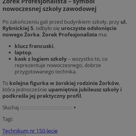
Żorek Profesjonalista – symbol
nowoczesnej szkoły zawodowej
Po zakończeniu gali przed budynkiem szkoły, przy
ul.
Rybnickiej 5
, odbyło się
uroczyste odsłonięcie
nowego Żorka
.
Żorek Profesjonalista
ma:
klucz francuski
,
laptop
,
kask z logiem szkoły
– wszystko to, co
reprezentuje nowoczesnego, dobrze
przygotowanego technika.
To
kolejna figurka w żorskiej rodzinie Żorków
,
która jednocześnie
upamiętnia jubileusz szkoły i
podkreśla jej praktyczny profil
.
Słuchaj
⏵︎
Tagi:
Technikum nr 1
50-lecie