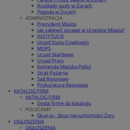
Rozkłady jazdy w Żorach
Pogoda w Żorach
ADMINISTRACJA
Prezydent Miasta
Jak załatwić sprawę w Urzędzie Miasta?
INSTYTUCJE
Urząd Stanu Cywilnego
MOPS
Urząd Skarbowy
Urząd Pracy
Komenda Miejska Policji
Straż Pożarna
Sąd Rejonowy
Prokuratura Rejonowa
KATALOG FIRM
KATALOG FIRM
Dodaj firmę do katalogu
POLECAMY
Skup.io - Skup nieruchomości Żory
OGŁOSZENIA
OGŁOSZENIA