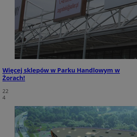
Więcej sklepów w Parku Handlowym w
Żorach!
22
4