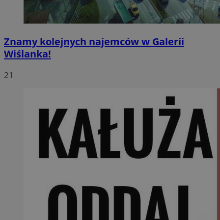
Znamy kolejnych najemców w Galerii
Wiślanka!
21