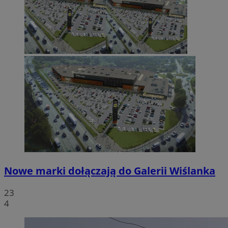
Nowe marki dołączają do Galerii Wiślanka
23
4