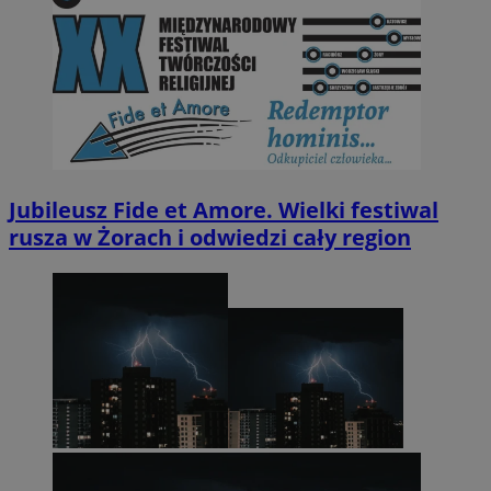
Jubileusz Fide et Amore. Wielki festiwal
rusza w Żorach i odwiedzi cały region