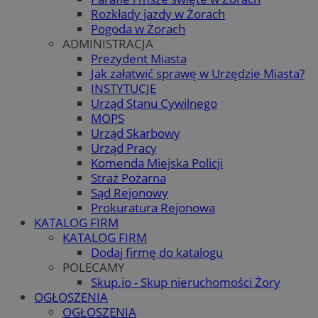
Rozkłady jazdy w Żorach
Pogoda w Żorach
ADMINISTRACJA
Prezydent Miasta
Jak załatwić sprawę w Urzędzie Miasta?
INSTYTUCJE
Urząd Stanu Cywilnego
MOPS
Urząd Skarbowy
Urząd Pracy
Komenda Miejska Policji
Straż Pożarna
Sąd Rejonowy
Prokuratura Rejonowa
KATALOG FIRM
KATALOG FIRM
Dodaj firmę do katalogu
POLECAMY
Skup.io - Skup nieruchomości Żory
OGŁOSZENIA
OGŁOSZENIA