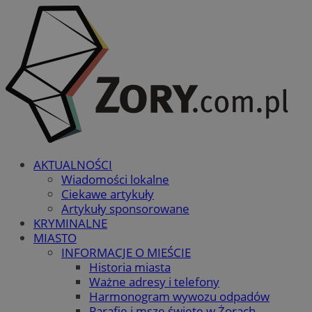
AKTUALNOŚCI
Wiadomości lokalne
Ciekawe artykuły
Artykuły sponsorowane
KRYMINALNE
MIASTO
INFORMACJE O MIEŚCIE
Historia miasta
Ważne adresy i telefony
Harmonogram wywozu odpadów
Parafie i msze święte w Żorach