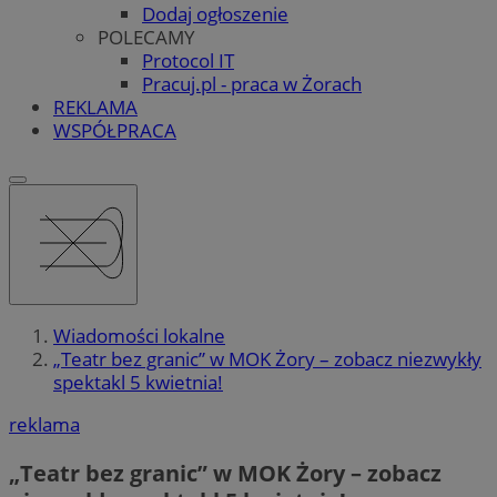
Dodaj ogłoszenie
POLECAMY
Protocol IT
Pracuj.pl - praca w Żorach
REKLAMA
WSPÓŁPRACA
Wiadomości lokalne
„Teatr bez granic” w MOK Żory – zobacz niezwykły
spektakl 5 kwietnia!
reklama
„Teatr bez granic” w MOK Żory – zobacz