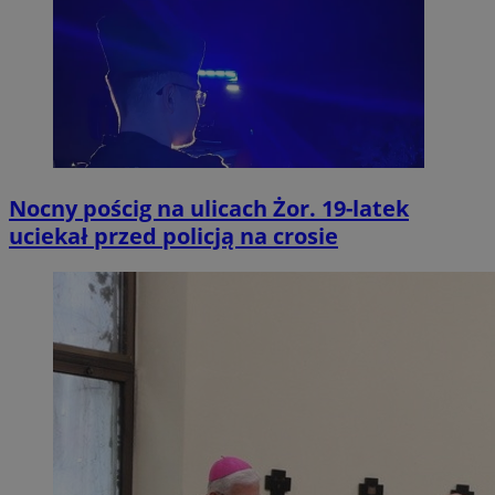
Nocny pościg na ulicach Żor. 19-latek
uciekał przed policją na crosie