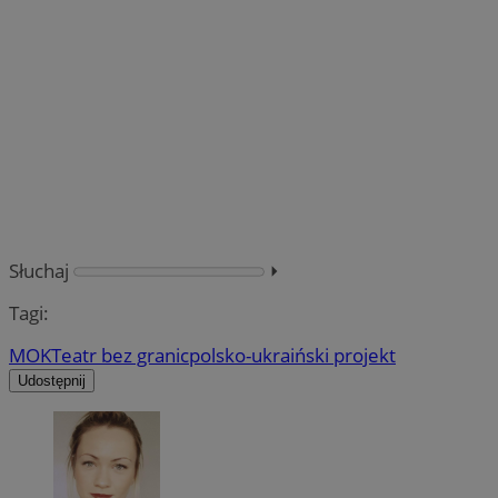
Słuchaj
⏵︎
Tagi:
MOK
Teatr bez granic
polsko-ukraiński projekt
Udostępnij