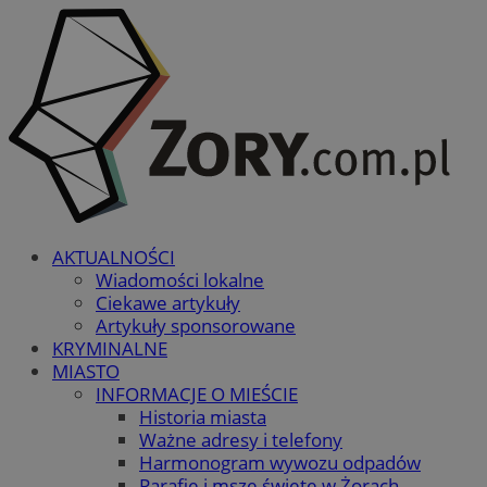
AKTUALNOŚCI
Wiadomości lokalne
Ciekawe artykuły
Artykuły sponsorowane
KRYMINALNE
MIASTO
INFORMACJE O MIEŚCIE
Historia miasta
Ważne adresy i telefony
Harmonogram wywozu odpadów
Parafie i msze święte w Żorach