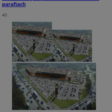
parafiach
40