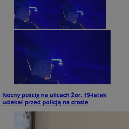
Nocny pościg na ulicach Żor. 19-latek
uciekał przed policją na crosie