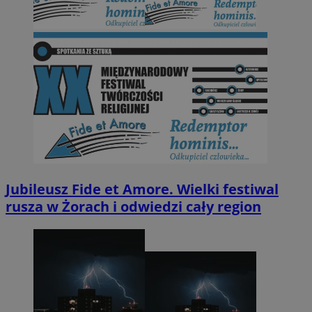
Jubileusz Fide et Amore. Wielki festiwal
rusza w Żorach i odwiedzi cały region