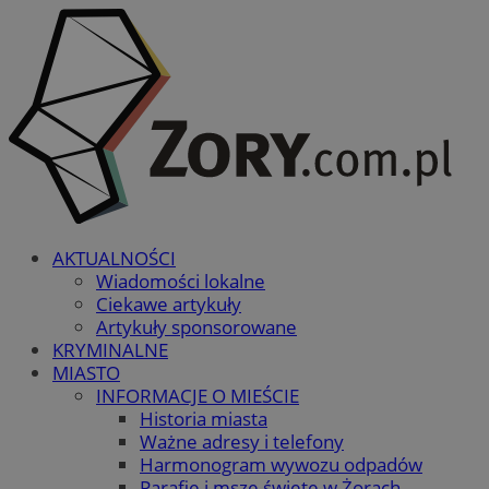
AKTUALNOŚCI
Wiadomości lokalne
Ciekawe artykuły
Artykuły sponsorowane
KRYMINALNE
MIASTO
INFORMACJE O MIEŚCIE
Historia miasta
Ważne adresy i telefony
Harmonogram wywozu odpadów
Parafie i msze święte w Żorach