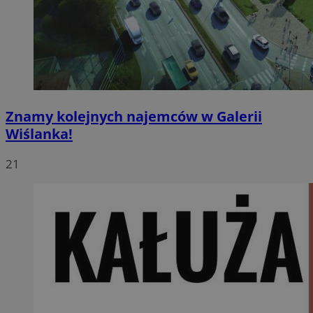
Znamy kolejnych najemców w Galerii
Wiślanka!
21