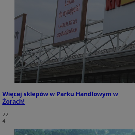
Więcej sklepów w Parku Handlowym w
Żorach!
22
4