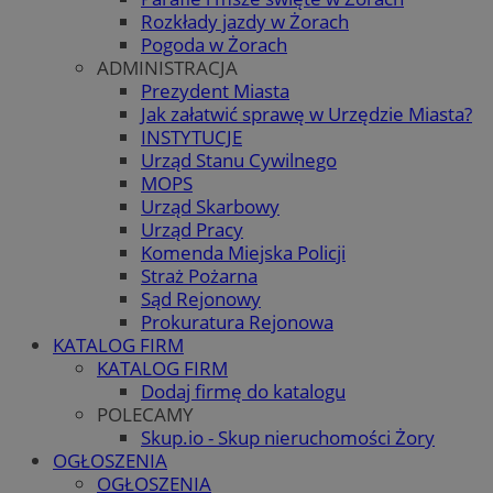
Rozkłady jazdy w Żorach
Pogoda w Żorach
ADMINISTRACJA
Prezydent Miasta
Jak załatwić sprawę w Urzędzie Miasta?
INSTYTUCJE
Urząd Stanu Cywilnego
MOPS
Urząd Skarbowy
Urząd Pracy
Komenda Miejska Policji
Straż Pożarna
Sąd Rejonowy
Prokuratura Rejonowa
KATALOG FIRM
KATALOG FIRM
Dodaj firmę do katalogu
POLECAMY
Skup.io - Skup nieruchomości Żory
OGŁOSZENIA
OGŁOSZENIA