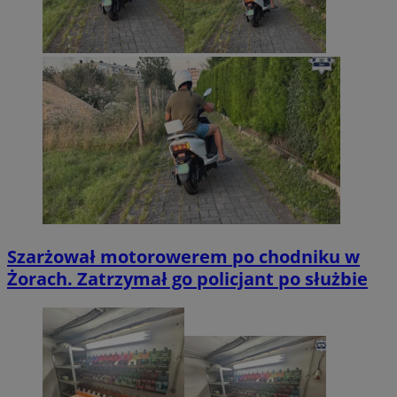
Szarżował motorowerem po chodniku w
Żorach. Zatrzymał go policjant po służbie