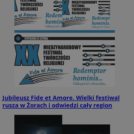
Jubileusz Fide et Amore. Wielki festiwal
rusza w Żorach i odwiedzi cały region