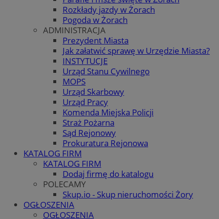
Rozkłady jazdy w Żorach
Pogoda w Żorach
ADMINISTRACJA
Prezydent Miasta
Jak załatwić sprawę w Urzędzie Miasta?
INSTYTUCJE
Urząd Stanu Cywilnego
MOPS
Urząd Skarbowy
Urząd Pracy
Komenda Miejska Policji
Straż Pożarna
Sąd Rejonowy
Prokuratura Rejonowa
KATALOG FIRM
KATALOG FIRM
Dodaj firmę do katalogu
POLECAMY
Skup.io - Skup nieruchomości Żory
OGŁOSZENIA
OGŁOSZENIA