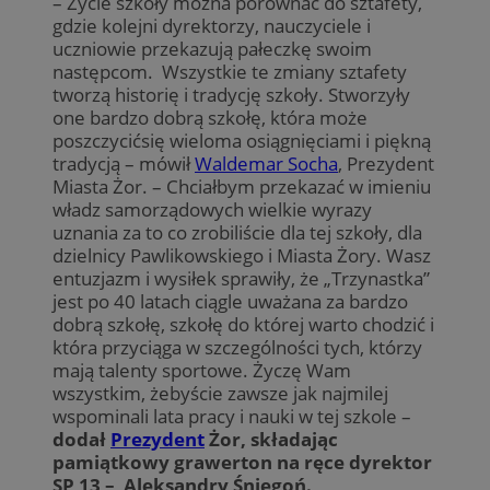
– Życie szkoły można porównać do sztafety,
gdzie kolejni dyrektorzy, nauczyciele i
uczniowie przekazują pałeczkę swoim
następcom. Wszystkie te zmiany sztafety
tworzą historię i tradycję szkoły. Stworzyły
one bardzo dobrą szkołę, która może
poszczycićsię wieloma osiągnięciami i piękną
tradycją – mówił
Waldemar Socha
, Prezydent
Miasta Żor. – Chciałbym przekazać w imieniu
władz samorządowych wielkie wyrazy
uznania za to co zrobiliście dla tej szkoły, dla
dzielnicy Pawlikowskiego i Miasta Żory. Wasz
entuzjazm i wysiłek sprawiły, że „Trzynastka”
jest po 40 latach ciągle uważana za bardzo
dobrą szkołę, szkołę do której warto chodzić i
która przyciąga w szczególności tych, którzy
mają talenty sportowe. Życzę Wam
wszystkim, żebyście zawsze jak najmilej
wspominali lata pracy i nauki w tej szkole –
dodał
Prezydent
Żor, składając
pamiątkowy grawerton na ręce dyrektor
SP 13 – Aleksandry Śniegoń.