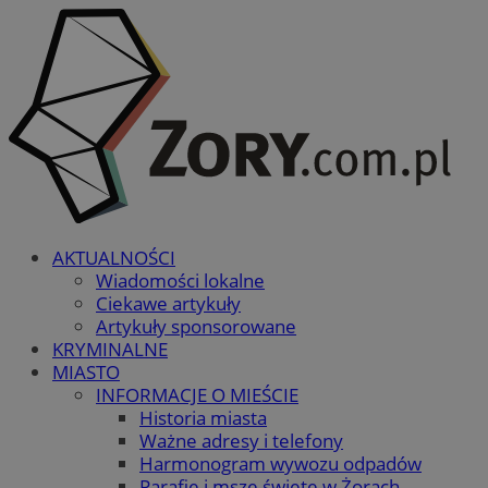
AKTUALNOŚCI
Wiadomości lokalne
Ciekawe artykuły
Artykuły sponsorowane
KRYMINALNE
MIASTO
INFORMACJE O MIEŚCIE
Historia miasta
Ważne adresy i telefony
Harmonogram wywozu odpadów
Parafie i msze święte w Żorach