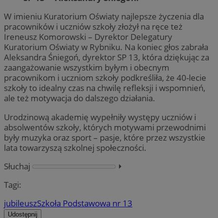
W imieniu Kuratorium Oświaty najlepsze życzenia dla
pracowników i uczniów szkoły złożył na ręce też
Ireneusz Komorowski – Dyrektor Delegatury
Kuratorium Oświaty w Rybniku. Na koniec głos zabrała
Aleksandra Śniegoń, dyrektor SP 13, która dziękując za
zaangażowanie wszystkim byłym i obecnym
pracownikom i uczniom szkoły podkreśliła, że 40-lecie
szkoły to idealny czas na chwilę refleksji i wspomnień,
ale też motywacja do dalszego działania.
Urodzinową akademię wypełniły występy uczniów i
absolwentów szkoły, których motywami przewodnimi
były muzyka oraz sport – pasje, które przez wszystkie
lata towarzyszą szkolnej społeczności.
Słuchaj
⏵︎
Tagi:
jubileusz
Szkoła Podstawowa nr 13
Udostępnij